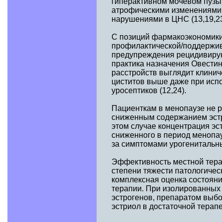
гиперактивном мочевом пузы
атрофическими изменениями 
нарушениями в ЦНС (13,19,23
С позиций фармакоэкономики
профилактической/поддержив
предупреждения рецидивирующ
практика назначения Овести
расстройств выглядит клинич
циститов выше даже при испо
уросептиков (12,24).
Пациенткам в менопаузе не 
сниженным содержанием эстр
этом случае концентрация эс
сниженного в период менопау
за симптомами урогенитальны
Эффективность местной терап
степени тяжести патологиче
комплексная оценка состоян
терапии. При изолированных
эстрогенов, препаратом выбо
эстриол в достаточной терапе