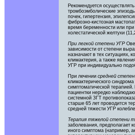
Рекомендуется осуществлять 
тромбоэмболические эпизоды
почек, гипертензия, эпилепси
фиброзно-кистозная мастопат
время беременности или при
холестатической желтухи (11,2
При легкой степени УГР
Ове
зависимости от степени выр
назначают в тех ситуациях, 
климактерия, а также явлени
УГР при индивидуально подоб
При лечении
средней степе
климактерического синдрома 
симптоматической терапией.
пациентки нередко наблюдают
системной ЗГТ противопоказа
старше 65 лет проводится т
средней тяжести УГР колеблет
Терапия тяжелой степени 
заболевания, предполагает к
иного симптома (например, 