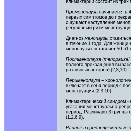
Климактерий состоит из трех 
Пременопауза
начинается в 
первых симптомов до прекра
ощущают наступления менопа
регулярный ритм менструаций
Диагноз
менопаузы
ставитьс
в течение 1 года. Для женщи
менопаузы составляет 50-51 го
Постменопауза (menopauzal t
полного прекращения вырабо
различных авторов) (2,3,10).
Перименопауза
– хронологич
включает в себя период с по
менструации (2,3,10).
Климактерический синдром - 
угасания менструально-репр
период. Различают 3 группы 
(1,2,6,9).
Ранние и средневременные