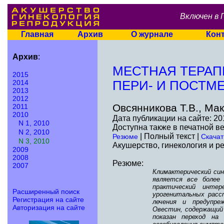
Включен в 
Главная
Архив
О журнале
Кон
Архив
:
МЕСТНАЯ ТЕРАП
2015
2014
ПЕРИ- И ПОСТМ
2013
2012
Овсянникова Т.В., Мак
2011
2010
Дата публикации на сайте: 20
N 1, 2010
Доступна также в печатной в
N 2, 2010
| Полный текст |
Резюме
Скачат
N 3, 2010
Акушерство, гинекология и ре
2009
2008
Резюме:
2007
Климактерический син
является все более 
практический инте
Расширенный поиск
урогенитальных расс
Регистрация на сайте
лечения и предупре
Авторизация на сайте
Овестин, содержащий 
показан переход на