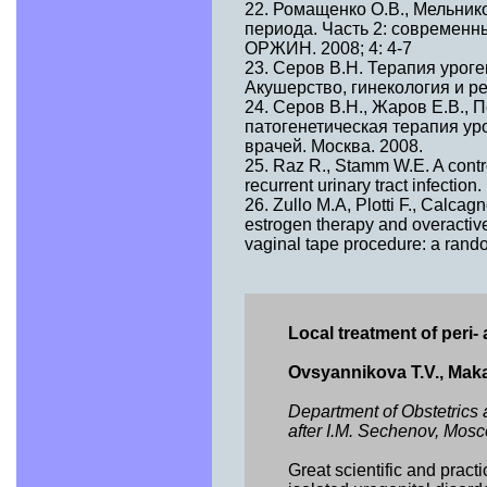
22. Ромащенко О.В., Мельник
периода. Часть 2: современн
ОРЖИН. 2008; 4: 4-7
23. Серов В.Н. Терапия урог
Акушерство, гинекология и ре
24. Серов В.Н., Жаров Е.В., 
патогенетическая терапия ур
врачей. Москва. 2008.
25. Raz R., Stamm W.E. A contro
recurrent urinary tract infectio
26. Zullo M.A, Plotti F., Calcagn
estrogen therapy and overactiv
vaginal tape procedure: a rando
Local treatment of peri
Ovsyannikova T.V., Makar
Department of Obstetri
after I.M. Sechenov, Mos
Great scientific and pract