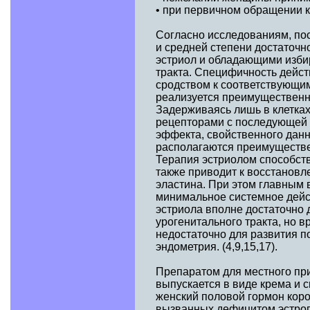
• при первичном обращении к 
Согласно исследованиям, по
и средней степени достаточ
эстриол и обладающими изби
тракта. Специфичность дейст
сродством к соответствующи
реализуется преимущественно
Задерживаясь лишь в клетках
рецепторами с последующей т
эффекта, свойственного данно
располагаются преимущественн
Терапия эстриолом способств
также приводит к восстановл
эластина. При этом главным 
минимальное системное дейс
эстриола вполне достаточно 
урогенитального тракта, но 
недостаточно для развития п
эндометрия. (4,9,15,17).
Препаратом для местного пр
выпускается в виде крема и 
женский половой гормон коро
вызванных дефицитом эстрог