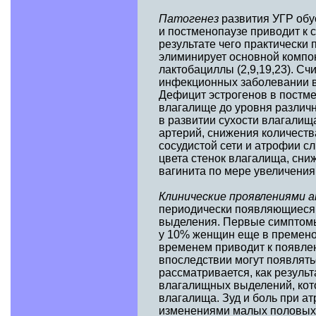
Патогенез
развития УГР обу
и постменопаузе приводит к
результате чего практически 
элиминирует основной комп
лактобациллы (2,9,19,23). Сч
инфекционных заболевании в
Дефицит эстрогенов в постм
влагалище до уровня различ
в развитии сухости влагалищ
артерий, снижения количеств
сосудистой сети и атрофии с
цвета стенок влагалища, сни
вагинита по мере увеличения 
Клинические проявлениями 
периодически появляющиеся 
выделения. Первые симптомы
у 10% женщин еще в премено
временем приводит к появлен
впоследствии могут появлятьс
рассматривается, как резуль
влагалищных выделений, ко
влагалища. Зуд и боль при 
изменениями малых половых 