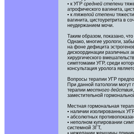
• к УГР
средней степени
тяж
атрофического вагинита, цис
• к
тяжелой степени
тяжести
вагинита, цистоуретрита в с
неудержанием мочи.
Таким образом, показано, чт
Однако, многие урологи, заб
на фоне дефицита эстрогенов
дискоординации различных ан
хирургического вмешательств
симптомами УГР, среди котор
консультация уролога являетс
Вопросы терапии УГР предпо
При данной патологии могут 
терапии
местного действия
заместительной гормонально
Местная гормональная терапия
• наличии изолированных УГР
• абсолютных противопоказан
• неполном купировании симп
системной ЗГТ,
• нежелании женщины прини