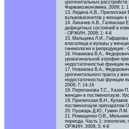
урогенитальных расстройств:
Фармакоэкономика. 2009; 1: 1
13. Ледина А.В., Прилепская 
вульвовагинитов у женщин в п
14. Лихачев А.В., Галянская 
дефицитных состояний в клим
- ОРЖИН. 2008; 1: 4-6
15. Мальцева Л.И., Гафарова
влагалища и вульвы у женщин
гинекология и репродукция - 
16. Новикова В.А., Федорович
уровагинальной атрофии пре
недостаточностью функции яич
17. Новикова В.А., Федорович
урогенитального тракта у ж
недостаточностью функции яи
2008; 7: 14-16
18. Перепанова Т.С., Хазан П
женщин в постменопаузе. Урол
19. Прилепская В.Н., Кулаков
постменопаузе препаратом Ов
20. Пушкарь Д.Ю., Гумин Л.М
21. Ромащенко О.В., Мельник
периода. Часть 1: этиология,
ОРЖИН. 2008; 3: 4-6