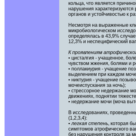
кольца, что является причин
нарушения характеризуются 
органов и устойчивостью к ра
Несмотря на выраженные кли
микробиологическом исследо
определялась в 43,9% случае
12,3% и неспецифический ваги
К проявлениям атрофическ
• цисталгия - учащенное, бо
чувством жжения, болями и р
• поллакиурия - учащение по
выделением при каждом моче
• никтурия - учащение позыв
мочеиспускания за ночь);
• стрессорное недержание моч
движениях, поднятии тяжесте
• недержание мочи (моча выт
В исследованиях, проведенны
(1,2,3,4):
•
легкая степень
, которая б
симптомов атрофического ва
без нарушения контроля за м