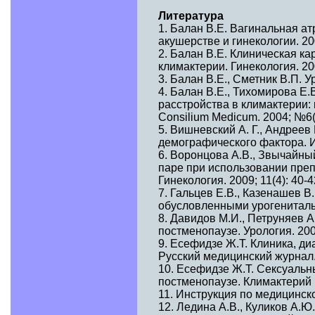
Литература
1. Балан В.Е. Вагинальная 
акушерстве и гинекологии. 200
2. Балан В.Е. Клиническая ка
климактерии. Гинекология. 200
3. Балан В.Е., Сметник В.П. 
4. Балан В.Е., Тихомирова Е.
расстройства в климактерии
Consilium Medicum. 2004; №6(
5. Вишневский А. Г., Андреев
демографического фактора. 
6. Воронцова А.В., Звычайны
паре при использовании преп
Гинекология. 2009; 11(4): 40-4
7. Гальцев Е.В., Казенашев 
обусловленными урогениталь
8. Давидов М.И., Петруняев А
постменопаузе. Урология. 2009
9. Есефидзе Ж.Т. Клиника, ди
Русский медицинский журнал. 
10. Есефидзе Ж.Т. Сексуаль
постменопаузе. Климактерий 
11. Инструкция по медицинс
12. Ледина А.В., Куликов А.