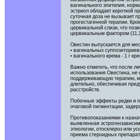
вагинального эпителия, норм
эстриол обладает короткой п
суточная доза не вызывает п
прогестагенной терапии. Кром
цервикальной слизи, что поз
цервикальным фактором (11,1
Овестин выпускается для мест
• вагинальных суппозиториев
• вагинального крема - 1 г кр
Важно отметить, что после л
использования Овестина, не 
поддерживающую терапию, ко
длительно, обеспечивая пре
расстройств.
Побочные эффекты редки и п
очаговой пигментации, задер
Противопоказаниями к назна
выявленная эстрогензависима
этиологии, отосклероз или у
приема стероидных препарато