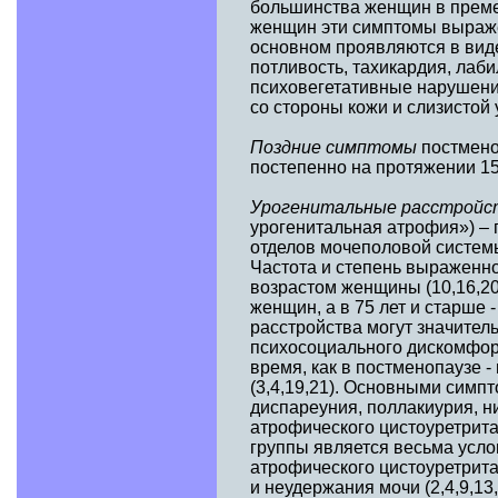
большинства женщин в премен
женщин эти симптомы выраже
основном проявляются в вид
потливость, тахикардия, лаби
психовегетативные нарушен
со стороны кожи и слизистой у
Поздние симптомы
постмено
постепенно на протяжении 15 
Урогенитальные расстройс
урогенитальная атрофия») –
отделов мочеполовой системы
Частота и степень выраженно
возрастом женщины (10,16,20
женщин, а в 75 лет и старше 
расстройства могут значител
психосоциального дискомфорт
время, как в постменопаузе -
(3,4,19,21). Основными симп
диспареуния, поллакиурия, н
атрофического цистоуретрита
группы является весьма усло
атрофического цистоуретрита
и неудержания мочи (2,4,9,13,