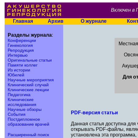
Включен в 
Главная
Архив
О журнале
Кон
Разделы журнала
:
Конференции
Местная
Гинекология
Репродукция
Овсян
Интервью
Оригинальные статьи
Памяти коллег
Акушер
Из истории
Юбилей
Для о
Научные мероприятия
Клинический случай
Клинические лекции
Педагогика
Клинические
исследования
Научные обзоры
PDF-версия статьи
События
Постдипломное
Данная статья доступна для
образование врачей
открывать PDF-файлы, являе
Расширенный поиск
установлена эта программа,