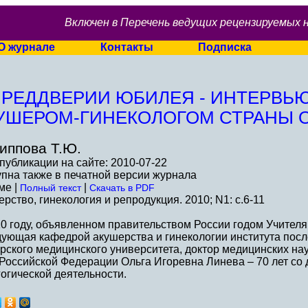
Включен в Перечень ведущих рецензируемых 
О журнале
Контакты
Подписка
ПРЕДДВЕРИИ ЮБИЛЕЯ - ИНТЕРВЬ
УШЕРОМ-ГИНЕКОЛОГОМ СТРАНЫ О
иппова Т.Ю.
публикации на сайте: 2010-07-22
пна также в печатной версии журнала
ме |
|
Полный текст
Скачать в PDF
рство, гинекология и репродукция. 2010; N1: c.6-11
0 году, объявленном правительством России годом Учителя
дующая кафедрой акушерства и гинекологии института пос
ского медицинского университета, доктор медицинских на
Российской Федерации Ольга Игоревна Линева – 70 лет со 
огической деятельности.