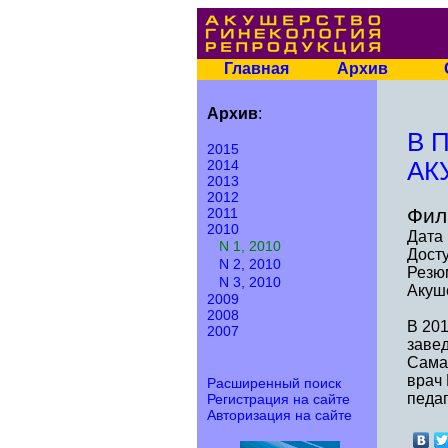
Главная
Архив
Архив
:
В 
2015
2014
АК
2013
2012
Фил
2011
2010
Дата 
N 1, 2010
Досту
N 2, 2010
Резю
N 3, 2010
Акуше
2009
2008
В 201
2007
заве
Самар
врач 
Расширенный поиск
педаг
Регистрация на сайте
Авторизация на сайте