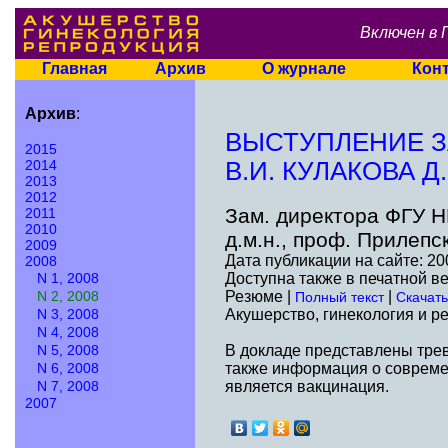
Включен в 
Главная
Архив
О журнале
Кон
Архив
:
ВЫСТУПЛЕНИЕ З
2015
2014
В.И. КУЛАКОВА Д
2013
2012
Зам. директора ФГУ Н
2011
2010
д.м.н., проф. Прилепс
2009
Дата публикации на сайте: 20
2008
N 1, 2008
Доступна также в печатной в
N 2, 2008
Резюме |
|
Полный текст
Скачать
N 3, 2008
Акушерство, гинекология и ре
N 4, 2008
N 5, 2008
В докладе представлены трев
N 6, 2008
также информация о совреме
N 7, 2008
является вакцинация.
2007