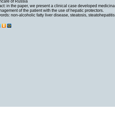
hcare of Russia
act: in the paper, we present a clinical case developed medicinal
nagement of the patient with the use of hepatic protectors.
rds: non-alcoholic fatty liver disease, steatosis, steatohepatitis