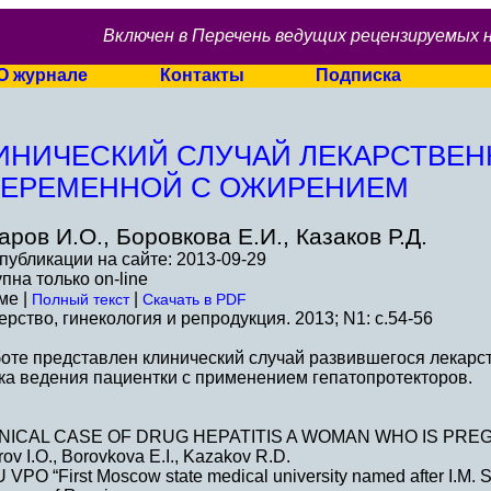
Включен в Перечень ведущих рецензируемых 
О журнале
Контакты
Подписка
ИНИЧЕСКИЙ СЛУЧАЙ ЛЕКАРСТВЕН
БЕРЕМЕННОЙ С ОЖИРЕНИЕМ
аров И.О., Боровкова Е.И., Казаков Р.Д.
публикации на сайте: 2013-09-29
пна только on-line
ме |
|
Полный текст
Скачать в PDF
рство, гинекология и репродукция. 2013; N1: c.54-56
оте представлен клинический случай развившегося лекарст
ка ведения пациентки с применением гепатопротекторов.
INICAL CASE OF DRUG HEPATITIS A WOMAN WHO IS PRE
ov I.O., Borovkova E.I., Kazakov R.D.
VPO “First Moscow state medical university named after I.M. Se