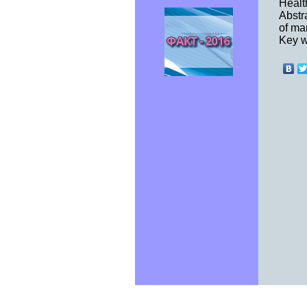
Healt
Abstr
of ma
Key wo