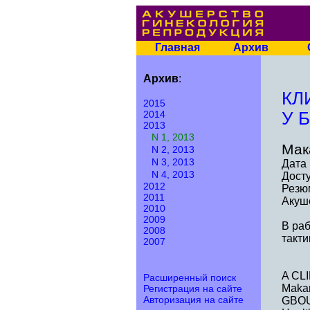
Главная
Архив
Архив
:
КЛ
2015
2014
У 
2013
N 1, 2013
Мак
N 2, 2013
N 3, 2013
Дата 
N 4, 2013
Досту
2012
Резю
2011
Акуше
2010
2009
В раб
2008
такти
2007
A CL
Расширенный поиск
Makar
Регистрация на сайте
Авторизация на сайте
GBOU 