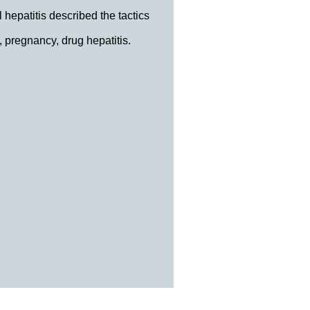
 hepatitis described the tactics
, pregnancy, drug hepatitis.