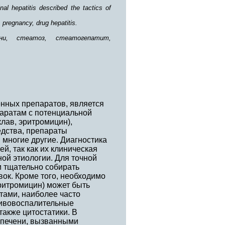
al hepatitis described the tactics of
, pregnancy, drug hepatitis.
ени, стеатоз, стеатогепатит,
нных препаратов, является
паратам с потенциальной
лав, эритромицин),
едства, препараты
 многие другие. Диагностика
, так как их клиническая
ой этиологии. Для точной
и тщательно собирать
ок. Кроме того, необходимо
эритромицин) может быть
тами, наиболее часто
ивовоспалительные
также цитостатики. В
 печени, вызванными