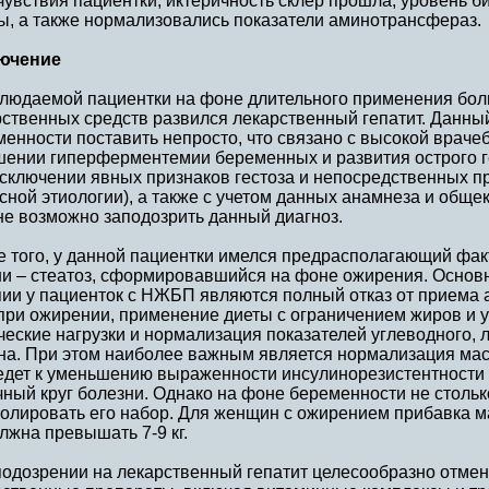
увствия пациентки, иктеричность склер прошла, уровень б
ы, а также нормализовались показатели аминотрансфераз.
ючение
блюдаемой пациентки на фоне длительного применения бол
ственных средств развился лекарственный гепатит. Данны
енности поставить непросто, что связано с высокой врач
шении гиперферментемии беременных и развития острого г
сключении явных признаков гестоза и непосредственных пр
сной этиологии), а также с учетом данных анамнеза и общ
не возможно заподозрить данный диагноз.
е того, у данной пациентки имелся предрасполагающий фа
ни – стеатоз, сформировавшийся на фоне ожирения. Осно
пии у пациенток с НЖБП являются полный отказ от приема 
при ожирении, применение диеты с ограничением жиров и 
еские нагрузки и нормализация показателей углеводного, 
на. При этом наиболее важным является нормализация масс
едет к уменьшению выраженности инсулинорезистентности 
ный круг болезни. Однако на фоне беременности не столько
ролировать его набор. Для женщин с ожирением прибавка м
лжна превышать 7-9 кг.
подозрении на лекарственный гепатит целесообразно отме