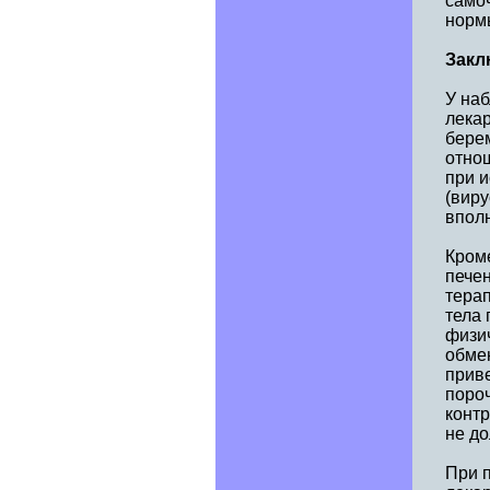
самоч
норм
Закл
У на
лекар
берем
отно
при и
(виру
впол
Кром
пече
тера
тела 
физич
обме
прив
пороч
конт
не до
При 