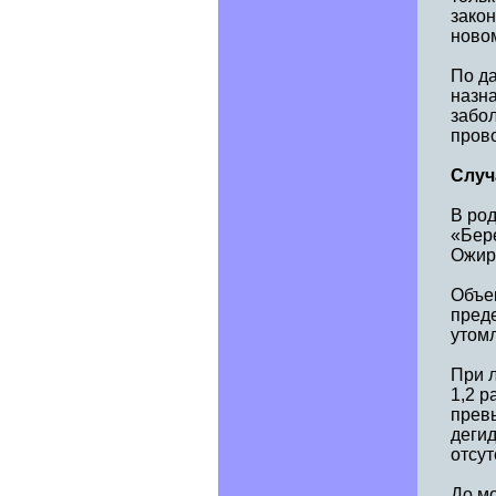
зако
новом
По д
назн
забол
прово
Случ
В ро
«Бере
Ожире
Объек
преде
утомл
При 
1,2 р
превы
деги
отсут
До м