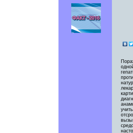
Пора
одно
гепат
прот
натур
лекар
карти
диаг
анам
учиты
отсро
вызы
средс
наст