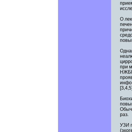
прием
иссле
О ле
пече
прич
средс
повы
Одна
неалк
цирр
при м
НЖБП
проя
инфо
[3,4,5
Биох
повы
Обыч
раз.
УЗИ 
(эхог