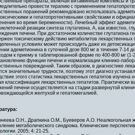
рственные препараты, включая витаминные комплексы и тр
медлительно провести терапию с применением гепатопроте
рственных поражений рекомендовано использовать адемети
токсическими и гепатопротективными свойствами и официа
енения во время беременности). Лечебный эффект адемети
иклеточной реакции синтеза глутатиона. А, как известно, г
еждения печени. При достаточном количестве глутатиона г
ержен токсическому действию метаболитов лекарственных п
еленных условиях может происходить даже их детоксикация
нии адеметионина в суточной дозе 800 мг в течение 7-14 д
одом к приему в таблетированной форме по 400-800 мг (1-2 
тановлению функции печени и нормализации клинико-лабор
ственных повреждений. Таким образом, в диагностике лека
ся значительные трудности, поэтому этот диагноз устанавл
ствие этого статистика лекарственных гепатитов изучена н
ая классификация лекарственных гепатитов. Практически 
ений печени осуществляется на стадии развернутой клини
овождающейся желтухой и гепатомегалией.
ратура:
рнеева О.Н., Драпкина О.М., Буеверов А.О. Неалкогольная 
вление метаболического синдрома. Клинические перспектив
ологии. 2005; 4: 21-25.