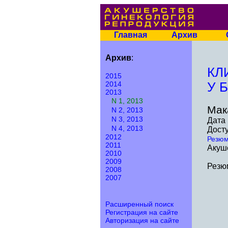
Главная
Архив
Архив
:
КЛ
2015
2014
У 
2013
N 1, 2013
Мак
N 2, 2013
N 3, 2013
Дата 
N 4, 2013
Досту
2012
Резю
2011
Акуше
2010
2009
Резю
2008
2007
Расширенный поиск
Регистрация на сайте
Авторизация на сайте