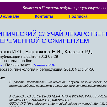
Включен в Перечень ведущих рецензируемых 
О журнале
Контакты
Подписка
ИНИЧЕСКИЙ СЛУЧАЙ ЛЕКАРСТВЕН
БЕРЕМЕННОЙ С ОЖИРЕНИЕМ
аров И.О., Боровкова Е.И., Казаков Р.Д.
публикации на сайте: 2013-09-29
пна только on-line
| Полный текст |
ме
Скачать в PDF
рство, гинекология и репродукция. 2013; N1: c.54-56
ме:
В работе представлен клинический случай развившегося ле
тактика ведения пациентки с применением гепатопротекторов
A CLINICAL CASE OF DRUG HEPATITIS A WOMAN WHO IS PREG
Makarov I.O., Borovkova E.I., Kazakov R.D.
GBOU VPO “First Moscow state medical university named after I.M. S