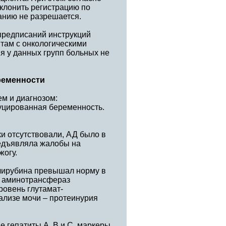
клонить регистрацию по
анию не разрешается.
предписаний инструкций
там с онкологическими
ия у данных групп больных не
еременности
м и диагнозом:
дуцированная беременность.
ки отсутствовали, АД было в
редъявляла жалобы на
жогу.
лирубина превышал норму в
нь аминотрансфераз
ровень глутамат-
ализе мочи – протеинурия
 гепатиты А, В и С, маркеры