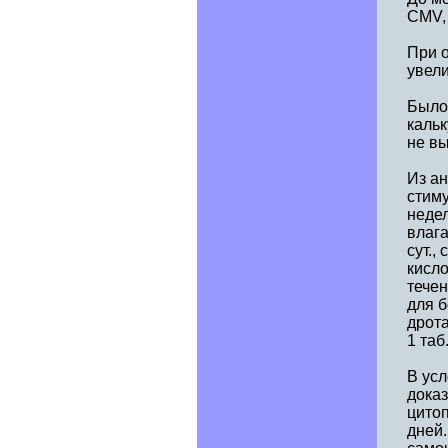
СMV, 
При о
увели
Было
кальк
не вы
Из а
стиму
недел
влага
сут.,
кисло
тече
для б
дрота
1 таб.
В усл
доказ
цитоп
дней.