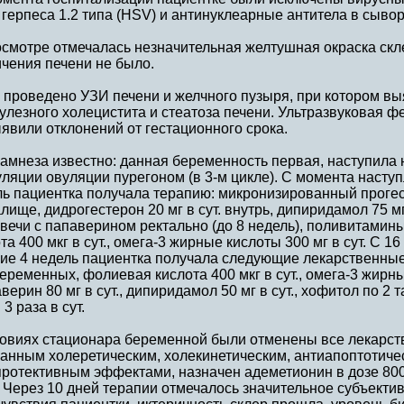
герпеса 1.2 типа (HSV) и антинуклеарные антитела в сывор
смотре отмечалась незначительная желтушная окраска скл
чения печени не было.
 проведено УЗИ печени и желчного пузыря, при котором в
улезного холецистита и стеатоза печени. Ультразвуковая 
явили отклонений от гестационного срока.
намнеза известно: данная беременность первая, наступила
ляции овуляции пурегоном (в 3-м цикле). С момента насту
ь пациентка получала терапию: микронизированный прогест
лище, дидрогестерон 20 мг в сут. внутрь, дипиридамол 75 мг 
 свечи с папаверином ректально (до 8 недель), поливитами
та 400 мкг в сут., омега-3 жирные кислоты 300 мг в сут. С 
ние 4 недель пациентка получала следующие лекарственны
еременных, фолиевая кислота 400 мкг в сут., омега-3 жирные
верин 80 мг в сут., дипиридамол 50 мг в сут., хофитол по 2 т
 3 раза в сут.
овиях стационара беременной были отменены все лекарств
анным холеретическим, холекинетическим, антиапоптотиче
ротективным эффектами, назначен адеметионин в дозе 800 
 Через 10 дней терапии отмечалось значительное субъекти