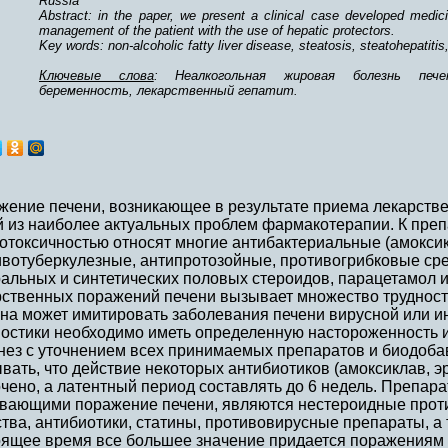
Russia
Abstract: in the paper, we present a clinical case developed medicin
management of the patient with the use of hepatic protectors.
Key words: non-alcoholic fatty liver disease, steatosis, steatohepatitis
Ключевые слова
: Неалкогольная жировая болезнь печ
беременность, лекарственный гепатит.
жение печени, возникающее в результате приема лекарстве
й из наиболее актуальных проблем фармакотерапии. К пре
отоксичностью относят многие антибактериальные (амоксик
ивотуберкулезные, антипротозойные, противогрибковые ср
альных и синтетических половых стероидов, парацетамол и
ственных поражений печени вызывает множество трудностей
на может имитировать заболевания печени вирусной или ин
ностики необходимо иметь определенную настороженность 
нез с уточнением всех принимаемых препаратов и биодобав
вать, что действие некоторых антибиотиков (амоксиклав, 
чено, а латентный период составлять до 6 недель. Препара
вающими поражение печени, являются нестероидные прот
тва, антибиотики, статины, противовирусные препараты, а 
оящее время все большее значение придается поражениям