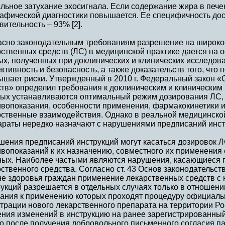
льное затухание эхосигнала. Если содержание жира в печ
рафической диагностики повышается. Ее специфичность дос
вительность – 93% [2].
асно законодательным требованиям разрешение на широк
ственных средств (ЛС) в медицинской практике дается на
ых, полученных при доклинических и клинических исследов
тивность и безопасность, а также доказательств того, что 
ышает риски. Утвержденный в 2010 г. Федеральный закон 
ств» определил требования к доклиническим и клиническим
рых устанавливаются оптимальный режим дозирования ЛС, 
ивопоказания, особенности применения, фармакокинетики 
рственные взаимодействия. Однако в реальной медицинско
араты нередко назначают с нарушениями предписаний инст
ения предписаний инструкций могут касаться дозировок Л
вопоказаний к их назначению, совместного их применения 
ных. Наиболее частыми являются нарушения, касающиеся 
ственного средства. Согласно ст. 43 Основ законодательс
не здоровья граждан применение лекарственных средств с
укций разрешается в отдельных случаях только в отношени
зания к применению которых проходят процедуру официальн
страции нового лекарственного препарата на территории Р
ения изменений в инструкцию на ранее зарегистрированный
о после получения добровольного письменного согласия па