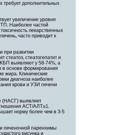
их требует дополнительных
твует увеличение уровня
ГТП. Наиболее частой
токсичность лекарственных
ечень, часто приводит к
и при развитии
т стеатоз, стеатогепатит и
ЖБП выявляют у 58-74%, а
то в основе формирования
ие жира. Клинические
вки диагноза наиболее
ания крови и УЗИ печени
е (НАСГ) выявляет
отношения АСТ/АЛТ≥1.
шает норму более чем в 3-5
и печеночной паренхимы
судистого рисунка и