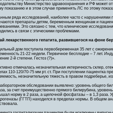
нодательству Министерство здравоохранения и РФ может от
у показанию и в этом случае применять ЛС по этому показ
анным ряда исследований, наиболее часто с нарушениями 
ачаются препараты детям, беременным женщинам и пациен
еваниями. Это связано с тем, что клинические исследован
дились в связи с этическими проблемами.
ай лекарственного гепатита, развившегося на фоне б
дильный дом поступила первобеременная 35 лет с ожирение
менность 21-22 недели. Первичное бесплодие – 7 лет. Ин
ние 2-й степени. Гестоз (?)».
тивно отмечалась незначительная иктеричность склер, оте
лах 110-120/70-75 мм рт. ст. При поступлении пациентка п
яемость, незначительную тяжесть в правом подреберье, из
лабораторном обследовании выявлено: уровень общего би
аза, за счет преимущественно прямого билирубина, урове
шал норму в 2 раза, а щелочной фосфатазы – в 1,3 раза. У
дрогеназы (ГГТП) находился в пределах нормы. В общем ан
ствовала.
омента госпитализации пациентке были исключены вирусные