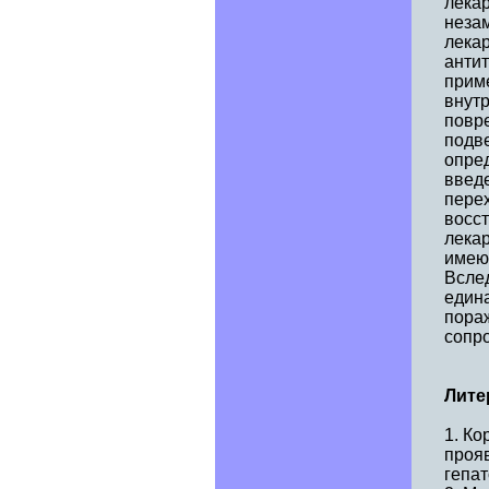
лека
неза
лека
анти
прим
внутр
повр
подв
опред
введе
перех
восс
лекар
имеют
Вслед
един
пораж
сопр
Лите
1. Ко
проя
гепат