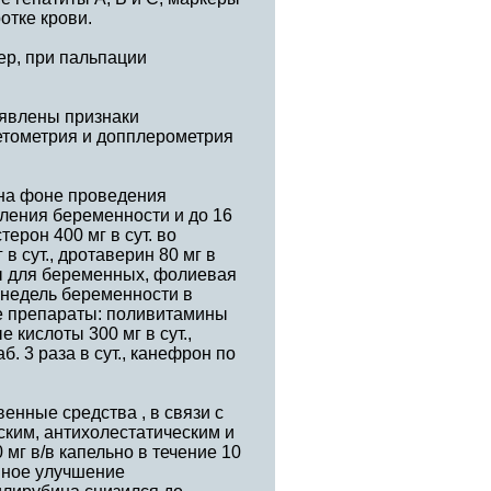
отке крови.
ер, при пальпации
ыявлены признаки
фетометрия и допплерометрия
 на фоне проведения
пления беременности и до 16
ерон 400 мг в сут. во
в сут., дротаверин 80 мг в
ны для беременных, фолиевая
16 недель беременности в
е препараты: поливитамины
 кислоты 300 мг в сут.,
аб. 3 раза в сут., канефрон по
енные средства , в связи с
ским, антихолестатическим и
мг в/в капельно в течение 10
вное улучшение