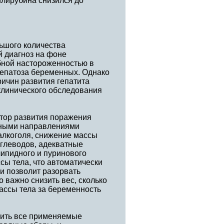
илирубина снизился до
ьшого количества
й диагноз на фоне
ебной настороженностью в
епатоза беременных. Однако
ичин развития гепатита
еклинического обследования
ктор развития поражения
вными направлениями
алкоголя, снижение массы
углеводов, адекватные
липидного и пуринового
ы тела, что автоматически
и позволит разорвать
 важно снизить вес, сколько
ассы тела за беременность
нить все применяемые