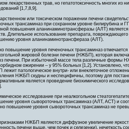
ом лекарственных трав, но гепатотоксичность многих из н
дований [1,7,8,9].
карственном или токсическом поражении печени свидетельс
ночных трансаминаз при сохранном уровне билирубина и Г
иной повышения аланинаминотрансферазы (АЛТ) является 
тв. Длительное использование препарата, повреждающего п
шению уровня аланинаминотрансфераза (АЛТ).
ко повышение уровня печеночных трансаминаз отмечается 
огольной жировой болезни печени (НЖБП), которая включае
оз печени. При избыточной массе тела различные формы Н
орбидном ожирении – у 95% больных [1,2]. Установлено, ч
 лежит патологическое внутри- или внеклеточное отложен
вления НЖБП скудны и неспецифичны, поэтому для постано
рмативным является проведение биохимического исследов
].
имическое исследование при неалкогольном стеатогепатит
шение уровня сывороточных трансаминаз (АЛТ, АСТ) и со
но повышение уровня сывороточных трансаминаз не превы
признаками НЖБП являются диффузное увеличение яркост
енность печени выше, чем почек и селезенки), нечеткость со