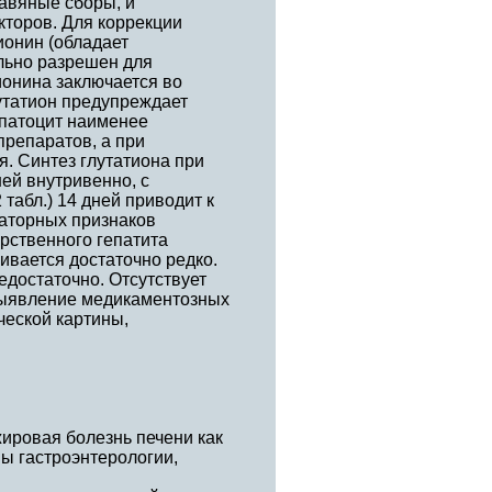
авяные сборы, и
кторов. Для коррекции
онин (обладает
льно разрешен для
онина заключается во
лутатион предупреждает
епатоцит наименее
репаратов, а при
. Синтез глутатиона при
ней внутривенно, с
табл.) 14 дней приводит к
аторных признаков
рственного гепатита
ивается достаточно редко.
едостаточно. Отсутствует
выявление медикаментозных
ческой картины,
жировая болезнь печени как
ы гастроэнтерологии,