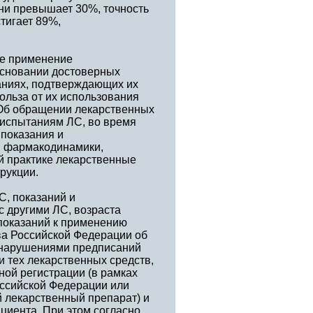
ени превышает 30%, точность
тигает 89%,
ое применение
 основании достоверных
аниях, подтверждающих их
польза от их использования
«Об обращении лекарственных
 испытаниям ЛС, во время
показания и
и фармакодинамики,
й практике лекарственные
рукции.
С, показаний и
с другими ЛС, возраста
показаний к применению
тва Российской Федерации об
 нарушениями предписаний
и тех лекарственных средств,
ой регистрации (в рамках
оссийской Федерации или
 лекарственный препарат) и
циента. При этом согласно