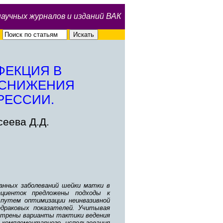
научных журналов и изданий ВАК
ФЕКЦИЯ В
 СНИЖЕНИЯ
РЕССИИ.
сеева Д.Д.
анных заболеваний шейки матки в
ациенток предложены подходы к
путем оптимизации неинвазивной
едраковых показателей. Учитывая
отрены варианты тактики ведения
 комплементарного использования