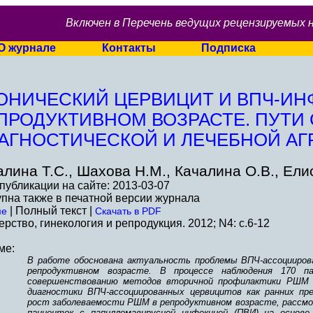
Включен в Перечень ведущих рецензируемых 
О журнале
Контакты
Подписка
ОНИЧЕСКИЙ ЦЕРВИЦИТ И ВПЧ-ИН
ПРОДУКТИВНОМ ВОЗРАСТЕ. ПУТИ
АГНОСТИЧЕСКОЙ И ЛЕЧЕБНОЙ АГ
алина Т.С., Шахова Н.М., Качалина О.В., Ели
публикации на сайте: 2013-03-07
пна также в печатной версии журнала
| Полный текст |
ме
Скачать в PDF
рство, гинекология и репродукция. 2012; N4: c.6-12
ме:
В работе обоснована актуальность проблемы ВПЧ-ассоцииров
репродуктивном возрасте. В процессе наблюдения 170 п
совершенствованию методов вторичной профилактики РШМ 
диагностики ВПЧ-ассоциированных цервицитов как ранних пр
рост заболеваемости РШМ в репродуктивном возрасте, рассм
пациенток с папилломавирусной инфекцией (ПВИ) на основе