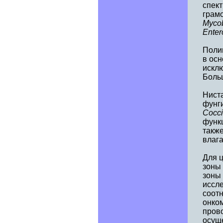
спек
грамо
Mycob
Enter
Полим
в осн
искл
Боль
Ниста
фунг
Cocci
функ
такж
влаг
Для ц
зоны 
зоны 
иссл
соот
онком
пров
осущ