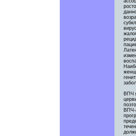
ассоц
рост
данн
возра
субк
виру
жало
реци
пацие
Лате
изме
восп
Наиб
женщ
генит
забо
ВПЧ 
церви
поэто
ВПЧ-
прог
преде
течен
должн