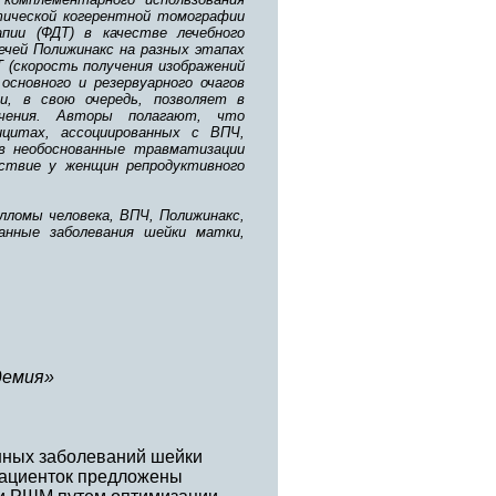
тической когерентной томографии
пии (ФДТ) в качестве лечебного
ечей Полижинакс на разных этапах
 (скорость получения изображений
основного и резервуарного очагов
и, в свою очередь, позволяет в
ечения. Авторы полагают, что
ицитах, ассоциированных с ВПЧ,
ив необоснованные травматизации
ствие у женщин репродуктивного
илломы человека, ВПЧ, Полижинакс,
анные заболевания шейки матки,
демия»
нных заболеваний шейки
пациенток предложены