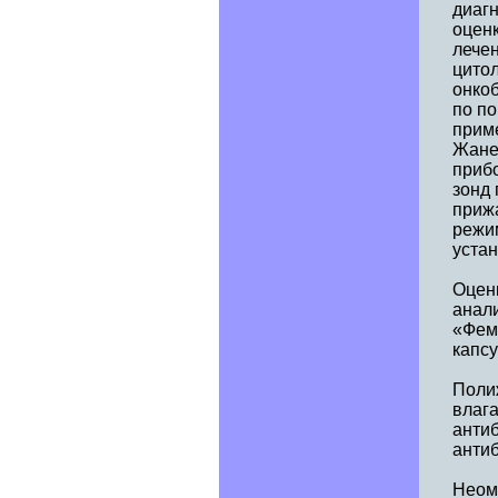
диагн
оценк
лече
цито
онкоб
по п
приме
Жане
приб
зонд 
приж
режи
устан
Оцен
анал
«Фем
капсу
Поли
влага
антиб
антиб
Неом