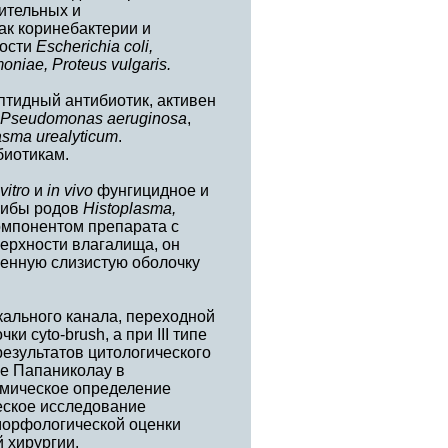
ительных и
ак коринебактерии и
ности
Еscherichia сoli,
oniae, Proteus vulgaris.
птидный антибиотик, активен
Pseudomonas aeruginosa
,
asma urealyticum
.
биотикам.
 vitro
и
in vivo
фунгицидное и
грибы родов
Histoplasma,
компонентом препарата с
ерхности влагалища, он
енную слизистую оболочку
кального канала, переходной
 cyto-brush, а при III типе
результатов цитологического
е Папаниколау в
мическое определение
ческое исследование
морфологической оценки
 хирургии.