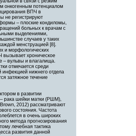
уальной в связи с резким
ким онкогенным потенциалом
фицирования ВПЧ в
ры не регистрируют
формы – плоские кондиломы,
бращений больных к врачам с
льными выделениями,
ьшинстве случаев у таких
аждой менструацией [8].
их и морфологических
Ч вызывает хроническое
 – вульвы и влагалища.
тки отмечается среди
й инфекцией нижнего отдела
тся затяжное течение
ктором в развитии
– рака шейки матки (РШМ),
 Brown, 2012) рассматривают
вого состояния. Частота
олеблется в очень широких
дного метода прогнозирования
тому лечебная тактика
цесса развития данной