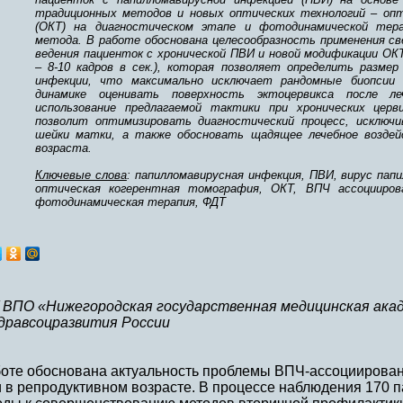
традиционных методов и новых оптических технологий – оп
(ОКТ) на диагностическом этапе и фотодинамической тера
метода. В работе обоснована целесообразность применения св
ведения пациенток с хронической ПВИ и новой модификации ОКТ
– 8-10 кадров в сек.), которая позволяет определить размер 
инфекции, что максимально исключает рандомные биопсии 
динамике оценивать поверхность эктоцервикса после л
использование предлагаемой тактики при хронических церв
позволит оптимизировать диагностический процесс, исключ
шейки матки, а также обосновать щадящее лечебное воздей
возраста.
Ключевые слова
: папилломавирусная инфекция, ПВИ, вирус пап
оптическая когерентная томография, ОКТ, ВПЧ ассоцииров
фотодинамическая терапия, ФДТ
 ВПО «Нижегородская государственная медицинская ака
дравсоцразвития России
боте обоснована актуальность проблемы ВПЧ-ассоциирова
и в репродуктивном возрасте. В процессе наблюдения 170 