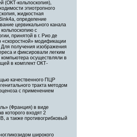
й (ОКТ-кольпоскопия),
бходимости этиотропного
скопия, жидкостная
6ink4a, определение
ивание цервикального канала
 кольпоскопию с
и, принятой в г. Рио де
ью «скоростной» модификации
 Для получения изображения
тереса и фиксировали легким
е компьютера осуществляли в
щей в комплект ОКТ-
ощью качественного ПЦР
генитального тракта методом
оценоза с применением
ь» (Франция) в виде
в которого входят 2
В, а также противогрибковый
иногликозидом широкого