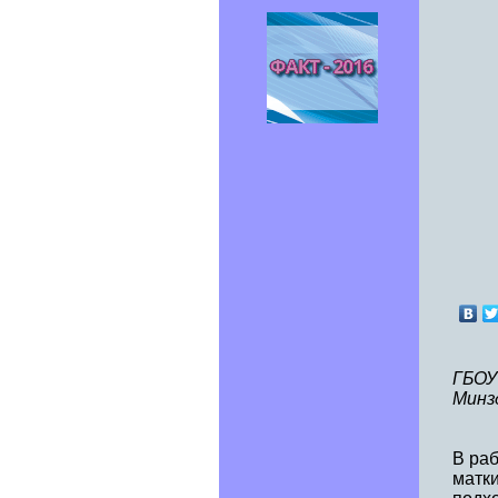
ГБОУ
Минз
В ра
матк