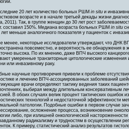
огии.
оследние 20 лет количество больных РШМ
in situ
и инвазивн
стковом возрасте и в начале третьей декады жизни диагност
a, 2011). Так, в группе женщин до 30 лет рост заболеваемо
 г. составил 150%. Медиана возраста больных РШМ
in situ
сн
 лет меньше аналогичного показателя у пациенток с инваз
не менее, некоторые исследователи утверждают, что ДНК В
ространена повсеместно, и вероятность ее обнаружения в 
аточно высока. По их мнению, даже ВПЧ высокого канцерог
вают умеренные транзиторные цитологические изменения и
ни или инвазивному раку.
бные научные противоречия привели к проблеме отсутствия
ностике и лечению ВПЧ-ассоциированных заболеваний шейк
тикующие врачи определяют тактику ведения таких пациент
почтениях, выбирая между длительным консервативным леч
сией. В обоих случаях велик процент тактических ошибок из
ностических технологий и недостаточной эффективности м
икальной патологии. Подобные ошибки в первом случае зач
рессирование, осложнение процесса, возникновение онколо
огии либо, при излишней онкологической настороженности 
равданному радикализму и трудностям в осуществлении ре
нток. К примеру, статистический анализ результатов гисто