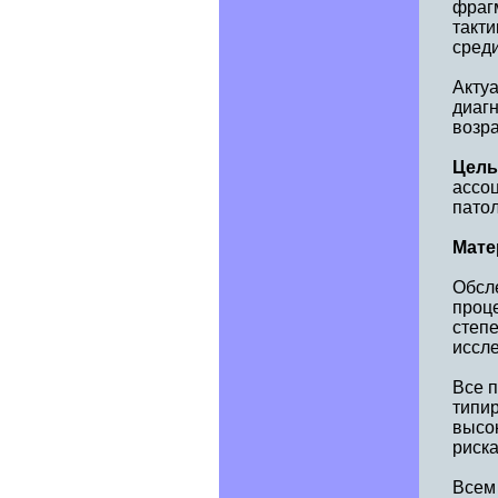
фраг
такти
сред
Акту
диагн
возра
Цель
ассо
патол
Мате
Обсле
проц
степе
иссл
Все 
типи
высо
риска
Всем