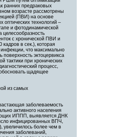
и РШМ путем оптимизации
ак ранних предраковых
ивном возрасте рассмотрены
екцией (ПВИ) на основе
х оптических технологий –
этапе и фотодинамической
на целесообразность
нток с хронической ПВИ и
кадров в сек.), которая
 инфекции, что максимально
ь поверхность эктоцервикса
ой тактики при хронических
диагностический процесс,
 обосновать щадящее
ой из самых
растающая заболеваемость
льно активного населения
дающих ИППП, выявляется ДНК
число инфицированных ВПЧ,
, увеличилось более чем в
ечения заболеваний,