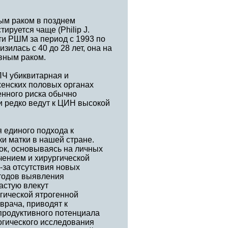
ым раком в позднем
ируется чаще (Philip J.
сти РШМ за период с 1993 по
изилась с 40 до 28 лет, она на
ивным раком.
ПЧ убиквитарная и
женских половых органах
енного риска обычно
 редко ведут к ЦИН высокой
 единого подхода к
и матки в нашей стране.
ок, основываясь на личных
ением и хирургической
-за отсутствия новых
етодов выявления
астую влекут
гической ятрогенной
врача, приводят к
продуктивного потенциала
логического исследования