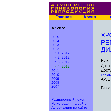
Главная
Архив
Архив
:
ХР
2015
2014
РЕ
2013
ДИ
2012
N 1, 2012
N 2, 2012
Кач
N 3, 2012
Дата 
N 4, 2012
Досту
2011
2010
Резю
2009
Акуше
2008
2007
Резю
Расширенный поиск
Регистрация на сайте
Авторизация на сайте