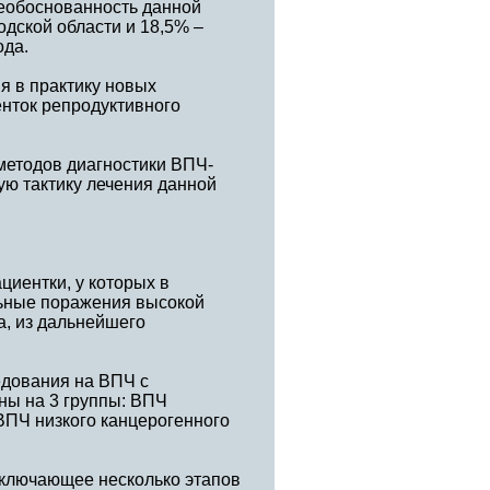
необоснованность данной
дской области и 18,5% –
ода.
я в практику новых
енток репродуктивного
методов диагностики ВПЧ-
ю тактику лечения данной
циентки, у которых в
ьные поражения высокой
а, из дальнейшего
едования на ВПЧ с
ны на 3 группы: ВПЧ
ВПЧ низкого канцерогенного
включающее несколько этапов