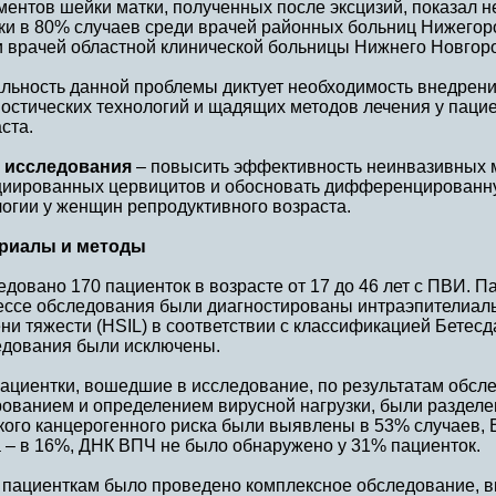
ментов шейки матки, полученных после эксцизий, показал 
ки в 80% случаев среди врачей районных больниц Нижегоро
и врачей областной клинической больницы Нижнего Новгор
альность данной проблемы диктует необходимость внедрени
остических технологий и щадящих методов лечения у паци
ста.
 исследования
– повысить эффективность неинвазивных 
циированных цервицитов и обосновать дифференцированну
огии у женщин репродуктивного возраста.
риалы и методы
довано 170 пациенток в возрасте от 17 до 46 лет с ПВИ. Па
ессе обследования были диагностированы интраэпителиал
ни тяжести (HSIL) в соответствии с классификацией Бетесд
едования были исключены.
пациентки, вошедшие в исследование, по результатам обсл
рованием и определением вирусной нагрузки, были разделе
кого канцерогенного риска были выявлены в 53% случаев, 
 – в 16%, ДНК ВПЧ не было обнаружено у 31% пациенток.
 пациенткам было проведено комплексное обследование, 