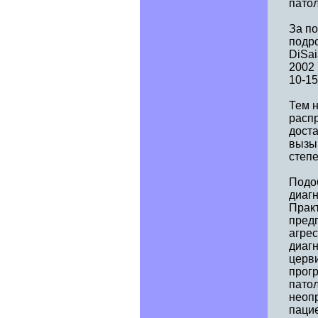
патол
За п
подро
DiSai
2002
10-15
Тем 
расп
дост
вызы
степе
Подо
диаг
Прак
пред
агрес
диаг
церв
прог
патол
неоп
пацие