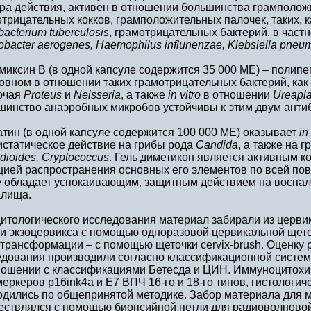
тра действия, активен в отношении большинства грамполож
трицательных кокков, грамположительных палочек, таких, к
acterium tuberculosis
, грамотрицательных бактерий, в част
obacter aerogenes, Haemophilus influnenzae, Klebsiella pneum
иксин В (в одной капсуле содержится 35 000 МЕ) – полипе
овном в отношении таких грамотрицательных бактерий, как
ючая
Proteus
и
Neisseria
, а также
in vitro
в отношении
Ureapl
шинство анаэробных микробов устойчивы к этим двум анти
тин (в одной капсуле содержится 100 000 МЕ) оказывает
in
истатическое действие на грибы рода
Candida
, а также на 
dioides, Cryptococcus
. Гель диметикон является активным 
цией распространения основных его элементов по всей пов
е обладает успокаивающим, защитным действием на воспал
алища.
итологического исследования материал забирали из церви
и экзоцервикса с помощью одноразовой цервикальной щеточки
трансформации – с помощью щеточки cervix-brush. Оценку 
едования производили согласно классификационной систем
ношении с классификациями Бетесда и ЦИН. Иммуноцитохи
еркеров р16ink4a и Е7 ВПЧ 16-го и 18-го типов, гистологи
одились по общепринятой методике. Забор материала для 
ествлялся с помощью биопсийной петли для радиоволновой