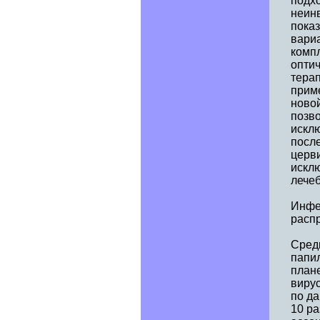
подх
неин
пока
вари
комп
оптич
терап
прим
новой
позво
искл
после
церви
искл
лечеб
Инфе
расп
Сред
папи
план
виру
по д
10 ра