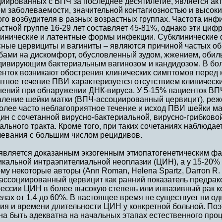
иированных с ВПЧ за последнее десятилетие, является акт
ом заболеваемости, значительной контагиозностью и высо
ого возбудителя в разных возрастных группах. Частота ин
стной группе 16-29 лет составляет 45-81%, однако эти циф
линические и латентные формы инфекции. Субклинические 
сные цервициты и вагиниты – являются причиной частых о
бами на дискомфорт, обусловленный зудом, жжением, оби
дивирующим бактериальным вагинозом и кандидозом. В бол
нток возникают обострения клинических симптомов перед к
нтное течение ПВИ характеризуется отсутствием клиническ
нений при обнаружении ДНК-вируса. У 5-15% пациенток ВП
аление шейки матки (ВПЧ-ассоциированный цервицит), реже
олее часто неблагоприятное течение и исход ПВИ шейки ма
ин с сочетанной вирусно-бактериальной, вирусно-грибково
ального тракта. Кроме того, при таких сочетаниях наблюдае
левания с большим числом рецидивов.
является доказанным экзогенным этиопатогенетическим фа
кальной интраэпителиальной неоплазии (ЦИН), а у 15-20% 
му некоторые авторы (Ann Roman, Helena Spartz, Darron R.
ассоциированный цервицит как ранний показатель предрако
рессии ЦИН в более высокую степень или инвазивный рак к
лах от 1,4 до 60%. В настоящее время не существует ни о
ия и времени длительности ЦИН у конкретной больной. Поэ
а быть адекватна на начальных этапах естественного про