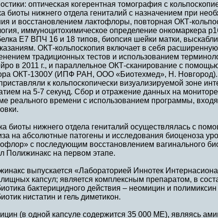
остики: оптическая когерентная томография с кольпоскопие
а биоты нижнего отдела гениталий с назначением при нео
ния и восстановлением лактофлоры, повторная ОКТ-кольпо
логия, иммуноцитохимическое определение онкомаркера p1
елка Е7 ВПЧ 16 и 18 типов, биопсия шейки матки, выскабл
оказаниям. ОКТ-кольпоскопия включает в себя расширенную
нением традиционных тестов и использованием терминологи
йро в 2011 г., и параллельное ОКТ-сканирование с помощ
ора ОКТ-1300У (ИПФ РАН, ООО «Биотехмед», Н. Новгород).
приставляли к кольпоскопически визуализируемой зоне ин
атием на 5-7 секунд. Сбор и отражение данных на монитор
ме реального времени с использованием программы, входя
овки.
ка биоты нижнего отдела гениталий осуществлялась с пом
иза на абсолютные патогены и исследования биоценоза уро
офлор» с последующим восстановлением вагинального би
л Полижинакс на первом этапе.
жинакс выпускается «Лабораторией Иннотек Интернасионал
лищных капсул; является комплексным препаратом, в соста
иотика бактерицидного действия – неомицин и полимиксин 
иотик нистатин и гель диметикон.
ицин (в одной капсуле содержится 35 000 МЕ), являясь ам