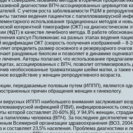
оды к совершенствованию методов вторичной профилактик
вазивной диагностики ВПЧ-ассоциированных цервицитов к
зателей. С учетом роста заболеваемости РШМ в репродукт
анты тактики ведения пациенток с папилломавирусной инф
лементарного использования традиционных методов и новы
еской когерентной томографии (ОКТ) на диагностическом 
ии (ФДТ) в качестве лечебного метода. В работе обоснова
енения капсул Полижинакс на разных этапах ведения пацие
 модификации ОКТ (скорость получения изображений – 8-10 
ляет определить размер основного и резервуарного очагов
ючает рандомные биопсии и позволяет в динамике оцениват
 лечения. Авторы полагают, что использование предлагаем
цитах, ассоциированных с ВПЧ, позволит оптимизировать 
ючив необоснованные травматизации шейки матки, а также
ное воздействие у женщин репродуктивного возраста.
кции, передаваемые половым путем (ИППП), являются одн
ространенных причин обращения женщин к гинекологу.
и вирусных ИППП наибольшего внимания заслуживает воз
лломавирусной инфекцией (ПВИ), инфицированность сексуа
еты которой составляет 20-60% [6]. У 94,9% женщин, стра
са папилломы человека (ВПЧ). За последнее десятилетие 
анным Всемирной организации здравоохранения (ВОЗ, 2004)
з и составляет 23,5% населения. Проблема диагностики и л