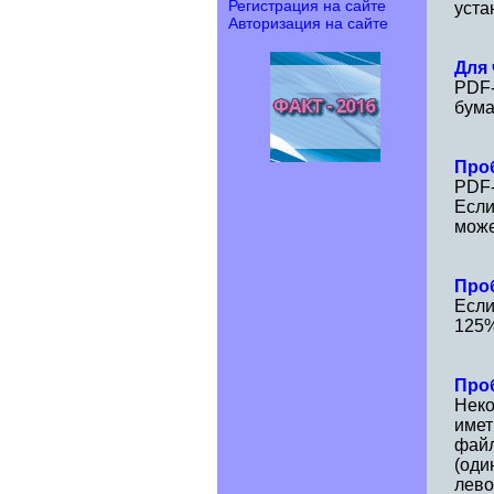
Регистрация на сайте
уста
Авторизация на сайте
Для
PDF-
бума
Про
PDF-
Если
може
Про
Если
125%
Про
Неко
имет
файл
(оди
лево