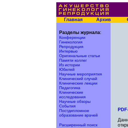
Главная
Архив
Разделы журнала
:
Конференции
Гинекология
Репродукция
Интервью
Оригинальные статьи
Памяти коллег
Из истории
Юбилей
Научные мероприятия
Клинический случай
Клинические лекции
Педагогика
Клинические
исследования
Научные обзоры
События
PDF-
Постдипломное
образование врачей
Данн
Расширенный поиск
откр