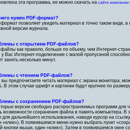
новлена эта программа, ее можно скачать на
сайте компании
 чего нужен PDF-формат?
формат позволяет увидеть материал в точно таком виде, в 
жной версии журнала.
блемы с открытием PDF-файлов?
файлы как правило, больше по объему, чем Интернет-стран
 у Вас Интернет-подключение с малой пропускной способн
т занять несколько минут.
блемы с чтением PDF-файлов?
 вы предпочитаете читать материал с экрана монитора, мо
. В этом случае шрифт и картинки будут крупнее по размеру
блемы с сохранением PDF-файлов?
торые версии свободно распространяемых программ для ч
ь возможности сохранения файла в память компьютера. В 
 для дальнейшего использования, наведя курсор на ссылк
н «клик»). В появившемся меню нужно выбрать пункт «сохр
й кнопки мыши, один «клик»). Затем в появившемся окне 