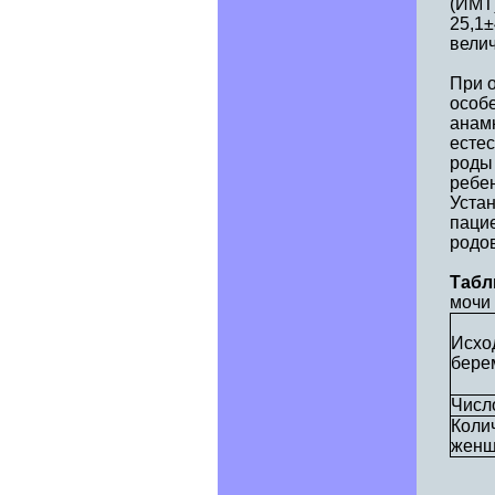
(ИМТ)
25,1±
велич
При 
особе
анамн
естес
роды
ребен
Устан
паци
родов
Табл
мочи 
Исхо
бере
Числ
Коли
женщ