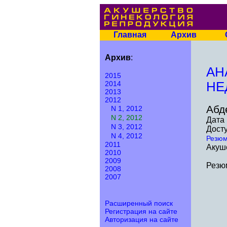
Главная
Архив
Архив
:
АН
2015
2014
НЕ
2013
2012
Абд
N 1, 2012
N 2, 2012
Дата 
N 3, 2012
Досту
N 4, 2012
Резю
2011
Акуше
2010
2009
Резю
2008
2007
Расширенный поиск
Регистрация на сайте
Авторизация на сайте