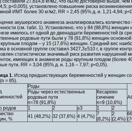
 составили 27,6±4,8 кг/м2, что было достоверно выше, чем
4,5; р<0,005), установлено повышение риска возникновени
иной ИМТ более 30 кг/м2, RR = 2,45 (95% д. и. 1,21-4,94; р<0
оценке акушерского анамнеза анализировались количество 
нности (см. табл. 1). Установлено, что у 84 (98,8%) женщин
езе имелось от одной до двенадцати беременностей (в сре
твенные родовые пути были у 78 (91,8%) женщин основной г
 крупным плодом – у 15 (17,6%) женщин. Средний вес наиб
ка в основной группе составил 3427,3±510 г, в группе контр
овлен статистически значимый риск развития нарушений м
енток, имеющих в анамнезе роды крупным плодом (более 40
ые пути, RR = 3,04 (95% д. и. 1,16 – 7,97; р<0,05).
ица 1.
Исход предшествующих беременностей у женщин с
(n = 85).
Роды
д
Роды через естественные
Кесарево
менностей
родовые пути
сечение
А
n=78 (91,8%)
n=9 (10,6%)
о родов
1
2
≥3
1
2
чество
7
2
6
41 (48,2%)
32 (37,6%)
4 (4,7%)
ин, %
(8,2%)
(2,4%)
(7