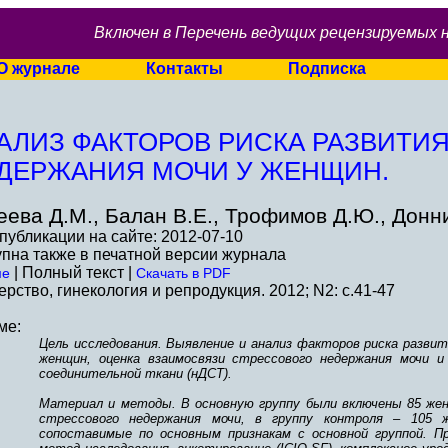
Включен в Перечень ведущих рецензируемых 
О журнале
Контакты
Подписка
АЛИЗ ФАКТОРОВ РИСКА РАЗВИТИ
ДЕРЖАНИЯ МОЧИ У ЖЕНЩИН.
еева Д.М., Балан В.Е., Трофимов Д.Ю., Донни
публикации на сайте: 2012-07-10
пна также в печатной версии журнала
| Полный текст |
ме
Скачать в PDF
рство, гинекология и репродукция. 2012; N2: c.41-47
ме:
Цель исследования. Выявление и анализ факторов риска развит
женщин, оценка взаимосвязи стрессового недержания мочи и
соединительной ткани (нДСТ).
Материал и методы. В основную группу были включены 85 же
стрессового недержания мочи, в группу контроля – 105 ж
сопоставимые по основным признакам с основной группой. Пр