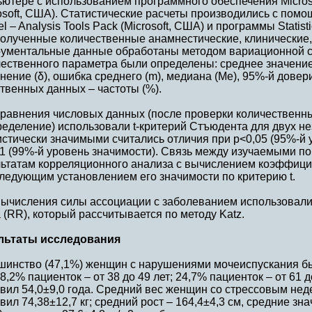
ютере с использованием программного обеспечения Microsof
osoft, США). Статистические расчеты производились с пом
el – Analysis Tools Pack (Microsoft, США) и программы Statistic
полученные количественные анамнестические, клинические
рументальные данные обработаны методом вариационной ст
чественного параметра были определены: среднее значение
нение (δ), ошибка среднего (m), медиана (Ме), 95%-й дове
твенных данных – частоты (%).
сравнения числовых данных (после проверки количественн
ределение) использовали t-критерий Стъюдента для двух н
стически значимыми считались отличия при р<0,05 (95%-й 
1 (99%-й уровень значимости). Связь между изучаемыми п
льтатам корреляционного анализа с вычислением коэффицие
ледующим установлением его значимости по критерию t.
вычисления силы ассоциации с заболеванием использовали 
 (RR), который рассчитывается по методу Katz.
льтаты исследования
шинство (47,1%) женщин с нарушениями мочеиспускания был
28,2% пациенток – от 38 до 49 лет; 24,7% пациенток – от 61 
авил 54,0±9,0 года. Средний вес женщин со стрессовым не
вил 74,38±12,7 кг; средний рост – 164,4±4,3 см, средние зн