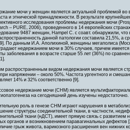
ржание мочи у женщин является актуальной проблемой во 
ста и этнической принадлежности. В результате крупнейш
ективного исследования проблемы недержания мочи (Prospec
rch – PURE, 2006), проведенного в 14 европейских страна
дование 9487 женщин, Hampel C. с соавт. обнаружили, что 
аспространенность данной патологии составила 21,5%, а с
9]. По данным И.А. Аполихиной, женщины мегаполиса (Москв
страдают недержанием мочи в 30% случаев, причем имеетс
ты заболевания в возрасте старше 55 лет (36%) по сравне
1].
м распространенным видом недержания мочи является стр
 при напряжении – около 50%. Частота ургентного и смеша
вляет 14% и 32% соответственно [9].
ссовое недержание мочи (СНМ) является мультифакториал
тиопатогенеза на сегодняшний день изучены недостаточно.
ительную роль в генезе СНМ играют нарушения в метаболиз
шение структуры соединительной ткани, в частности, нед
нительной ткани (нДСТ), имеет прямую связь с развитием
ых органов и возникновением паравагинальных дефектов [
личие грыж живота, варикозного расширения вен нижних к