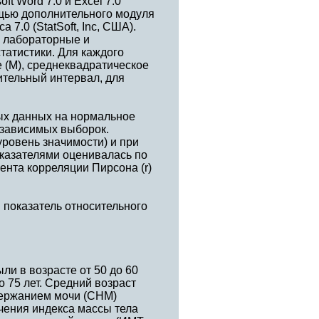
t Word 7.0 и Excel 7.0
ощью дополнительного модуля
a 7.0 (StatSoft, Inc, США).
, лабораторные и
атистики. Для каждого
 (М), среднеквадратическое
рительный интервал, для
ых данных на нормальное
езависимых выборок.
уровень значимости) и при
оказателями оценивалась по
нта корреляции Пирсона (r)
показатель относительного
и в возрасте от 50 до 60
до 75 лет. Средний возраст
держанием мочи (СНМ)
ачения индекса массы тела