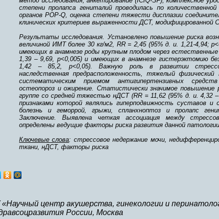
метод исследования, анкетирование (ICIQ-SF), комплексное уро
степени пролапса гениталий проводилась по количественной
органов POP-Q, оценка степени тяжести дисплазии соедините
клинических критериев выраженности ДСТ, модифицированной С.
Результаты исследования. Установлено повышение риска возн
величиной ИМТ более 30 кг/м2, RR = 2,45 (95% д. и. 1,21-4,94; р
имеющих в анамнезе роды крупным плодом через естественные р
1,39 – 9,69, р<0,005) и имеющих в анамнезе гистерэктомию без
1,42 – 85,2, р<0,05). Важную роль в развитии стресс
наследственная предрасположенность, тяжелый физический 
систематическим приемом антигипертензивных средст
остеопороз и ожирение. Статистически значимое повышение 
группе со средней тяжестью нДСТ (RR = 11,62 (95% д. и. 4,32 –
признаками которой являлись гиперподвижность суставов и с
болезнь и геморрой, грыжи, спланхноптоз и пролапс гени
Заключение. Выявлена четкая ассоциация между стресс
определены ведущие факторы риска развития данной патологии
Ключевые слова
: стрессовое недержание мочи, недифференцир
ткани, нДСТ, факторы риска
 «Научный центр акушерства, гинекологии и перинатологи
дравсоцразвития России, Москва