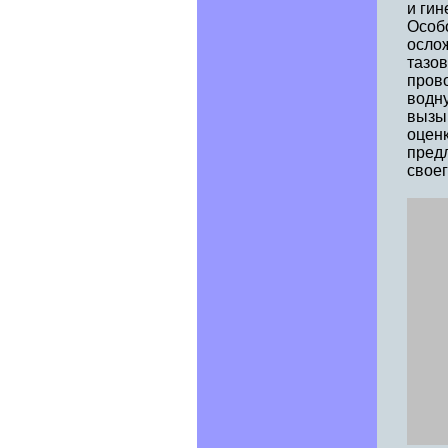
и гин
Особо
осло
тазо
пров
водн
вызыв
оцен
предл
своег