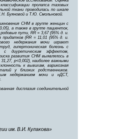
динамическое исследование. Оценка
 классификации пролапса тазовых
льной ткани проводилась по шкале
Н. Буяновой и Т.Ю. Смольновой.
икновения СНМ в группе женщин с
<0,05), а также в группе пациенток,
одовые пути, RR = 3,67 (95% д. и.
 придатков (RR = 11,01 (95% д. и.
ового недержания мочи играют
труд, гипертоническая болезнь с
в с диуретическим эффектом,
риска развития СНМ выявлялось в
 31,27, р<0,002), наиболее важными
клонность к вывихам, варикозная
талий у близких родственников.
овым недержанием мочи и нДСТ,
.
ованная дисплазия соединительной
и им. В.И. Кулакова»