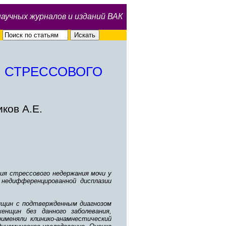
научных журналов и изданий ВАК
Я СТРЕССОВОГО
ков А.Е.
ия стрессового недержания мочи у
 недифференцированной дисплазии
нщин с подтвержденным диагнозом
енщин без данного заболевания,
именяли клинико-анамнестический