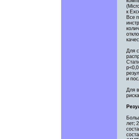
компь
(Micr
к Exc
Все 
инст
коли
откло
качес
Для 
расп
Стати
p<0,0
резу
и пос
Для 
риска
Резу
Боль
лет; 
сост
соста