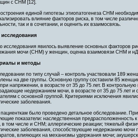
щин с СНМ [12].
построения единой гипотезы этиопатогенеза СНМ необходи
ализировать влияние факторов риска, в том числе различ
ьности, так и в сочетании, и оценить их взаимосвязь.
 исследования
ю исследования явилось выявление основных факторов рис
ржания мочи (СНМ) у женщин, оценка взаимовязи СНМ и нД
риалы и методы
ледовании по типу случай – контроль участвовали 189 жен
елены на две группы. Основную группу составили 85 женщ
при напряжении, в возрасте от 35 до 75 лет. В контрольну
радающие недержанием мочи, в возрасте от 35 до 75 лет 
ателям с основной группой. Критериями исключения явили
тические заболевания.
 пациенткам было проведено детальное обследование. При
ующие показатели: наследственная предрасположенность 
 в том числе и СНМ; аллергические реакции; тяжелый физич
тические заболевания, способствующие недержанию мочи 
аратов, влияющих на механизмы удержания мочи; акушерск