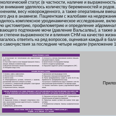
екологический статус (в частности, наличие и выраженность
е внимание уделялось количеству беременностей и родов, 
жнениям, весу новорожденного, а также оперативным вмеш
вого дна в анамнезе. Пациенткам с жалобами на недержани
одилось комплексное уродинамическое исследование, вкл
ую цистометрию, профилометрию и определение абдоминал
ающего подтекание мочи (давление Вальсалвы), а также а
ки степени выраженности и влияния СНМ на качество жизни
агалось ответить на ряд вопросов, оценивая каждый в балл
о самочувствия за последние четыре недели (приложение 1
Прилож