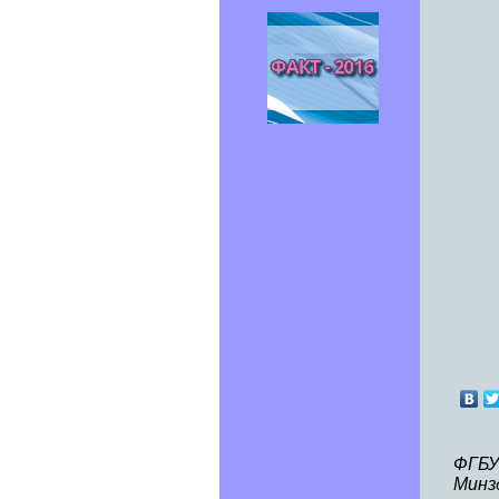
ФГБУ
Минз