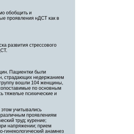
мо обобщить и
ные проявления нДСТ как в
ка развития стрессового
СТ.
щин. Пациентки были
ин, страдающих недержанием
ю группу вошли 104 женщины,
и сопоставимые по основным
сь тяжелые психические и
 этом учитывались
к различным проявлениям
еский труд; курение;
при напряжении; прием
о-гинекологический анамнез