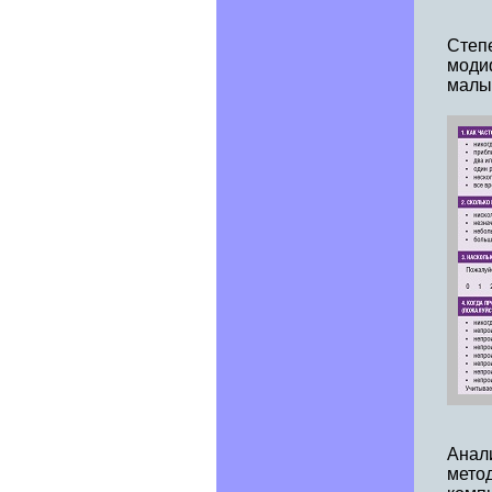
Степ
моди
малы
Анал
метод