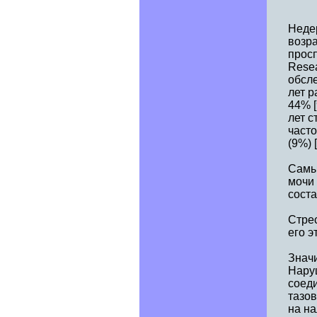
Неде
возра
просп
Resea
обсле
лет р
44% [
лет 
часто
(9%) [
Самы
мочи
соста
Стре
его э
Знач
Нару
соеди
тазов
на на