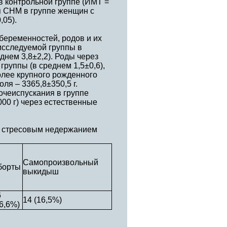
 в контрольной группе (ИМТ =
я СНМ в группе женщин с
,05).
беременностей, родов и их
 исследуемой группы в
днем 3,8±2,2). Роды через
руппы (в среднем 1,5±0,6),
олее крупного рожденного
оля – 3365,8±350,5 г.
очеиспускания в группе
00 г) через естественные
о стресовым недержанием
Самопроизвольный
борты
выкидыш
6
14 (16,5%)
6,6%)