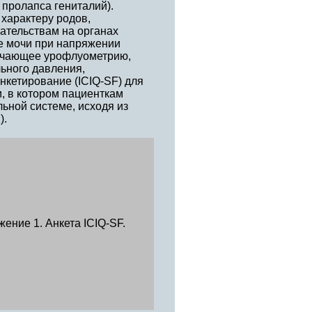
 пролапса гениталий).
характеру родов,
ательствам на органах
е мочи при напряжении
ючающее урофлуометрию,
ьного давления,
нкетирование (ICIQ-SF) для
, в котором пациенткам
ьной системе, исходя из
).
ение 1. Анкета ICIQ-SF.