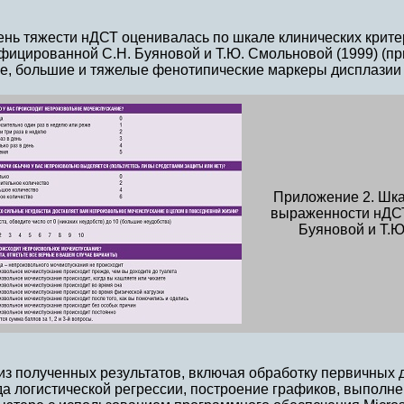
ень тяжести нДСТ оценивалась по шкале клинических крит
фицированной С.Н. Буяновой и Т.Ю. Смольновой (1999) (п
е, большие и тяжелые фенотипические маркеры дисплазии 
Приложение 2. Шка
выраженности нДСТ
Буяновой и Т.Ю.
из полученных результатов, включая обработку первичных 
а логистической регрессии, построение графиков, выполн