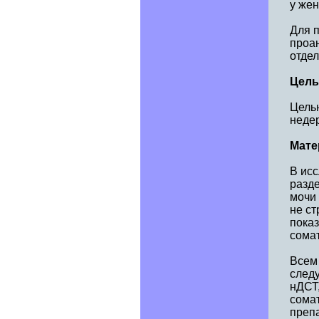
у жен
Для 
проан
отдел
Цель
Цель
неде
Мате
В исс
разд
мочи 
не ст
показ
сома
Всем
след
нДСТ,
сома
преп