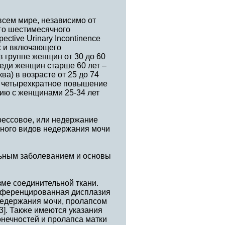
всем мире, независимо от
его шестимесячного
tive Urinary Incontinence
х и включающего
в группе женщин от 30 до 60
реди женщин старше 60 лет –
а) в возрасте от 25 до 74
я четырехкратное повышение
нию с женщинами 25-34 лет
ессовое, или недержание
нного видов недержания мочи
ьным заболеванием и основы
ме соединительной ткани.
ифференцированная дисплазия
 недержания мочи, пролапсом
3]. Также имеются указания
онечностей и пролапса матки