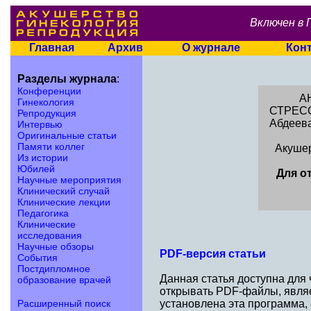
Включен в 
Главная
Архив
О журнале
Кон
Разделы журнала
:
Конференции
А
Гинекология
СТРЕС
Репродукция
Абдеева
Интервью
Оригинальные статьи
Памяти коллег
Акушер
Из истории
Юбилей
Для о
Научные мероприятия
Клинический случай
Клинические лекции
Педагогика
Клинические
исследования
Научные обзоры
PDF-версия статьи
События
Постдипломное
Данная статья доступна для
образование врачей
открывать PDF-файлы, являе
Расширенный поиск
установлена эта программа,