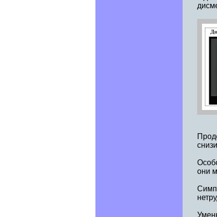
дисм
Продо
снизи
Особо
они м
Симп
нетр
Умен