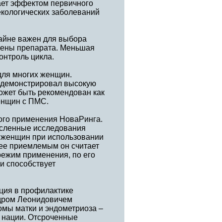
ает эффектом первичного
екологических заболеваний
крайне важен для выбора
тмены препарата. Меньшая
онтроль цикла.
ля многих женщин.
одемонстрировал высокую
ожет быть рекомендован как
енщин с ПМС.
ого применения НоваРинга.
численные исследования
ь женщин при использовании
ее приемлемым он считает
режим применения, по его
и способствует
ция в профилактике
ндром Леонидовичем
мы матки и эндометриоза –
 нации. Отсроченные