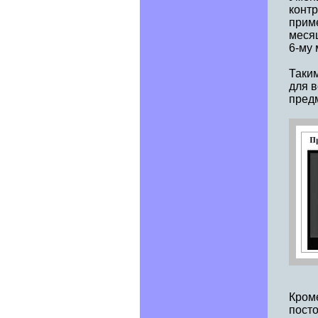
контр
прим
месяц
6-му 
Таки
для 
предм
Кроме
посто