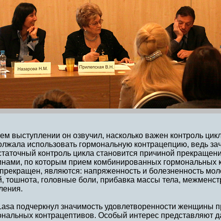
ем выступлении он озвучил, насколько важен контроль цик
олжала использовать гормональную контрацепцию, ведь за
статочный контроль цикла становится причиной прекращен
инами, по которым прием комбинированных гормональных к
 прекращен, являются: напряженность и болезненность мол
й, тошнота, головные боли, прибавка массы тела, межменс
ления.
 Lasa подчеркнул значимость удовлетворенности женщины 
ональных контрацептивов. Особый интерес представляют д