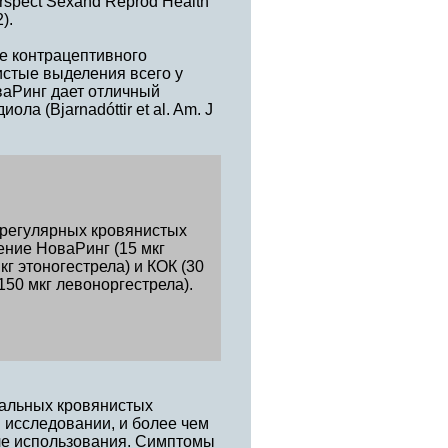
erspect Sexand Reprod Health
).
ие контрацептивного
стые выделения всего у
ваРинг дает отличный
ла (Bjarnadóttir et al. Am. J
ерегулярных кровянистых
ние НоваРинг (15 мкг
г этоногестрела) и КОК (30
150 мкг левоноргестрела).
уальных кровянистых
 исследовании, и более чем
але использования. Симптомы