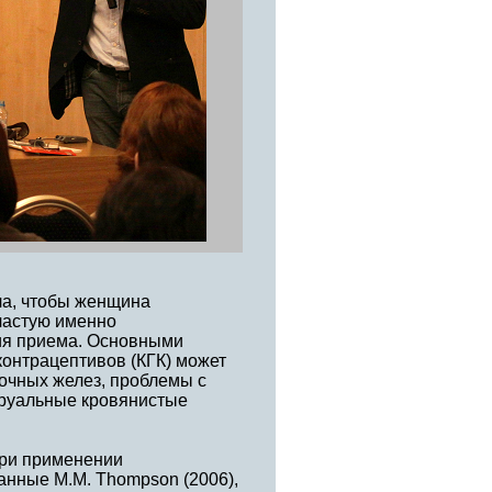
ла, чтобы женщина
частую именно
ия приема. Основными
онтрацептивов (КГК) может
очных желез, проблемы с
труальные кровянистые
при применении
анные M.M. Thompson (2006),