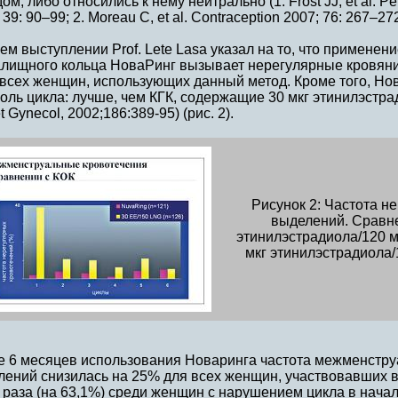
ом, либо относились к нему нейтрально (1. Frost JJ, et al. P
 39: 90–99; 2. Moreau C, et al. Contraception 2007; 76: 267–272
ем выступлении Prof. Lete Lasa указал на то, что применен
алищного кольца НоваРинг вызывает нерегулярные кровяни
 всех женщин, использующих данный метод. Кроме того, Но
оль цикла: лучше, чем КГК, содержащие 30 мкг этинилэстрадио
t Gynecol, 2002;186:389-95) (рис. 2).
Рисунок 2: Частота н
выделений. Сравне
этинилэстрадиола/120 мк
мкг этинилэстрадиола/
е 6 месяцев использования Новаринга частота межменстр
лений снизилась на 25% для всех женщин, участвовавших в
 раза (на 63,1%) среди женщин с нарушением цикла в нач