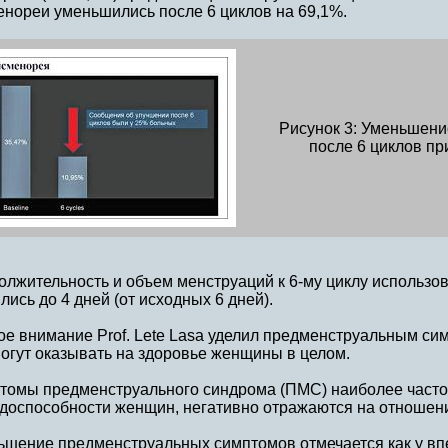
енореи уменьшились после 6 циклов на 69,1%.
Рисунок 3: Уменьшен
после 6 циклов п
лжительность и объем менструаций к 6-му циклу использо
лись до 4 дней (от исходных 6 дней).
е внимание Prof. Lete Lasa уделил предменструальным си
огут оказывать на здоровье женщины в целом.
томы предменструального синдрома (ПМС) наиболее часто
удоспособности женщин, негативно отражаются на отношени
ьшение предменструальных симптомов отмечается как у в