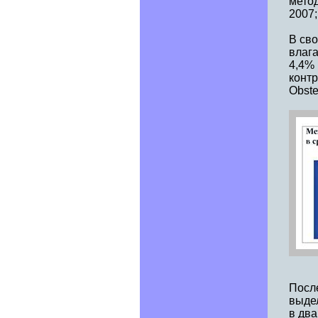
метод
2007;
В сво
влаг
4,4%
контр
Obste
Посл
выде
в два