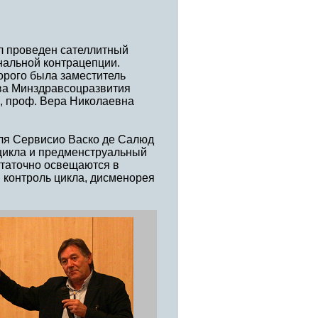
ыл проведен сателлитный
альной контрацепции.
орого была заместитель
ова Минздравсоцразвития
., проф. Вера Николаевна
аля Сервисио Васко де Салюд
ь цикла и предменструальный
статочно освещаются в
 контроль цикла, дисменорея