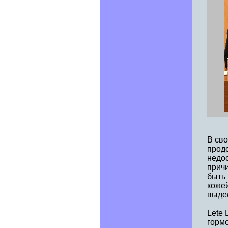
В сво
прод
недо
прич
быть
коже
выде
Lete
горм