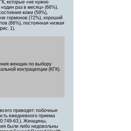
К, которые «не нужно
«один раз в месяц» (66%).
остояния кожи (59%),
озе гормонов (72%), хороший
ов (86%), постоянная низкая
ис. 1).
ения женщин по выбору
льной контрацепции (КГК).
 всего приводят: побочные
ость ежедневного приема
30:749-63.). Женщины,
ения были либо недовольны