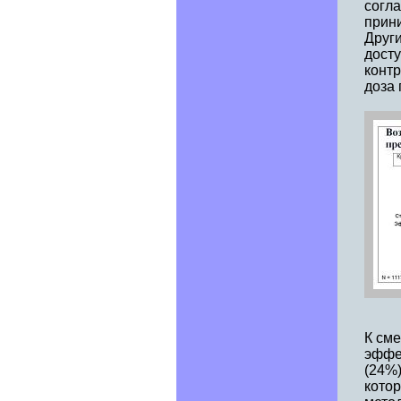
согл
прини
Друг
досту
контр
доза 
К сме
эффе
(24%)
кото