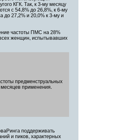
гого КГК. Так, к 3-му месяцу
ся с 54,8% до 26,8%, к 6-му
 до 27,2% и 20,0% к 3-му и
ение частоты ПМС на 28%
я всех женщин, испытывавших
астоты предменструальных
 месяцев применения.
НоваРинга поддерживать
ний и пиков, характерных