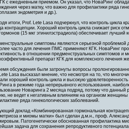
КГК с ежедневным приемом. Он указал, что НоваРинг облад
ждения через матку, что важно для профилактики ряда гин
рплазия эндометрия и др.).
дя итоги, Prof. Lete Lasa подчеркнул, что контроль цикла 
да контрацепции. Хороший контроль цикла снижает риск о
гормонов (15 мкг этинилэстрадиола) обеспечивает лучший к
менструальные симптомы являются серьезной проблемой д
олее часто для лечения ПМС применяют КГК. НоваРинг пр
ктивность в отношении предменструальных симптомов и м
коэффективный препарат КГК для комплексного лечения ж
ремя обсуждения были затронуты вопросы пролонгированн
 Lete Lasa высказал мнение, что несмотря на то, что много
зали хороший контроль цикла и высокую удовлетворенност
Ринга в режиме года непрерывного использования, наибол
льзование Новаринга 2 месяца подряд, потому что данный 
ию, не ведет к негативным влияниям на организм женщины 
илактике ряда гинекологических заболеваний.
ующий доклад «Комбинированная гормональная контрацеп
метриоза и миомы матки» был сделан д.м.н., проф. Алекса
мировым. Патогенетически обоснованная профилактика мио
ейшая задача для сохранения репродуктивного потенциала