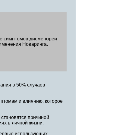
ие симптомов дисменореи
рименения Новаринга.
вания в 50% случаев
мптомам и влиянию, которое
 становятся причиной
ях в личной жизни.
первые использующих