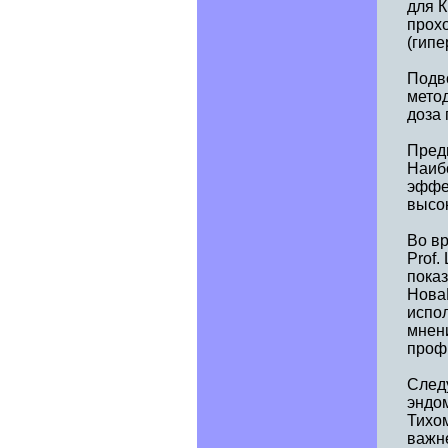
для 
прохо
(гипе
Подво
мето
доза 
Пред
Наиб
эффе
высо
Во в
Prof.
пока
Нова
испо
мнен
проф
След
эндо
Тихо
важн