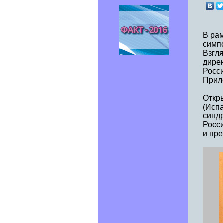
В рам
симп
Взгля
дире
Росси
Прил
Откр
(Испа
синдр
Росси
и пр