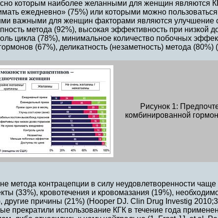
асно которым наиболее желанными для женщин являются КГ
мать ежедневно» (75%) или которыми можно пользоваться 
ими важными для женщин факторами являются улучшение с
пность метода (92%), высокая эффективность при низкой д
оль цикла (78%), минимальное количество побочных эффект
гормонов (67%), деликатность (незаметность) метода (80%) (р
Рисунок 1: Предпочт
комбинированной гормона
не метода контрацепции в силу неудовлетворенности чаще
кты (33%), кровотечения и кровомазания (19%), необходим
, другие причины (21%) (Hooper DJ. Clin Drug Investig 2010;
рые прекратили использование КГК в течение года примен