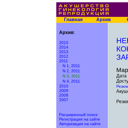
Главная
Архив
Архив
:
НЕ
2015
2014
КО
2013
ЗА
2012
2011
N 1, 2011
Мар
N 2, 2011
Дата 
N 3, 2011
Досту
N 4, 2011
2010
Резю
2009
Акуше
2008
2007
Резю
Расширенный поиск
Регистрация на сайте
Авторизация на сайте