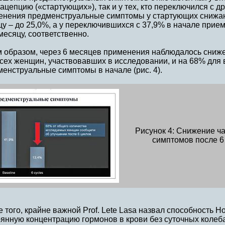
ацепцию («стартующих»), так и у тех, кто переключился с дру
енения предменструальные симптомы у стартующих снижают
у – до 25,0%, а у переключившихся с 37,9% в начале приема
месяцу, соответственно.
м образом, через 6 месяцев применения наблюдалось сниж
всех женщин, участвовавших в исследовании, и на 68% дл
енструальные симптомы в начале (рис. 4).
Рисунок 4: Снижение ч
симптомов после 6
 того, крайне важной Prof. Lete Lasa назвал способность 
янную концентрацию гормонов в крови без суточных колеба