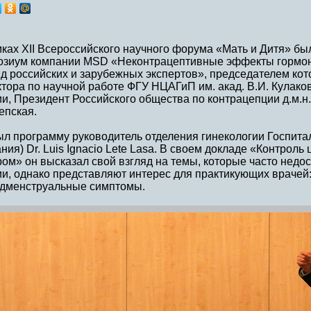
ках XII Всероссийского научного форума «Мать и Дитя» б
озиум компании MSD «Неконтрацептивные эффекты гормон
д российских и зарубежных экспертов», председателем кот
ктора по научной работе ФГУ НЦАГиП им. акад. В.И. Кулак
и, Президент Российского общества по контрацепции д.м.н
епская.
ыл программу руководитель отделения гинекологии Госпит
ния) Dr. Luis Ignacio Lete Lasa. В своем докладе «Контрол
ом» он высказал свой взгляд на темы, которые часто недо
и, однако представляют интерес для практикующих врачей:
едменструальные симптомы.