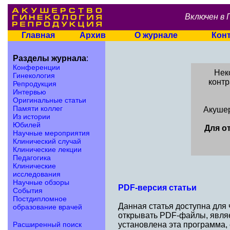
Включен в 
Главная
Архив
О журнале
Кон
Разделы журнала
:
Конференции
Нек
Гинекология
контр
Репродукция
Интервью
Оригинальные статьи
Памяти коллег
Акушер
Из истории
Юбилей
Для о
Научные мероприятия
Клинический случай
Клинические лекции
Педагогика
Клинические
исследования
Научные обзоры
PDF-версия статьи
События
Постдипломное
Данная статья доступна для
образование врачей
открывать PDF-файлы, являе
Расширенный поиск
установлена эта программа,