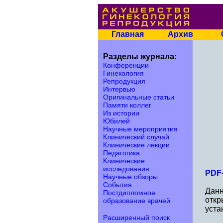
Главная
Архив
Разделы журнала
:
Конференции
Гинекология
Репродукция
Интервью
Оригинальные статьи
Памяти коллег
Из истории
Юбилей
Научные мероприятия
Клинический случай
Клинические лекции
Педагогика
Клинические
исследования
PDF-
Научные обзоры
События
Данн
Постдипломное
откр
образование врачей
уста
Расширенный поиск