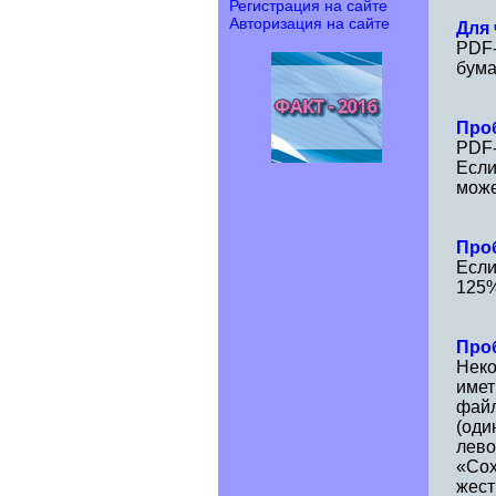
Регистрация на сайте
Авторизация на сайте
Для
PDF-
бума
Про
PDF-
Если
може
Про
Если
125%
Про
Неко
имет
файл
(оди
лево
«Сох
жест