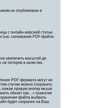
каком он опубликован в
ица с онлайн-версией статьи.
остью, скачивание PDF-файла
жно увеличить масштаб до
, не потеряв в качестве.
тения PDF-формата могут не
этом случае можно сохранить
у, нажав правую кнопку мыши
анить объект как…» (нажатие
сохранения файла выбрать
айл будет сохранен на Ваш