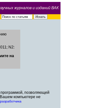
научных журналов и изданий ВАК
нию
011; N2:
мите на
й программой, позволяющей
а Вашем компьютере не
-разработчика