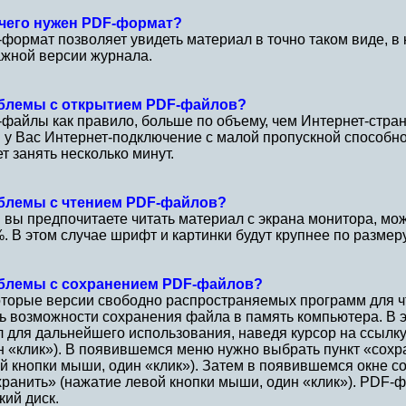
 чего нужен PDF-формат?
формат позволяет увидеть материал в точно таком виде, в 
жной версии журнала.
блемы с открытием PDF-файлов?
файлы как правило, больше по объему, чем Интернет-стран
 у Вас Интернет-подключение с малой пропускной способн
т занять несколько минут.
блемы с чтением PDF-файлов?
 вы предпочитаете читать материал с экрана монитора, мо
. В этом случае шрифт и картинки будут крупнее по размеру
блемы с сохранением PDF-файлов?
торые версии свободно распространяемых программ для ч
ь возможности сохранения файла в память компьютера. В 
 для дальнейшего использования, наведя курсор на ссылк
н «клик»). В появившемся меню нужно выбрать пункт «сохр
й кнопки мыши, один «клик»). Затем в появившемся окне 
ранить» (нажатие левой кнопки мыши, один «клик»). PDF-ф
кий диск.