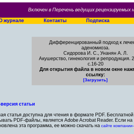
Включен в Перечень ведущих рецензируемых 
О журнале
Контакты
Подписка
Дифференцированный подход к лече
аденомиоза.
Сидорова И. С., Унанян А. Л.
Акушерство, гинекология и репродукция. 2
c.16-20
Для открытия файла в новом окне наж
ссылку:
[Загрузить]
версия статьи
ая статья доступна для чтения в формате PDF. Бесплатно
ывать PDF-файлы, является Adobe Acrobat Reader. Если н
новлена эта программа, ее можно скачать на
сайте компании