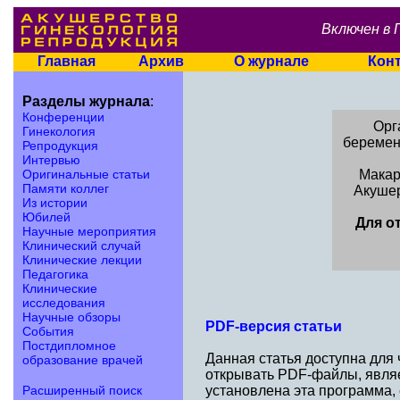
Включен в 
Главная
Архив
О журнале
Кон
Разделы журнала
:
Конференции
Орг
Гинекология
беремен
Репродукция
Интервью
Оригинальные статьи
Макар
Памяти коллег
Акушер
Из истории
Юбилей
Для о
Научные мероприятия
Клинический случай
Клинические лекции
Педагогика
Клинические
исследования
Научные обзоры
PDF-версия статьи
События
Постдипломное
Данная статья доступна для
образование врачей
открывать PDF-файлы, являе
Расширенный поиск
установлена эта программа,