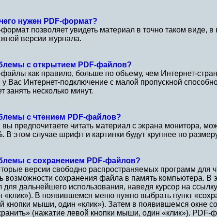
 чего нужен PDF-формат?
формат позволяет увидеть материал в точно таком виде, в 
жной версии журнала.
блемы с открытием PDF-файлов?
файлы как правило, больше по объему, чем Интернет-стран
 у Вас Интернет-подключение с малой пропускной способн
т занять несколько минут.
блемы с чтением PDF-файлов?
 вы предпочитаете читать материал с экрана монитора, мо
. В этом случае шрифт и картинки будут крупнее по размеру
блемы с сохранением PDF-файлов?
торые версии свободно распространяемых программ для ч
ь возможности сохранения файла в память компьютера. В 
 для дальнейшего использования, наведя курсор на ссылк
н «клик»). В появившемся меню нужно выбрать пункт «сохр
й кнопки мыши, один «клик»). Затем в появившемся окне 
ранить» (нажатие левой кнопки мыши, один «клик»). PDF-ф