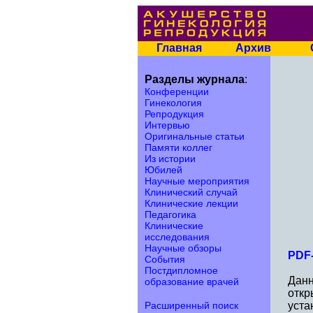
Главная
Архив
Разделы журнала
:
Конференции
Гинекология
Репродукция
Интервью
Оригинальные статьи
Памяти коллег
Из истории
Юбилей
Научные мероприятия
Клинический случай
Клинические лекции
Педагогика
Клинические
исследования
Научные обзоры
PDF-
События
Постдипломное
Данн
образование врачей
откр
Расширенный поиск
уста