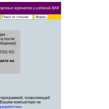
научных журналов и изданий ВАК
ции
та после
общение)
010; N2:
мите на
й программой, позволяющей
а Вашем компьютере не
-разработчика