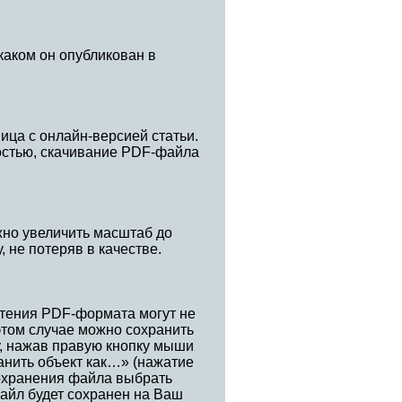
каком он опубликован в
ица с онлайн-версией статьи.
остью, скачивание PDF-файла
жно увеличить масштаб до
, не потеряв в качестве.
тения PDF-формата могут не
этом случае можно сохранить
у, нажав правую кнопку мыши
анить объект как…» (нажатие
сохранения файла выбрать
айл будет сохранен на Ваш