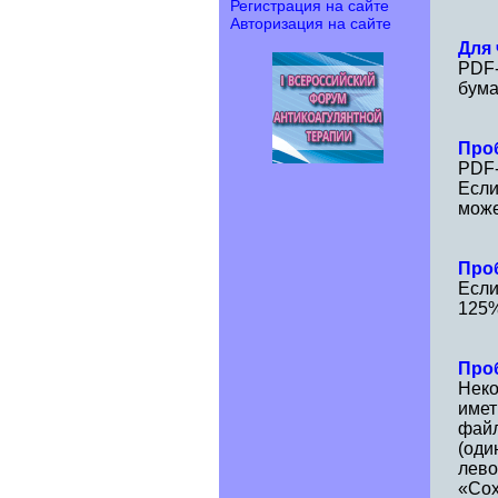
Регистрация на сайте
Авторизация на сайте
Для
PDF-
бума
Про
PDF-
Если
може
Про
Если
125%
Про
Неко
имет
файл
(оди
лево
«Сох