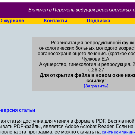
Включен в Перечень ведущих рецензируемых 
О журнале
Контакты
Подписка
Реабилитация репродуктивной функ
онкологических больных молодого возрас
органосохраняющего лечения. (краткое со
Чулкова Е.А.
Акушерство, гинекология и репродукция. 2
c.26-27
Для открытия файла в новом окне наж
ссылку:
[Загрузить]
версия статьи
ая статья доступна для чтения в формате PDF. Бесплатно
ывать PDF-файлы, является Adobe Acrobat Reader. Если н
новлена эта программа, ее можно скачать на
сайте компании