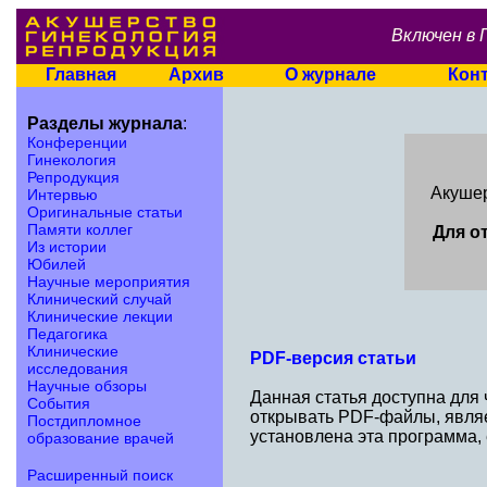
Включен в 
Главная
Архив
О журнале
Кон
Разделы журнала
:
Конференции
Гинекология
Репродукция
Акушер
Интервью
Оригинальные статьи
Памяти коллег
Для о
Из истории
Юбилей
Научные мероприятия
Клинический случай
Клинические лекции
Педагогика
Клинические
PDF-версия статьи
исследования
Научные обзоры
Данная статья доступна для
События
открывать PDF-файлы, являе
Постдипломное
установлена эта программа,
образование врачей
Расширенный поиск