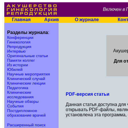
Включен в 
Главная
Архив
О журнале
Кон
Разделы журнала
:
Конференции
Гинекология
Репродукция
Акушер
Интервью
Оригинальные статьи
Памяти коллег
Для о
Из истории
Юбилей
Научные мероприятия
Клинический случай
Клинические лекции
Педагогика
Клинические
PDF-версия статьи
исследования
Научные обзоры
Данная статья доступна для
События
открывать PDF-файлы, являе
Постдипломное
установлена эта программа,
образование врачей
Расширенный поиск