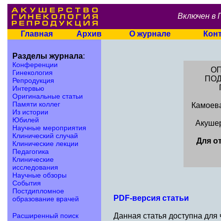
Включен в 
Главная
Архив
О журнале
Кон
Разделы журнала
:
Конференции
О
Гинекология
ПОД
Репродукция
Интервью
Оригинальные статьи
Памяти коллег
Камоева
Из истории
Юбилей
Акушер
Научные мероприятия
Клинический случай
Для о
Клинические лекции
Педагогика
Клинические
исследования
Научные обзоры
События
Постдипломное
PDF-версия статьи
образование врачей
Расширенный поиск
Данная статья доступна для