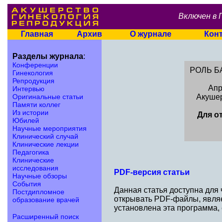
Включен в 
Главная
Архив
О журнале
Кон
Разделы журнала
:
Конференции
РОЛЬ Б
Гинекология
Репродукция
Апр
Интервью
Оригинальные статьи
Акушер
Памяти коллег
Из истории
Для о
Юбилей
Научные мероприятия
Клинический случай
Клинические лекции
Педагогика
Клинические
исследования
PDF-версия статьи
Научные обзоры
События
Данная статья доступна для
Постдипломное
открывать PDF-файлы, являе
образование врачей
установлена эта программа,
Расширенный поиск