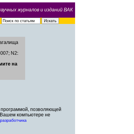
научных журналов и изданий ВАК
лагалища
007; N2:
мите на
й программой, позволяющей
а Вашем компьютере не
-разработчика