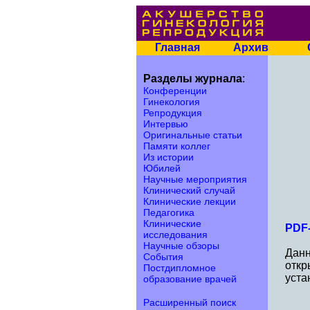
Главная
Архив
Разделы журнала
:
Конференции
Гинекология
Репродукция
Интервью
Оригинальные статьи
Памяти коллег
Из истории
Юбилей
Научные мероприятия
Клинический случай
Клинические лекции
Педагогика
Клинические
PDF-
исследования
Научные обзоры
Данн
События
откр
Постдипломное
уста
образование врачей
Расширенный поиск