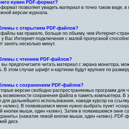
 чего нужен PDF-формат?
формат позволяет увидеть материал в точно таком виде, в 
жной версии журнала.
блемы с открытием PDF-файлов?
файлы как правило, больше по объему, чем Интернет-стран
 у Вас Интернет-подключение с малой пропускной способн
т занять несколько минут.
блемы с чтением PDF-файлов?
 вы предпочитаете читать материал с экрана монитора, мо
. В этом случае шрифт и картинки будут крупнее по размеру
блемы с сохранением PDF-файлов?
торые версии свободно распространяемых программ для ч
ь возможности сохранения файла в память компьютера. В 
 для дальнейшего использования, наведя курсор на ссылк
н «клик»). В появившемся меню нужно выбрать пункт «сохр
й кнопки мыши, один «клик»). Затем в появившемся окне 
ранить» (нажатие левой кнопки мыши, один «клик»). PDF-ф
кий диск.