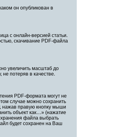
каком он опубликован в
ица с онлайн-версией статьи.
остью, скачивание PDF-файла
жно увеличить масштаб до
, не потеряв в качестве.
тения PDF-формата могут не
этом случае можно сохранить
у, нажав правую кнопку мыши
анить объект как…» (нажатие
сохранения файла выбрать
айл будет сохранен на Ваш