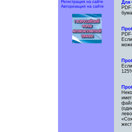
Регистрация на сайте
Для
Авторизация на сайте
PDF-
бума
Про
PDF-
Если
може
Про
Если
125%
Про
Неко
имет
файл
(оди
лево
«Сох
жест