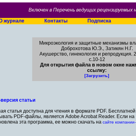
Включен в Перечень ведущих рецензируемых 
О журнале
Контакты
Подписка
Микроэкология и защитные механизмы в
Доброхотова Ю.Э., Затикян Н.Г.
Акушерство, гинекология и репродукция. 2
c.10-12
Для открытия файла в новом окне наж
ссылку:
[Загрузить]
версия статьи
ая статья доступна для чтения в формате PDF. Бесплатно
ывать PDF-файлы, является Adobe Acrobat Reader. Если н
новлена эта программа, ее можно скачать на
сайте компании