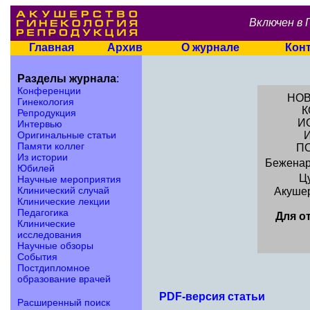
Включен в 
Главная
Архив
О журнале
Кон
Разделы журнала
:
Конференции
НОВ
Гинекология
К
Репродукция
И
Интервью
Оригинальные статьи
Памяти коллег
П
Из истории
Беженар
Юбилей
Цу
Научные мероприятия
Клинический случай
Акушер
Клинические лекции
Педагогика
Для о
Клинические
исследования
Научные обзоры
События
Постдипломное
образование врачей
PDF-версия статьи
Расширенный поиск