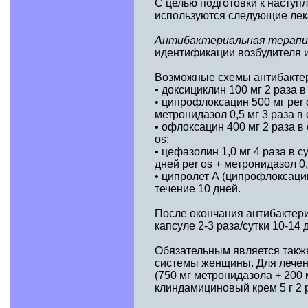
С целью подготовки к насту
используются следующие лек
Антибактериальная терапи
идентификации возбудителя и
Возможные схемы антибактер
• доксициклин 100 мг 2 раза в
• ципрофлоксацин 500 мг per o
метронидазол 0,5 мг 3 раза в 
• офлоксацин 400 мг 2 раза в 
os;
• цефазолин 1,0 мг 4 раза в с
дней per os + метронидазол 0,5
• ципролет А (ципрофлоксацин 
течение 10 дней.
После окончания антибактер
капсуле 2-3 раза/сутки 10-14 
Обязательным является такж
системы женщины. Для лечен
(750 мг метронидазола + 200 
клиндамициновый крем 5 г 2 р