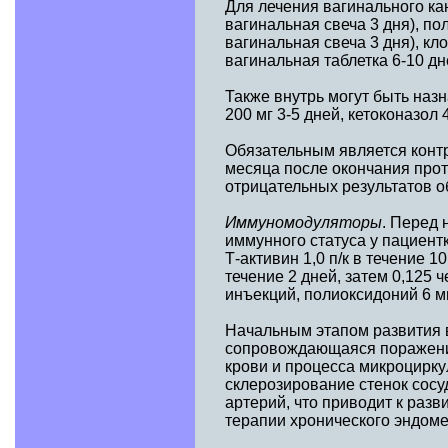
Для лечения вагинального ка
вагинальная свеча 3 дня), по
вагинальная свеча 3 дня), кл
вагинальная таблетка 6-10 дне
Также внутрь могут быть назн
200 мг 3-5 дней, кетоконазол 
Обязательным является контр
месяца после окончания про
отрицательных результатов 
Иммуномодуляторы
. Перед
иммунного статуса у пациен
Т-активин 1,0 п/к в течение 10
течение 2 дней, затем 0,125 ч
инъекций, полиоксидоний 6 мг
Начальным этапом развития 
сопровождающаяся поражение
крови и процесса микроцирку
склерозирование стенок сосу
артерий, что приводит к разв
терапии хронического эндом