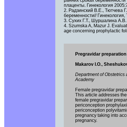
ранних сроках беременности
плаценты. Гинекология 2005;7
2. Радзинский В.Е., Тютчева
беременности// Гинекология, 
3. Сухих Г.Т., Шуршалина А.В.
4. Szumska A, Mazur J. Evaluati
age concerning prophylactic fo
Pregravidar preparation
Makarov I.O., Sheshukov
Department of Obstetric
Academy
Female pregravidar prepa
This article addresses the
female pregravidar prepar
periconception prophylaxi
periconception polyvitami
pregnancy taking into acco
pregnancy.