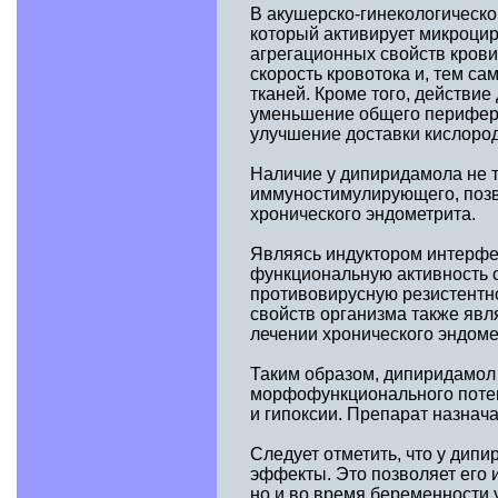
В акушерско-гинекологическо
который активирует микроци
агрегационных свойств крови
скорость кровотока и, тем с
тканей. Кроме того, действи
уменьшение общего перифери
улучшение доставки кислород
Наличие у дипиридамола не т
иммуностимулирующего, позв
хронического эндометрита.
Являясь индуктором интерфе
функциональную активность
противовирусную резистентн
свойств организма также явл
лечении хронического эндоме
Таким образом, дипиридамол 
морфофункционального потен
и гипоксии. Препарат назначае
Следует отметить, что у дип
эффекты. Это позволяет его 
но и во время беременности