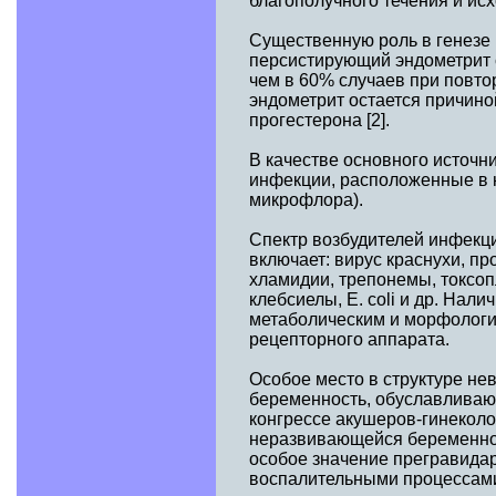
благополучного течения и и
Существенную роль в генезе
персистирующий эндометрит с
чем в 60% случаев при повт
эндометрит остается причино
прогестерона [2].
В качестве основного источн
инфекции, расположенные в 
микрофлора).
Спектр возбудителей инфекци
включает: вирус краснухи, пр
хламидии, трепонемы, токcоп
клебсиелы, E. сoli и др. Нал
метаболическим и морфологи
рецепторного аппарата.
Особое место в структуре н
беременность, обуславливаю
конгрессе акушеров-гинеколог
неразвивающейся беременност
особое значение прегравидар
воспалительными процессам