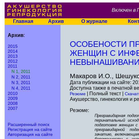
Включен в 
Главная
Архив
О журнале
Кон
Архив
:
ОСОБЕНОСТИ ПР
2015
2014
ЖЕНЩИН С ИНФ
2013
НЕВЫНАШИВАНИ
2012
2011
N 1, 2011
Макаров И.О., Шешуко
N 2, 2011
Дата публикации на сайте: 20
N 3, 2011
Доступна также в печатной в
N 4, 2011
2010
| Полный текст |
Резюме
Скачат
2009
Акушерство, гинекология и ре
2008
2007
Резюме:
Прегравидарная подг
перинатальный исход
Расширенный поиск
подготовке женщин с
Регистрация на сайте
прегравидарной под
Авторизация на сайте
зачатию, включающая
беременности с уче