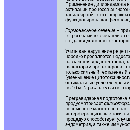
Применение дипиридамола в до
активации процесса ангиоге
капиллярной сети с широким 
функционирования фетоплаце
Гормональное лечение
– при
эстрогенами в сочетании с г
создания должной секреторн
Учитывая нарушение рецептив
нередко проявляется недост
назначения дидрогестрона, к
рецепторам прогестерона, в 
только сильный гестагенный
(уменьшение цитотоксичности
оптимальные условия для им
по 10 мг 2 раза в сутки во в
Прегравидарная подготовка 
предусматривает
физиотера
переменное магнитное поле н
интерференционные токи, ни
процедур способствует улучш
эндометрия, а также иммуно