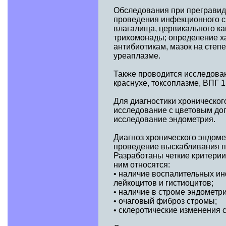
Обследования при прегравида
проведения инфекционного ск
влагалища, цервикального кан
трихомонады; определение х
антибиотикам, мазок на степе
уреаплазме.
Также проводится исследован
краснухе, токсоплазме, ВПГ 1
Для диагностики хроническог
исследование с цветовым доп
исследование эндометрия.
Диагноз хронического эндом
проведение выскабливания по
Разработаны четкие критерии
ним относятся:
• наличие воспалительных и
лейкоцитов и гистиоцитов;
• наличие в строме эндометр
• очаговый фиброз стромы;
• склеротические изменения 