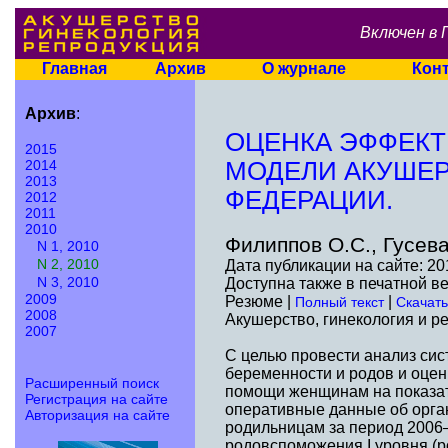
Включен в 
Главная
Архив
О журнале
Кон
Архив
:
ОЦЕНКА ЭФФЕК
2015
2014
МОДЕЛИ АКУШЕ
2013
ФЕДЕРАЦИИ.
2012
2011
2010
Филиппов О.С., Гусева
N 1, 2010
N 2, 2010
Дата публикации на сайте: 20
N 3, 2010
Доступна также в печатной в
2009
Резюме |
|
Полный текст
Скачать
2008
Акушерство, гинекология и ре
2007
С целью провести анализ си
беременности и родов и оце
Расширенный поиск
помощи женщинам на показат
Регистрация на сайте
оперативные данные об орг
Авторизация на сайте
родильницам за период 2006–
родовспоможения I уровня (р