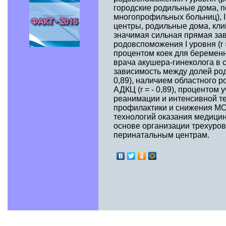
городские родильные дома, 
многопрофильных больниц), I
центры, родильные дома, кл
значимая сильная прямая за
родовспоможения I уровня (r =
процентом коек для беремен
врача акушера-гинеколога в с
зависимость между долей родо
0,89), наличием областного ро
АДКЦ (r = - 0,89), проценто
реанимации и интенсивной тер
профилактики и снижения М
технологий оказания медици
основе организации трехуро
перинатальным центрам.