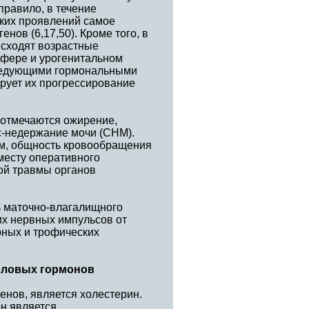
правило, в течение
ских проявлений самое
нов (6,17,50). Кроме того, в
исходят возрастные
сфере и урогенитальном
оследующими гормональными
рует их прогрессирование
 отмечаются ожирение,
с-недержание мочи (СНМ).
ем, общность кровообращения
 месту оперативного
ой травмы органов
ь маточно-влагалищного
их нервных импульсов от
рных и трофических
оловых гормонов
енов, является холестерин.
он является