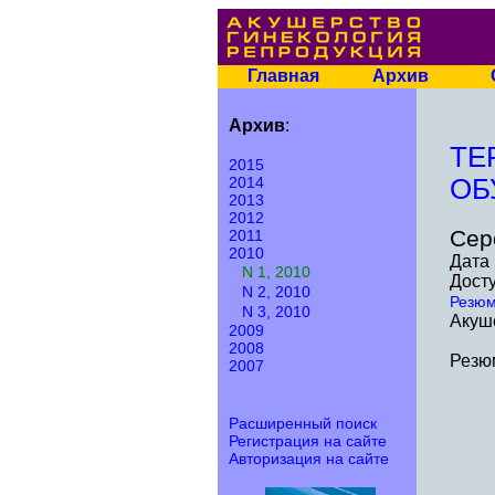
Главная
Архив
Архив
:
ТЕ
2015
2014
ОБ
2013
2012
Сер
2011
2010
Дата 
N 1, 2010
Досту
N 2, 2010
Резю
N 3, 2010
Акуше
2009
2008
Резю
2007
Расширенный поиск
Регистрация на сайте
Авторизация на сайте