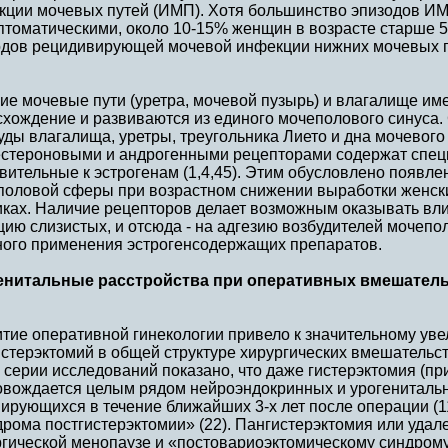
кции мочевых путей (ИМП). Хотя большинство эпизодов ИМ
томатическими, около 10-15% женщин в возрасте старше 5
одов рецидивирующей мочевой инфекции нижних мочевых пу
ие мочевые пути (уретра, мочевой пузырь) и влагалище и
схождение и развиваются из единого мочеполового синуса
уды влагалища, уретры, треугольника Лието и дна мочевого
естероновыми и андрогенными рецепторами содержат спец
вительные к эстрогенам (1,4,45). Этим обусловлено появле
половой сферы при возрастном снижении выработки женск
иках. Наличие рецепторов делает возможным оказывать вли
ию слизистых, и отсюда - на адгезию возбудителей мочеп
ного применения эстрогенсодержащих препаратов.
енитальные расстройства при оперативных вмешатель
тие оперативной гинекологии привело к значительному ув
стерэктомий в общей структуре хирургических вмешательст
В серии исследований показано, что даже гистерэктомия (п
овождается целым рядом нейроэндокринных и урогенитальн
рующихся в течение ближайших 3-х лет после операции (1
рома постгистерэктомии» (22). Пангистерэктомия или удал
гической менопаузе и «постовариоэктомическому синдрому»