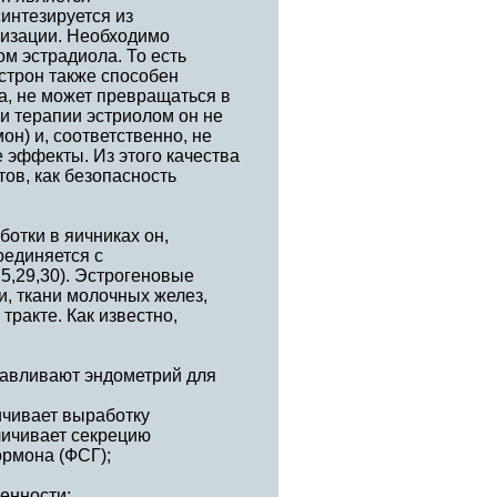
интезируется из
тизации. Необходимо
ом эстрадиола. То есть
эстрон также способен
на, не может превращаться в
ри терапии эстриолом он не
он) и, соответственно, не
 эффекты. Из этого качества
ов, как безопасность
отки в яичниках он,
оединяется с
5,29,30). Эстрогеновые
, ткани молочных желез,
тракте. Как известно,
тавливают эндометрий для
ичивает выработку
личивает секрецию
рмона (ФСГ);
енности;