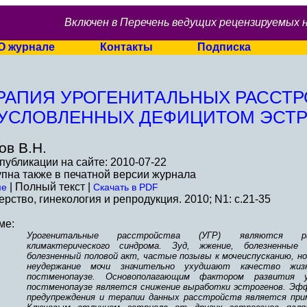
Включен в Перечень ведущих рецензируемых 
О журнале
Контакты
Подписка
РАПИЯ УРОГЕНИТАЛЬНЫХ РАССТР
УСЛОВЛЕННЫХ ДЕФИЦИТОМ ЭСТР
ов В.Н.
публикации на сайте: 2010-07-22
пна также в печатной версии журнала
| Полный текст |
ме
Скачать в PDF
рство, гинекология и репродукция. 2010; N1: c.21-35
ме:
Урогенитальные расстройства (УГР) являются рас
климактерического синдрома. Зуд, жжение, болезненные
болезненный половой акт, частые позывы к мочеиспусканию, но
неудержание мочи значительно ухудшают качество жи
постменопаузе. Основополагающим фактором развития 
постменопаузе является снижение выработки эстрогенов. Э
предупреждения и терапии данных расстройств является пр