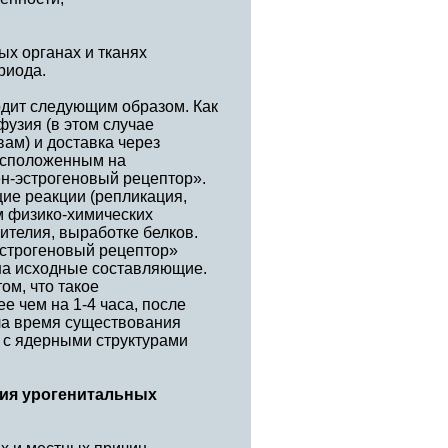
ых органах и тканях
риода.
одит следующим образом. Как
фузия (в этом случае
ам) и доставка через
расположенным на
ен-эстрогеновый рецептор».
щие реакции (репликация,
ям физико-химических
пителия, выработке белков.
эстрогеновый рецептор»
 на исходные составляющие.
ом, что такое
 чем на 1-4 часа, после
ола время существования
 с ядерными структурами
тия урогенитальных