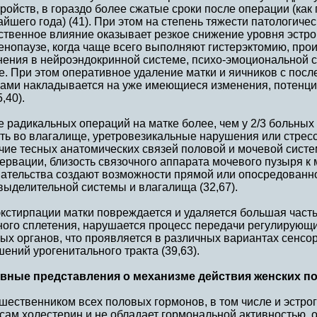
ройств, в гораздо более сжатые сроки после операции (как 
йшего года) (41). При этом на степень тяжести патологиче
твенное влияние оказывает резкое снижение уровня эстроге
енопаузе, когда чаще всего выполняют гистерэктомию, про
нения в нейроэндокринной системе, психо-эмоциональной 
те. При этом оперативное удаление матки и яичников с п
гами накладывается на уже имеющиеся изменения, потенци
5,40).
 радикальных операций на матке более, чем у 2/3 больных
сть во влагалище, уретровезикальные нарушения или стрес
чие тесных анатомических связей половой и мочевой сист
ервации, близость связочного аппарата мочевого пузыря к
ательства создают возможности прямой или опосредованн
ыделительной системы и влагалища (32,67).
экстирпации матки повреждается и удаляется большая част
ного сплетения, нарушается процесс передачи регулирующ
ых органов, что проявляется в различных вариантах сенсо
ений урогенитального тракта (39,63).
вные представления о механизме действия женских п
ественником всех половых гормонов, в том числе и эстрог
сам холестерин и не обладает гормональной активностью, 