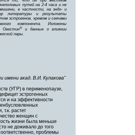
яется то, что он при местном
чеполовых путей на 2-4 часа и не
мишени, в частности, на эндо- и
зор литературы и результаты
том эстрогенов, кремом и свечами
ного компонента. Изложены
®
а Овестин
и данные о влиянии
жеской пары.
 имени акад. В.И. Кулакова"
ств (УГР) в перименопаузе,
 дефицит эстрогенных
тся и на эффективности
огенбусловленных
т.к. растет
ичество женщин с
ность жизни была меньше
то не доживало до того
Соответственно, проблемы