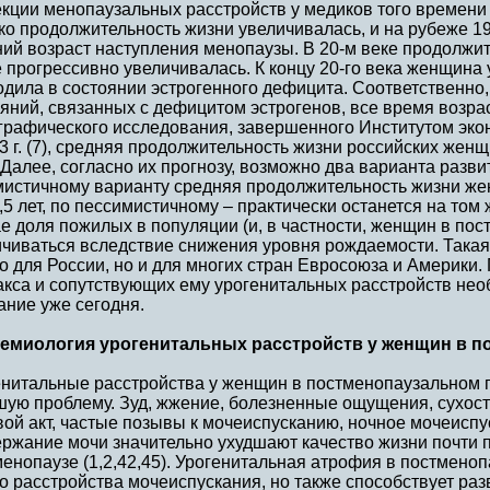
кции менопаузальных расстройств у медиков того времени
ко продолжительность жизни увеличивалась, и на рубеже 1
ний возраст наступления менопаузы. В 20-м веке продолжи
 прогрессивно увеличивалась. К концу 20-го века женщина 
дила в состоянии эстрогенного дефицита. Соответственно,
яний, связанных с дефицитом эстрогенов, все время возра
графического исследования, завершенного Институтом эко
3 г. (7), средняя продолжительность жизни российских женщи
 Далее, согласно их прогнозу, возможно два варианта разви
мистичному варианту средняя продолжительность жизни жен
,5 лет, по пессимистичному – практически останется на том
е доля пожилых в популяции (и, в частности, женщин в пос
ичиваться вследствие снижения уровня рождаемости. Такая
о для России, но и для многих стран Евросоюза и Америки
акса и сопутствующих ему урогенитальных расстройств нео
ание уже сегодня.
емиология урогенитальных расстройств у женщин в п
енитальные расстройства у женщин в постменопаузальном 
шую проблему. Зуд, жжение, болезненные ощущения, сухос
ой акт, частые позывы к мочеиспусканию, ночное мочеиспу
ержание мочи значительно ухудшают качество жизни почти
енопаузе (1,2,42,45). Урогенитальная атрофия в постмено
о расстройства мочеиспускания, но также способствует ра