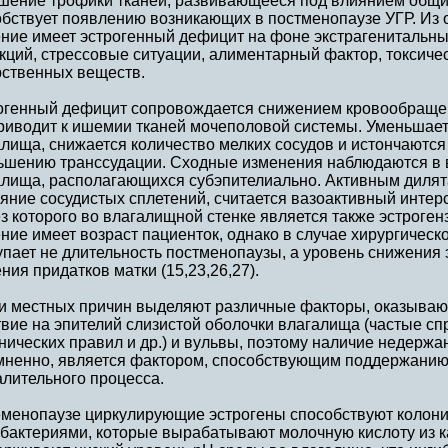
шение трофики тканей, развивающееся под влиянием общих
обствует появлению возникающих в постменопаузе УГР. Из
ение имеет эстрогенный дефицит на фоне экстрагенитальны
кций, стрессовые ситуации, алиментарный фактор, токсиче
рственных веществ.
огенный дефицит сопровождается снижением кровообращени
приводит к ишемии тканей мочеполовой системы. Уменьшает
лища, снижается количество мелких сосудов и истончаются и
ьшению транссудации. Сходные изменения наблюдаются в в
алища, располагающихся субэпителиально. Активным диля
яние сосудистых сплетений, считается вазоактивный инте
з которого во влагалищной стенке является также эстроге
ние имеет возраст пациенток, однако в случае хирургичес
пает не длительность постменопаузы, а уровень снижения 
ния придатков матки (15,23,26,27).
и местных причин выделяют различные факторы, оказыв
твие на эпителий слизистой оболочки влагалища (частые с
нических правил и др.) и вульвы, поэтому наличие недержа
мненно, является фактором, способствующим поддержанию
лительного процесса.
еменопаузе циркулирующие эстрогены способствуют колон
бактериями, которые вырабатывают молочную кислоту из ка