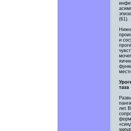
инфе
асимп
эпиз
(61).
Нижн
прои
и сос
прог
чувст
моче
яичн
функц
мест
Урог
таза
Разви
панги
лет. 
сопр
форми
«синд
хирур