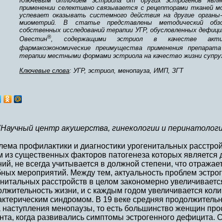
Ключевым отличием эстриола от других эстрогенов явл
применении селективно связывается с рецепторами тканей мо
успевает оказывать системного действия на другие органы-
миометрий. В статье представлены методический об
собственных исследований терапии УГР, обусловленных дефици
®
Овестин
, содержащими эстриол в качестве актив
фармакоэкономические преимущества применения препарат
терапии местными формами эстриола на качество жизни супру
Ключевые слова
: УГР, эстриол, менопауза, ИМП, ЗГТ
"Научный центр акушерства, гинекологии и перинатологии
ема профилактики и диагностики урогенитальных расстрой
м из существенных факторов патогенеза которых является
ий, не всегда учитывается в должной степени, что отражае
бных мероприятий. Между тем, актуальность проблем эстр
нитальных расстройств в целом закономерно увеличивается, 
лжительность жизни, и с каждым годом увеличивается кол
актерическим синдромом. В 19 веке средняя продолжитель
 наступления менопаузы, то есть большинство женщин прос
нта, когда развивались симптомы эстрогенного дефицита. 