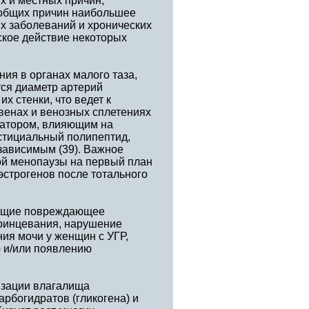
 и местных причин,
 общих причин наибольшее
х заболеваний и хронических
ское действие некоторых
я в органах малого таза,
ся диаметр артерий
х стенки, что ведет к
енах и венозных сплетениях
татором, влияющим на
рстициальный полипептид,
нзависимым (39). Важное
кой менопаузы на первый план
эстрогенов после тотального
ающие повреждающее
принцевания, нарушение
ния мочи у женщин с УГР,
 и/или появлению
изации влагалища
рбогидратов (гликогена) и