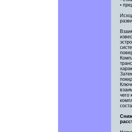
• пре
Исход
разв
Взаи
извес
эстро
систе
повер
Компл
транс
харак
Затем
покид
Ключе
взаим
чего 
комп
соста
Сниж
расс