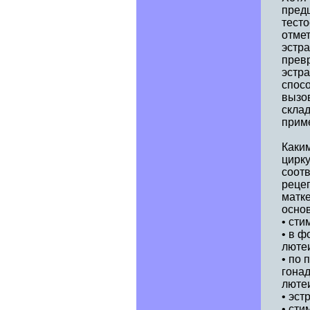
пред
тесто
отмет
эстра
превр
эстра
спосо
вызов
скла
приме
Каким
цирку
соотв
рецеп
матке
осно
• ст
• в 
люте
• по 
гонад
люте
• эст
• сти