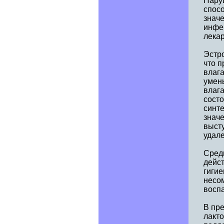
Нару
спос
знач
инфе
лека
Эстр
что 
влага
умен
влаг
состо
синте
значе
высту
удале
Сред
дейс
гигие
несо
воспа
В пр
лакто