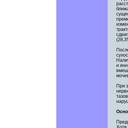
расст
ближа
сущес
прем
изме
трак
сдви
(28,3
После
сухо
Нали
и инн
вмеш
мочев
При 
нерв
тазов
наруш
Осно
Предш
Хотя 