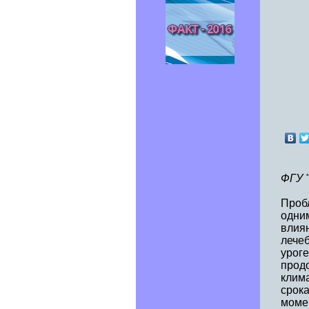
ФГУ 
Пробл
одни
влиян
лече
уроге
продо
клим
срока
моме