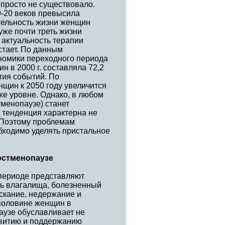
 просто не существовало.
9-20 веков превысила
тельность жизни женщин
уже почти треть жизни
 актуальность терапии
стает. По данным
номики переходного периода
н в 2000 г. составляла 72,2
тия событий. По
щин к 2050 году увеличится
 же уровне. Однако, в любом
тменопаузе) станет
 тенденция характерна не
. Поэтому проблемам
бходимо уделять пристальное
остменопаузе
периоде представляют
ть влагалища, болезненный
скание, недержание и
 половине женщин в
паузе обуславливает не
звитию и поддержанию