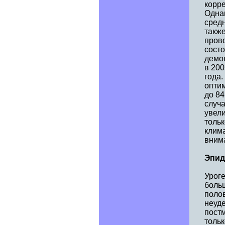
корре
Одна
сред
также
прово
состо
демо
в 200
года.
опти
до 84
случа
увел
тольк
клим
вним
Эпид
Урог
боль
полов
неуд
постм
тольк