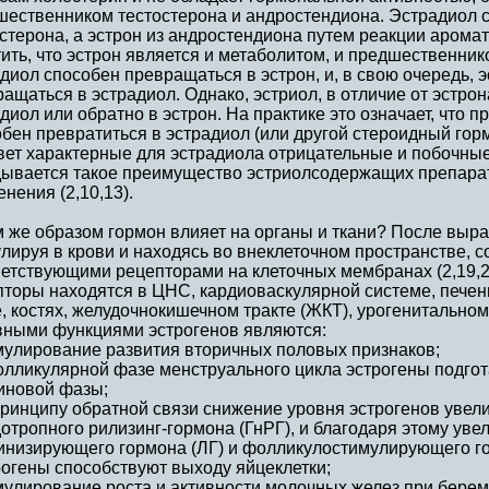
шественником тестостерона и андростендиона. Эстрадиол с
стерона, а эстрон из андростендиона путем реакции арома
ить, что эстрон является и метаболитом, и предшественник
диол способен превращаться в эстрон, и, в свою очередь, 
ащаться в эстрадиол. Однако, эстриол, в отличие от эстро
диол или обратно в эстрон. На практике это означает, что п
бен превратиться в эстрадиол (или другой стероидный горм
ет характерные для эстрадиола отрицательные и побочные
дывается такое преимущество эстриолсодержащих препарат
нения (2,10,13).
 же образом гормон влияет на органы и ткани? После выраб
лируя в крови и находясь во внеклеточном пространстве, с
етствующими рецепторами на клеточных мембранах (2,19,2
торы находятся в ЦНС, кардиоваскулярной системе, печени
, костях, желудочнокишечном тракте (ЖКТ), урогенитальном 
вными функциями эстрогенов являются:
имулирование развития вторичных половых признаков;
фолликулярной фазе менструального цикла эстрогены подго
иновой фазы;
принципу обратной связи снижение уровня эстрогенов увел
отропного рилизинг-гормона (ГнРГ), и благодаря этому уве
инизирующего гормона (ЛГ) и фолликулостимулирующего го
рогены способствуют выходу яйцеклетки;
мулирование роста и активности молочных желез при берем