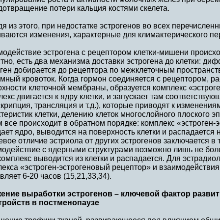
дотвращение потери кальция костями скелета.
я из этого, при недостатке эстрогенов во всех перечисленн
иваются изменения, характерные для климактерического пе
модействие эстрогена с рецептором клетки-мишени происх
тно, есть два механизма доставки эстрогена до клетки: диф
ген добирается до рецептора по межклеточным пространств
мный кровоток. Когда гормон соединяется с рецептором, 
хности клеточной мембраны, образуется комплекс «эстрог
екс двигается к ядру клетки, и запускает там соответствую
крипция, трансляция и т.д.), которые приводят к изменени
теристик клетки, делению клеток многослойного плоского э
 все происходит в обратном порядке: комплекс «эстроген-
ает ядро, выводится на поверхность клетки и распадается
вое отличие эстриола от других эстрогенов заключается в т
одействие с ядерными структурами возможно лишь не более
комплекс выводится из клетки и распадается. Для эстради
лекса «эстроген-эстрогеновый рецептор» и взаимодействия
вляет 6-20 часов (15,21,33,34).
ение выработки эстрогенов – ключевой фактор разви
тройств в постменопаузе