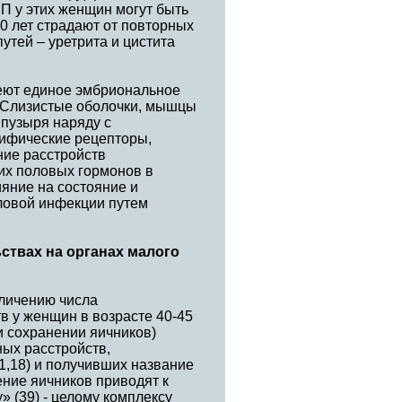
П у этих женщин могут быть
0 лет страдают от повторных
тей – уретрита и цистита
меют единое эмбриональное
. Слизистые оболочки, мышцы
 пузыря наряду с
ифические рецепторы,
ние расстройств
их половых гормонов в
яние на состояние и
оловой инфекции путем
ствах на органах малого
еличению числа
в у женщин в возрасте 40-45
ри сохранении яичников)
ых расстройств,
1,18) и получивших название
ение яичников приводят к
 (39) - целому комплексу