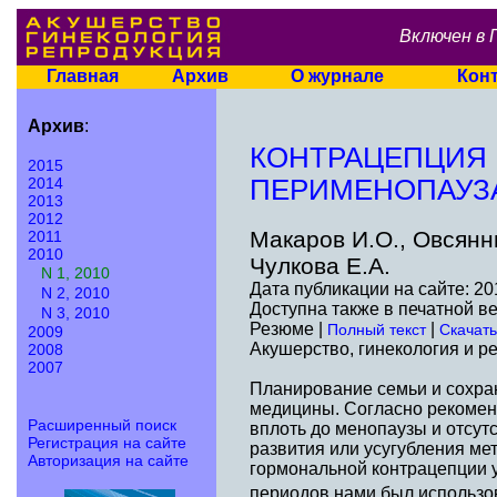
Включен в 
Главная
Архив
О журнале
Кон
Архив
:
КОНТРАЦЕПЦИЯ 
2015
2014
ПЕРИМЕНОПАУЗ
2013
2012
Макаров И.О., Овсянни
2011
2010
Чулкова Е.А.
N 1, 2010
Дата публикации на сайте: 20
N 2, 2010
Доступна также в печатной в
N 3, 2010
Резюме |
|
Полный текст
Скачать
2009
Акушерство, гинекология и ре
2008
2007
Планирование семьи и сохра
медицины. Согласно рекомен
Расширенный поиск
вплоть до менопаузы и отсутс
Регистрация на сайте
развития или усугубления ме
Авторизация на сайте
гормональной контрацепции 
периодов нами был использо