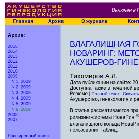
Включен в 
Главная
Архив
О журнале
Кон
Архив
:
ВЛАГАЛИЩНАЯ 
2015
2014
НОВАРИНГ: МЕТ
2013
АКУШЕРОВ-ГИНЕ
2012
2011
2010
Тихомиров А.Л.
2009
N 1, 2009
Дата публикации на сайте: 20
N 2, 2009
Доступна также в печатной в
N 3, 2009
Резюме |
|
Полный текст
Скачать
N 4, 2009
Акушерство, гинекология и ре
N 5, 2009
N 6, 2009
В статье рассмативаются пр
2008
рилизинг-системы НоваРинг
2007
влагалищного кольца НоваРи
пользования таблиц.
Расширенный поиск