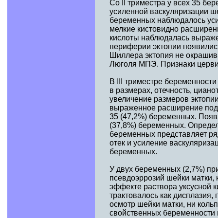
Со II триместра у всех 35 бе
усиленной васкуляризации ше
беременных наблюдалось уси
мелкие кистовидно расширен
кислоты наблюдалась выраже
периферии эктопии появилис
Шиллера эктопия не окрашив
Люголя МПЭ. Признаки цервиц
В III триместре беременност
в размерах, отечность, циан
увеличение размеров эктопии
выраженное расширение подэ
35 (47,2%) беременных. Появ
(37,8%) беременных. Определ
беременных представляет ря
отек и усиление васкуляриз
беременных.
У двух беременных (2,7%) пр
псевдоэррозий шейки матки,
эффекте раствора уксусной к
трактовалось как дисплазия, 
осмотр шейки матки, ни коль
свойственных беременности 