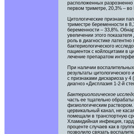
расположенных разрозненно и
первом триметре, 20,3% – во II
Цитологические признаки па
триместре беременности в 8,1%
беременности – 33,8%. Обна
увеличении этого показателя
роль в диагностике латентно
бактериологического исследо
пациенток с койлоцитами в ц
лечение препаратом интерфе
При наличии воспалительных
результаты цитологического 
с признаками дискариоза у 4
диагноз «Дисплазия 1-2-й сте
Бактериологическое исслед
часть ее тщательно обрабат
физиологическим раствором.
цервикальный канал, не каса
помещали в транспортную ср
Хламидийная инфекция, гард
проценте случаев как в групп
позволило связать воспалит