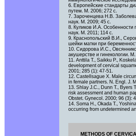
6. Европейские стандарты д
путем. М. 2006; 272 с.
7. Зароченцева Н.В. Заболева
наук. М. 2009; 45 с.
8. Куликов И.А. Особенности 
наук. М. 2011; 114 с.
9. Краснопольский В.И., Серо
шейки матки при беременности
10. Сидорова И.С., Овсянник
акушерстве и гинекологии. М. 
11. Anttila Т., Saikku P., Koske
development of cervical squamo
2001; 285 (1): 47-51.
12. Castellsague X. Male circum
in female partners. N. Engl. J.
13. Shlay J.C., Dunn T., Byers T.
risk assessment and human pap
Obstet. Gynecol. 2000; 96 (3): 
14. Soma H., Okada T., Yoshinari 
occurring from undetermined an
METHODS OF CERVICA