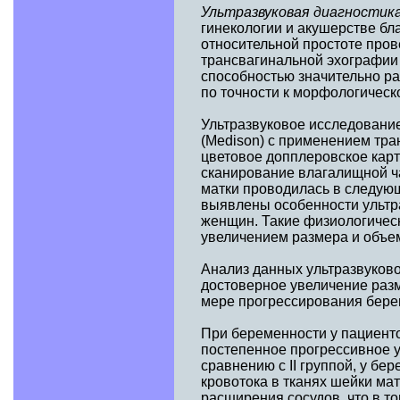
Ультразвуковая диагностик
гинекологии и акушерстве бл
относительной простоте пров
трансвагинальной эхографии
способностью значительно р
по точности к морфологическ
Ультразвуковое исследовани
(Medison) с применением тра
цветовое допплеровское кар
сканирование влагалищной ч
матки проводилась в следующи
выявлены особенности ультр
женщин. Такие физиологичес
увеличением размера и объе
Анализ данных ультразвуково
достоверное увеличение разм
мере прогрессирования береме
При беременности у пациенто
постепенное прогрессивное 
сравнению с II группой, у б
кровотока в тканях шейки мат
расширения сосудов, что в т