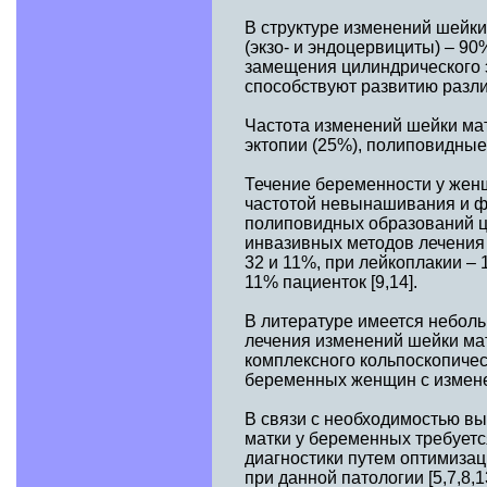
В структуре изменений шейк
(экзо- и эндоцервициты) – 
замещения цилиндрического э
способствуют развитию различ
Частота изменений шейки мат
эктопии (25%), полиповидные 
Течение беременности у жен
частотой невынашивания и ф
полиповидных образований це
инвазивных методов лечения 
32 и 11%, при лейкоплакии –
11% пациенток [9,14].
В литературе имеется неболь
лечения изменений шейки ма
комплексного кольпоскопичес
беременных женщин с изменен
В связи с необходимостью в
матки у беременных требует
диагностики путем оптимизац
при данной патологии [5,7,8,1