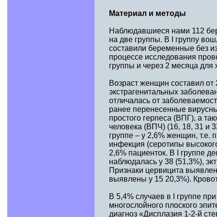
Материал и методы
Наблюдавшиеся нами 112 бе
на две группы. В I группу во
составили беременные без из
процессе исследования пров
группы и через 2 месяца для 
Возраст женщин составил от 2
экстрагенитальных заболеван
отличалась от заболеваемос
ранее перенесенные вирусны
простого герпеса (ВПГ), а т
человека (ВПЧ) (16, 18, 31 и 
группе – у 2,6% женщин, т.е
инфекция (серотипы высокого р
2,6% пациенток. В I группе 
наблюдалась у 38 (51,3%), экт
Признаки цервицита выявлены
выявлены у 15 20,3%). Крово
В 5,4% случаев в I группе п
многослойного плоского эпит
диагноз «Дисплазия 1-2-й ст