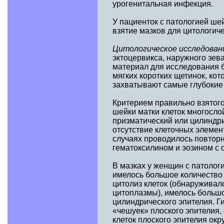
урогенитальная инфекция.
У пациенток с патологией ше
взятие мазков для цитологич
Цитологическое исследован
эктоцервикса, наружного зева
материал для исследования б
мягких коротких щетинок, ко
захватывают самые глубокие 
Критерием правильно взятого
шейки матки клеток многослой
призматический или цилиндр
отсутствие клеточных элемен
случаях проводилось повтор
гематоксилином и эозином с 
В мазках у женщин с патолог
имелось большое количество
цитолиз клеток (обнаруживал
цитоплазмы), имелось большо
цилиндрического эпителия. 
«чешуек» плоского эпителия,
клеток плоского эпителия ок