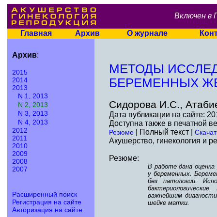
Включен в 
Главная
Архив
О журнале
Кон
Архив
:
МЕТОДЫ ИССЛЕД
2015
2014
БЕРЕМЕННЫХ Ж
2013
N 1, 2013
Сидорова И.С., Атаби
N 2, 2013
N 3, 2013
Дата публикации на сайте: 20
N 4, 2013
Доступна также в печатной в
2012
| Полный текст |
Резюме
Скачат
2011
Акушерство, гинекология и ре
2010
2009
Резюме:
2008
В работе дана оценка
2007
у беременных. Береме
без патологии. Исп
бактериологические.
Расширенный поиск
важнейшим диагности
Регистрация на сайте
шейке матки.
Авторизация на сайте