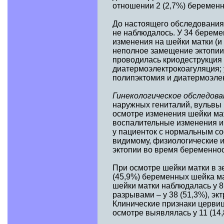
отношении 2 (2,7%) беремен
До настоящего обследования,
не наблюдалось. У 34 берем
изменения на шейки матки (
неполное замещение эктопии 
проводилась криодеструкция 
диатермоэлектрокоагуляция; 
полипэктомия и диатермоэлек
Гинекологическое обследова
наружных гениталий, вульвы 
осмотре изменения шейки ма
воспалительные изменения и 
у пациенток с нормальным сос
видимому, физиологические и
эктопии во время беременнос
При осмотре шейки матки в зе
(45,9%) беременных шейка м
шейки матки наблюдалась у 
разрывами – у 38 (51,3%), экт
Клинические признаки цервиц
осмотре выявлялась у 11 (14,