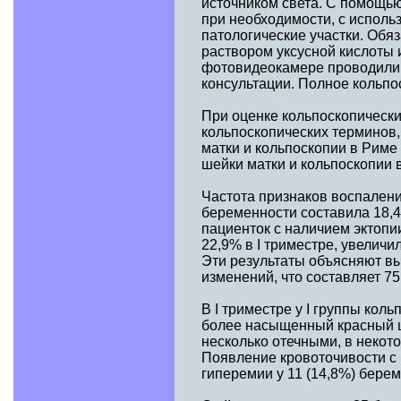
источником света. С помощью
при необходимости, с исполь
патологические участки. Обя
раствором уксусной кислоты
фотовидеокамере проводили 
консультации. Полное кольпо
При оценке кольпоскопическ
кольпоскопических терминов,
матки и кольпоскопии в Рим
шейки матки и кольпоскопии в
Частота признаков воспаления
беременности составила 18,4% 
пациенток с наличием эктопи
22,9% в I триместре, увеличил
Эти результаты объясняют вы
изменений, что составляет 75
В I триместре у I группы кол
более насыщенный красный цв
несколько отечными, в некот
Появление кровоточивости с 
гиперемии у 11 (14,8%) бере