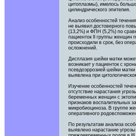
цитоплазмы), имелось большо
цилиндрического эпителия.
Анализ особенностей течения
не выявил достоверного пов
(13,2%) и ФПН (5,2%) по сра
пациенток II группы женщин 
происходили в срок, без опе
осложнений.
Дисплазия шейки матки може
возникает у пациенток с хро
псевдоэррозией шейки матки 
выявлена при цитологическом
Изучение особенностей течен
отсутствие нарастания угро
беременных женщин с эктопие
признаков воспалительных з
микробиоциноза. В группе же
оперативного родовспоможен
По результатам анализа особ
выявлено нарастание угрозы 
преждевременных родов в III