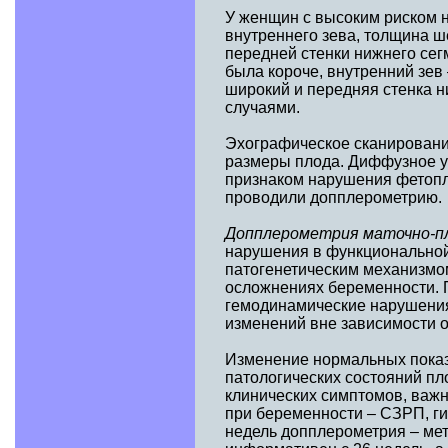
У женщин с высоким риском н
внутреннего зева, толщина ш
передней стенки нижнего сег
была короче, внутренний зев 
широкий и передняя стенка н
случаями.
Эхографическое сканирование
размеры плода. Диффузное у
признаком нарушения фетопл
проводили допплерометрию.
Допплерометрия маточно-пл
нарушения в функциональной
патогенетическим механизмо
осложнениях беременности.
гемодинамические нарушения
изменений вне зависимости о
Изменение нормальных показ
патологических состояний п
клинических симптомов, важн
при беременности – СЗРП, гип
недель допплерометрия – мет