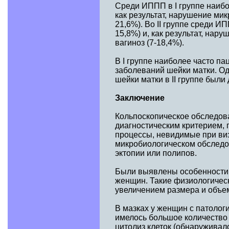
Среди ИППП в I группе наибо
как результат, нарушение ми
21,6%). Во II группе среди 
15,8%) и, как результат, на
вагиноз (7-18,4%).
В I группе наиболее часто п
заболеваний шейки матки. О
шейки матки в II группе были 
Заключение
Кольпоскопическое обследов
диагностическим критерием,
процессы, невидимые при ви
микробиологическом обследо
эктопии или полипов.
Были выявлены особенности 
женщин. Такие физиологичес
увеличением размера и объе
В мазках у женщин с патолог
имелось большое количество
цитолиз клеток (обнаруживал