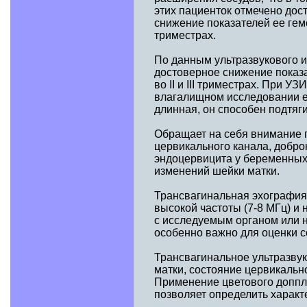
этих пациенток отмечено дос
снижение показателей ее гемо
триместрах.
По данным ультразвукового 
достоверное снижение показ
во II и III триместрах. При 
влагалищном исследовании ег
длинная, он способен подтяг
Обращает на себя внимание 
цервикального канала, добро
эндоцервицита у беременных 
изменений шейки матки.
Трансвагинальная эхография
высокой частоты (7-8 МГц) и
с исследуемым органом или 
особенно важно для оценки с
Трансвагинальное ультразвук
матки, состояние цервикальн
Применение цветового доппл
позволяет определить характ