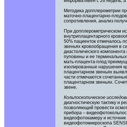
информативен с 26 недель, а
Методика допплерометрии пре
маточно-плацентарно-плодово
сопротивления, анализ получ
При допплерометрическом ис
внутриплацентарного кровоо
50% пациенток отмечалось п
звеньях кровообращения в си
диастолического компонента 
пуповины и ее терминальных 
мать-плацента-плод преимуще
изолированные нарушения кр
плацентарном звеньях выявл
части отмечаются сочетанные
плацентарном звеньях. Соче
звене.
Кольпоскопическое исследо
диагностическую тактику и р
позволяющий провести осмот
прибора – видеофотокольпоск
видеофотокамеру и источник
видеофотомикроскопа SENSIT