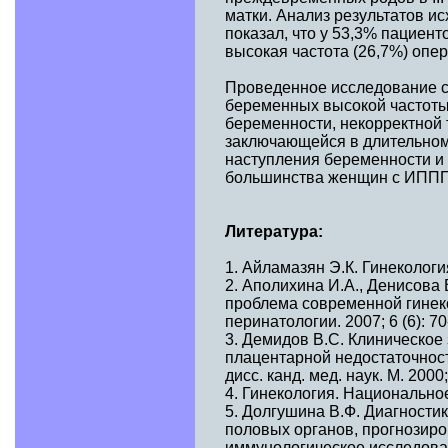
матки. Анализ результатов и
показал, что у 53,3% пациен
высокая частота (26,7%) опе
Проведенное исследование с
беременных высокой частоты
беременности, некорректной 
заключающейся в длительном
наступления беременности и 
большинства женщин с ИППП
Литература:
1. Айламазян Э.К. Гинекологи
2. Аполихина И.А., Денисова
проблема современной гинеко
перинатологии. 2007; 6 (6): 70
3. Демидов B.C. Клиническое
плацентарной недостаточност
дисс. канд. мед. наук. М. 2000;
4. Гинекология. Национальное
5. Долгушина В.Ф. Диагности
половых органов, прогнозиро
иммунологическое исследование