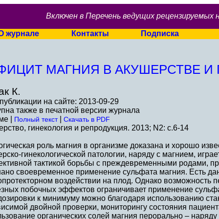
Включен в Перечень ведущих рецензируемых 
О журнале
Контакты
Подписка
ФИЦИТ МАГНИЯ В АКУШЕРСТВЕ И
ак К.
публикации на сайте: 2013-09-29
пна также в печатной версии журнала
ме |
|
Полный текст
Скачать в PDF
рство, гинекология и репродукция. 2013; N2: c.6-14
гическая роль магния в организме доказана и хорошо изве
рско-гинекологической патологии, наряду с магнием, играе
ктивной тактикой борьбы с преждевременными родами, пр
нано своевременное применение сульфата магния. Есть дан
опротекторном воздействии на плод. Однако возможность п
езных побочных эффектов ограничивает применение сульфа
дозировки к минимуму можно благодаря использованию ста
висимой двойной проверки, мониторингу состояния пациент
льзование органических солей магния перорально – наряду