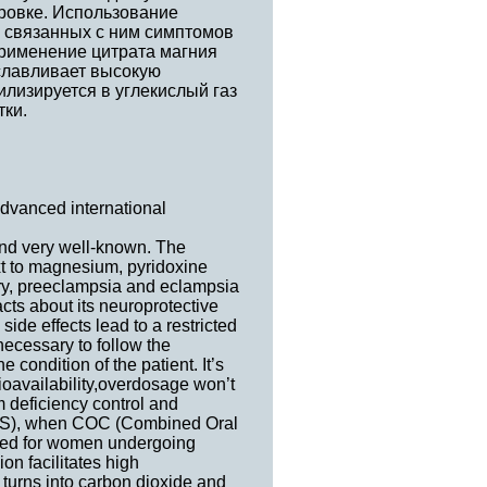
ровке. Использование
и связанных с ним симптомов
Применение цитрата магния
уславливает высокую
илизируется в углекислый газ
тки.
dvanced international
and very well-known. The
xt to magnesium, pyridoxine
very, preeclampsia and eclampsia
cts about its neuroprotective
side effects lead to a restricted
necessary to follow the
condition of the patient. It’s
ioavailability,overdosage won’t
 deficiency control and
(PMS), when COC (Combined Oral
bed for women undergoing
n facilitates high
t turns into carbon dioxide and