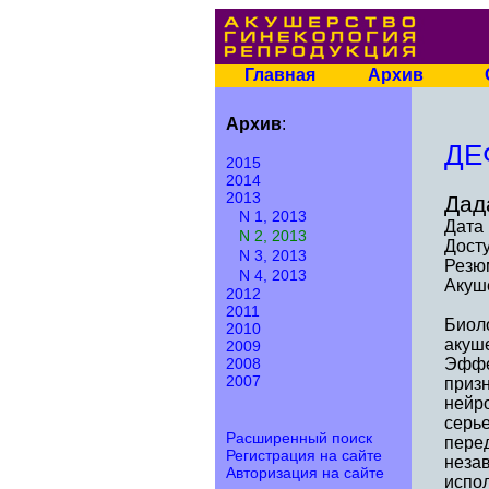
Главная
Архив
Архив
:
ДЕ
2015
2014
2013
Дад
N 1, 2013
Дата 
N 2, 2013
Досту
N 3, 2013
Резю
N 4, 2013
Акуше
2012
2011
Биоло
2010
акуше
2009
2008
Эффе
2007
приз
нейр
серь
Расширенный поиск
пере
Регистрация на сайте
неза
Авторизация на сайте
испо