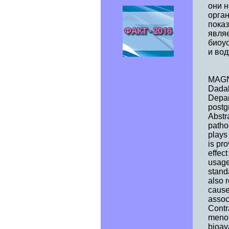
они 
орган
пока
являе
биоус
и вод
MAGN
Dada
Depar
postg
Abstr
patho
plays
is pr
effect
usage
stand
also 
cause
assoc
Contr
menop
bioav