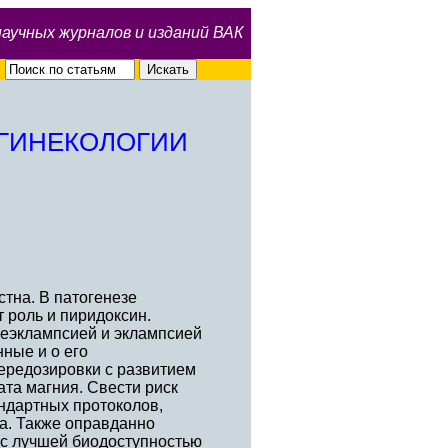
научных журналов и изданий ВАК
 ГИНЕКОЛОГИИ
стна. В патогенезе
т роль и пиридоксин.
еэклампсией и эклампсией
ные и о его
ередозировки с развитием
та магния. Свести риск
ндартных протоколов,
а. Также оправданно
 с лучшей биодоступностью