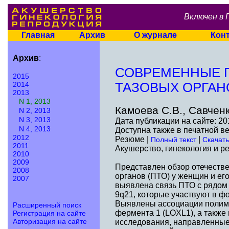
Включен в 
Главная
Архив
О журнале
Кон
Архив
:
СОВРЕМЕННЫЕ Г
2015
2014
ТАЗОВЫХ ОРГАН
2013
N 1, 2013
Камоева C.В., Савченк
N 2, 2013
N 3, 2013
Дата публикации на сайте: 20
N 4, 2013
Доступна также в печатной в
2012
Резюме |
|
Полный текст
Скачать
2011
Акушерство, гинекология и ре
2010
2009
Представлен обзор отечеств
2008
органов (ПТО) у женщин и ег
2007
выявлена связь ПТО с рядом
9q21, которые участвуют в ф
Выявлены ассоциации полимо
Расширенный поиск
фермента 1 (LOXL1), а также 
Регистрация на сайте
Авторизация на сайте
исследования, направленные