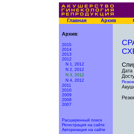
Главная
Архив
Архив
:
СР
2015
2014
СХ
2013
2012
Спи
N 1, 2012
N 2, 2012
Дата 
N 3, 2012
Досту
N 4, 2012
Резю
2011
Акуше
2010
2009
Резю
2008
2007
Расширенный поиск
Регистрация на сайте
Авторизация на сайте