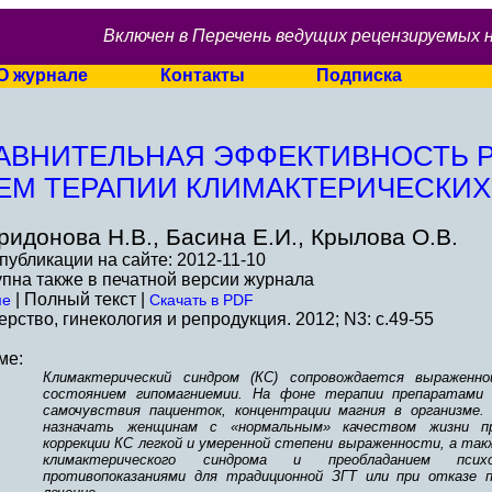
Включен в Перечень ведущих рецензируемых 
О журнале
Контакты
Подписка
АВНИТЕЛЬНАЯ ЭФФЕКТИВНОСТЬ 
ЕМ ТЕРАПИИ КЛИМАКТЕРИЧЕСКИХ
ридонова Н.В., Басина Е.И., Крылова О.В.
публикации на сайте: 2012-11-10
пна также в печатной версии журнала
| Полный текст |
ме
Скачать в PDF
рство, гинекология и репродукция. 2012; N3: c.49-55
ме:
Климактерический синдром (КС) сопровождается выраженн
состоянием гипомагниемии. На фоне терапии препаратами 
самочувствия пациенток, концентрации магния в организме.
назначать женщинам с «нормальным» качеством жизни пр
коррекции КС легкой и умеренной степени выраженности, а т
климактерического синдрома и преобладанием псих
противопоказаниями для традиционной ЗГТ или при отказе 