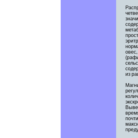
Распр
четве
значи
содер
метаб
прост
эритр
норма
овес
(раф
сельс
соде
из ра
Магн
регул
колич
экскр
Выве
время
почт
макс
пред