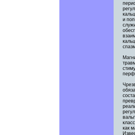
пери
регу
каль
и по
служи
обес
взаим
каль
спазм
Магн
травм
стим
перфу
Чрез
обяза
соста
прев
реал
регул
вальп
класс
как м
Извес