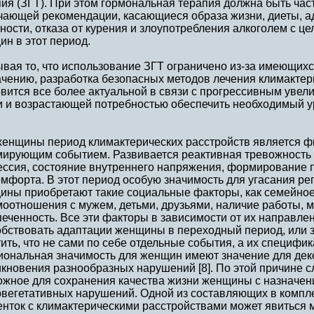
ия (ЗГТ). При этом гормональная терапия должна быть час
чающей рекомендации, касающиеся образа жизни, диеты, а
ности, отказа от курения и злоупотребления алкоголем с ц
н в этот период.
вая то, что использование ЗГТ ограничено из-за имеющихс
ачению, разработка безопасных методов лечения климактер
вится все более актуальной в связи с прогрессивным уве
и и возрастающей потребностью обеспечить необходимый у
женщины период климактерических расстройств является фи
мирующим событием. Развивается реактивная тревожность
ессия, состояние внутреннего напряжения, формирование 
мфорта. В этот период особую значимость для угасания р
ины приобретают такие социальные факторы, как семейно
моотношения с мужем, детьми, друзьями, наличие работы, 
еченность. Все эти факторы в зависимости от их направлен
бствовать адаптации женщины в переходный период, или з
ить, что не сами по себе отдельные события, а их специфи
иональная значимость для женщин имеют значение для дек
кновения разнообразных нарушений [8]. По этой причине 
ожное для сохранения качества жизни женщины с назначе
овегетативных нарушений. Одной из составляющих в компл
нток с климактерическими расстройствами может явиться 