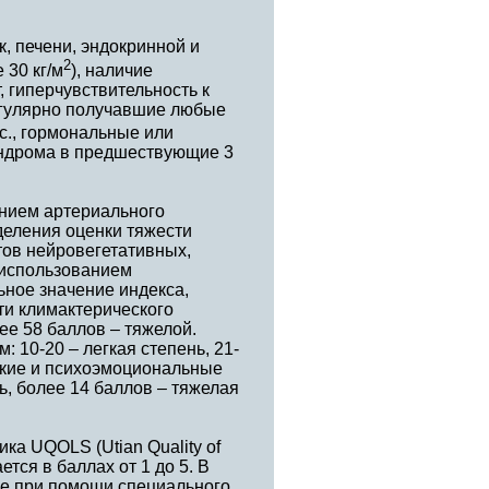
, печени, эндокринной и
2
 30 кг/м
), наличие
 гиперчувствительность к
егулярно получавшие любые
., гормональные или
индрома в предшествующие 3
ением артериального
деления оценки тяжести
тов нейровегетативных,
 использованием
ное значение индекса,
ти климактерического
ее 58 баллов – тяжелой.
10-20 – легкая степень, 21-
ские и психоэмоциональные
ь, более 14 баллов – тяжелая
ка UQОLS (Utian Quality of
ется в баллах от 1 до 5. В
ре при помощи специального