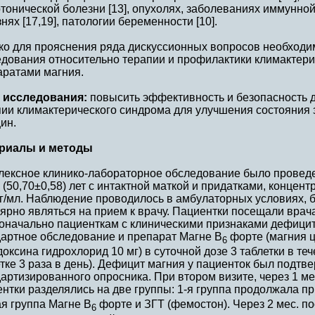
тонической болезни [13], опухолях, заболеваниях иммунно
нях [17,19], патологии беременности [10].
ко для прояснения ряда дискуссионных вопросов необход
едования относительно терапии и профилактики климактери
аратами магния.
 исследования:
повысить эффективность и безопасность
ии климактерического синдрома для улучшения состояния 
ин.
риалы и методы
лексное клинико-лабораторное обследование было проведе
 (50,70±0,58) лет с интактной маткой и придатками, концен
нг/мл. Наблюдение проводилось в амбулаторных условиях,
ярно являться на прием к врачу. Пациентки посещали врача 
оначально пациенткам с клиническими признаками дефицит
дартное обследование и препарат Магне В
форте (магния ц
6
оксина гидрохлорид 10 мг) в суточной дозе 3 таблетки в те
тке 3 раза в день). Дефицит магния у пациенток был подт
артизированного опросника. При втором визите, через 1 ме
нтки разделялись на две группы: 1-я группа продолжала п
я группа Магне В
форте и ЗГТ (фемостон). Через 2 мес. п
6