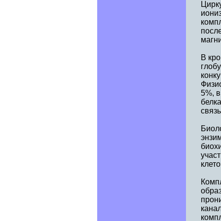
Цирк
иониз
комп
посл
магни
В кр
глобу
конку
Физи
5%, в
белка
связы
Биоло
энзим
биох
участ
клето
Компл
обра
прон
кана
компл