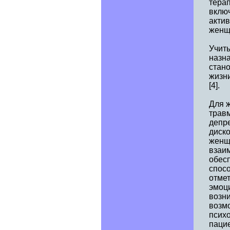
терап
вклю
актив
женщи
Учиты
назн
стано
жизн
[4].
Для 
трав
депр
диско
женщ
взаи
обесп
спосо
отмет
эмоц
возни
возм
псих
пацие