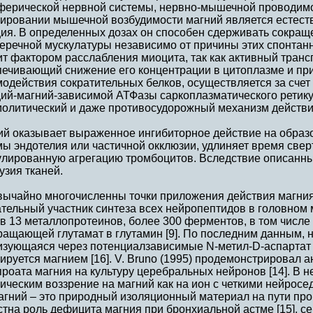
ферической нервной системы, нервно-мышечной проводимос
лировании мышечной возбудимости магний является естест
ция. В определенных дозах он способен сдерживать сокращ
перечной мускулатуры независимо от причины этих спонтан
т фактором расслабления миоцита, так как активный транс
печивающий снижение его концентрации в цитоплазме и п
одействия сократительных белков, осуществляется за счет
ций-магний-зависимой АТФазы саркоплазматического ретику
олитический и даже противосудорожный механизм действия
ий оказывает выраженное ингибиторное действие на образо
ы эндотелия или частичной окклюзии, удлиняет время све
улированную агрегацию тромбоцитов. Вследствие описанн
зия тканей.
вычайно многочисленны точки приложения действия магния
тельный участник синтеза всех нейропептидов в головном мо
в 13 металлопротеинов, более 300 ферментов, в том числе
ращающей глутамат в глутамин [9]. По последним данным, 
изующаяся через потенциалзависимые N-метил-D-аспартат
ируется магнием [16]. V. Bruno (1995) продемонстрировал 
роата магния на культуру церебральных нейронов [14]. В 
ическим воззрение на магний как на ион с четкими нейрос
агний – это природный изоляционный материал на пути пр
тна роль дефицита магния при бронхиальной астме [15], се