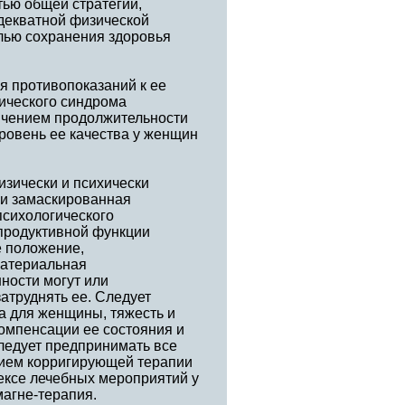
тью общей стратегии,
декватной физической
елью сохранения здоровья
я противопоказаний к ее
ического синдрома
личением продолжительности
ровень ее качества у женщин
зически и психически
 и замаскированная
психологического
епродуктивной функции
е положение,
материальная
ности могут или
атруднять ее. Следует
ка для женщины, тяжесть и
омпенсации ее состояния и
следует предпринимать все
нием корригирующей терапии
ексе лечебных мероприятий у
магне-терапия.