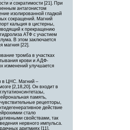
ти и сократимости [21]. При
венным антагонистом
ение изолированной гладкой
ных сокращений. Магний
порт кальция в цистерны,
риводящий к прекращению
 гидролиза АТФ с участием
лума. В этом заключается
 магния [22].
вание тромба в участках
ртывания крови и АДФ-
ых изменений улучшается
 в ЦНС. Магний –
зге [2,18,20]. Он входит в
 глутатионсинтетазы,
нейрональная память,
 чувствительные рецепторы,
антидегенеративное действие
нейрохимии стало
едативными свойствами, так
оведения нервного импульса.
рдечных аритмиях [11],