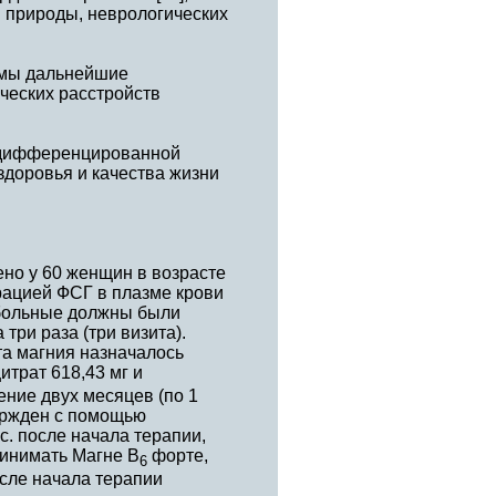
й природы, неврологических
имы дальнейшие
ческих расстройств
 дифференцированной
здоровья и качества жизни
но у 60 женщин в возрасте
трацией ФСГ в плазме крови
 больные должны были
три раза (три визита).
а магния назначалось
итрат 618,43 мг и
чение двух месяцев (по 1
вержден с помощью
с. после начала терапии,
ринимать Магне В
форте,
6
осле начала терапии