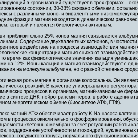
улирующий в крови магний существует в трех формах – око
ированном состоянии, 30-33% связано с белками, остально
лексы с различными моно- и бивалентными низкомолекуля
едние фракции магния находятся в динамическом равнове
ем, который и является биологически активным.
ови приблизительно 25% ионов магния связывается альбуми
линами. Содержание двухвалентных катионов, в частности 
рентное воздействие на процессы взаимодействия магния с
ологические концентрации магния снижают взаимодействие
 то время как физиологические значения кальция уменьша
ми на 12%. Ионы кальция и магния взаимодействуют с одн
вания на молекуле альбумина, но с разной степенью сродст
гическая роль магния в организме колоссальна. Он являет
атических реакций. В качестве универсального регулятора
имических процессов в организме, магний-зависимые фер
ие в синтезе ДНК, нейротрансмиттеров, в работе аденилатц
чном энергетическом обмене (биосинтезе АТФ, ГТФ).
екс магний-АТФ обеспечивает работу K-Nа-насоса клеточн
зом в процессах окислительного фосфорилирования, обусл
ицаемости клеточных мембран за счет регуляции работы ка
лов, поддержание устойчивости митохондрий, нуклеиновых 
ексов, сосудистого тонуса, нормального функционировани