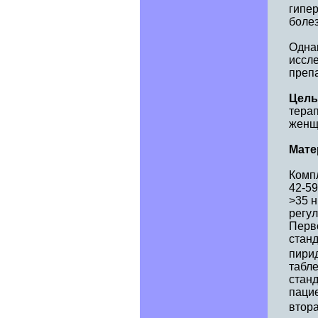
гипер
болез
Одна
иссл
преп
Цель
терап
женщ
Мате
Комп
42-59
>35 
регул
Перв
стан
пирид
табле
станд
пацие
втора