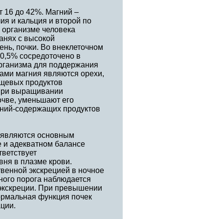
 16 до 42%. Магний –
ия и кальция и второй по
в организме человека
канях с высокой
ень, почки. Во внеклеточном
 0,5% сосредоточено в
организма для поддержания
иками магния являются орехи,
ищевых продуктов
 при выращивании
очве, уменьшают его
гний-содержащих продуктов
е являются основным
е и адекватном балансе
тветствует
овня в плазме крови.
венной экскрецией в ночное
чного порога наблюдается
 экскреции. При превышении
ормальная функция почек
ции.