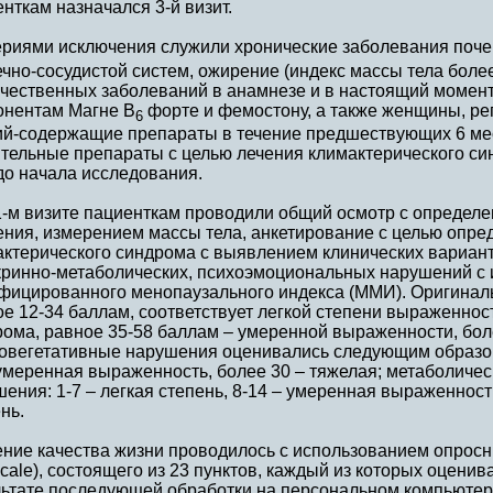
нткам назначался 3-й визит.
риями исключения служили хронические заболевания почек
чно-сосудистой систем, ожирение (индекс массы тела более
чественных заболеваний в анамнезе и в настоящий момент,
онентам Магне В
форте и фемостону, а также женщины, р
6
ий-содержащие препараты в течение предшествующих 6 мес
ительные препараты с целью лечения климактерического с
до начала исследования.
1-м визите пациенткам проводили общий осмотр с определ
ения, измерением массы тела, анкетирование с целью опре
актерического синдрома с выявлением клинических вариан
кринно-метаболических, психоэмоциональных нарушений с
фицированного менопаузального индекса (ММИ). Оригиналь
е 12-34 баллам, соответствует легкой степени выраженнос
ома, равное 35-58 баллам – умеренной выраженности, бол
овегетативные нарушения оценивались следующим образом: 
 умеренная выраженность, более 30 – тяжелая; метаболиче
ения: 1-7 – легкая степень, 8-14 – умеренная выраженност
нь.
ние качества жизни проводилось с использованием опросни
Scale), состоящего из 23 пунктов, каждый из которых оценива
льтате последующей обработки на персональном компьюте