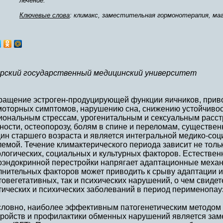
лечение.
Ключевые слова
: климакс, заместительная гормонотерапия, ма
рский государственный медицинский университет
ращение эстроген-продуцирующей функции яичников, прив
моторных симптомов, нарушению сна, снижению устойчивост
иональным стрессам, урогенитальным и сексуальным расс
ости, остеопорозу, болям в спине и переломам, существен
ин старшего возраста и является интегральной медико-со
емой. Течение климактерического периода зависит не только
логических, социальных и культурных факторов. Естестве
оэндокринной перестройки напрягает адаптационные механи
лнительных факторов может приводить к срыву адаптации и
овегетативных, так и психических нарушений, о чем свидет
ических и психических заболеваний в период перименопауз
словно, наиболее эффективным патогенетическим методом 
тройств и профилактики обменных нарушений является зам