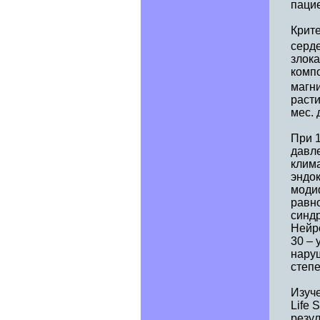
пацие
Крите
серде
злока
комп
магн
раст
мес. 
При 
давл
клим
эндо
моди
равно
синдр
Нейр
30 –
наруш
степе
Изуче
Life 
резу