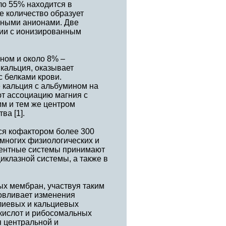
ло 55% находится в
е количество образует
рными анионами. Две
сии с ионизированным
ном и около 8% –
кальция, оказывает
 белками крови.
 кальция с альбумином на
ют ассоциацию магния с
им и тем же центром
ва [1].
ся кофактором более 300
 многих физиологических и
ментные системы принимают
иклазной системы, а также в
ых мембран, участвуя таким
овливает изменения
лиевых и кальциевых
кислот и рибосомальных
я центральной и