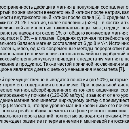
остраненность дефицита магния в популяции составляет от
ртый по значимости внеклеточный катион после натрия, кал
мости внутриклеточный катион после калия [6]. В среднем 
жится 21-28 г магния, более половины (53%) – в костях и т
олической активностью, таких как мышцы, мозг, сердце, печ
ранстве находится около 1% от общего количества магния;
оцитах и 0,3% – в плазме. Средняя суточная потребность 
льного баланса магния составляет от 6 до 8 мг/кг. Источн
, зелень, мясо, однако современные методы переработки п
инирование) и применение азотных и калийных удобрений
кохозяйственных культур приводят к недостатку магния в п
ржание в продуктах. Также частой причиной исключения ма
циона является диета с целью уменьшения массы тела [7].
ий преимущественно выводится почками (до 50%), которы
ятором его содержания в организме. При нормальной диет
ество магния, абсорбированного из тонкого кишечника, соо
етированному почками (120-280 мг/сут.) и зависит от его ур
дение магния подчиняется циркадному ритму с преимущест
 [3]. Известно, что при уровне магния крови ниже его поче
и полная реабсорбция элемента на фоне резкого снижения
имального порога магний полностью выводится почками. Н
упреждает развитие гипермагниемии и магниевой интоксика