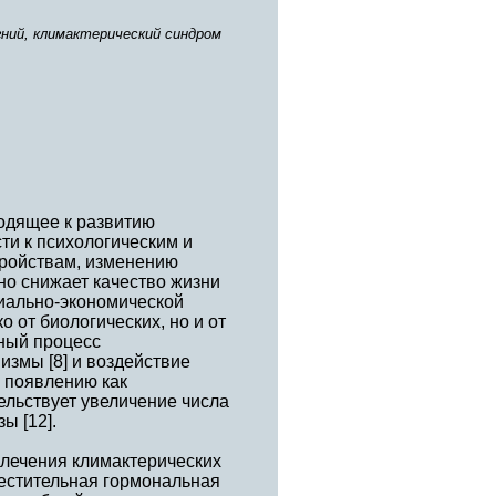
гний, климактерический синдром
одящее к развитию
и к психологическим и
тройствам, изменению
но снижает качество жизни
циально-экономической
 от биологических, но и от
нный процесс
змы [8] и воздействие
 появлению как
ельствует увеличение числа
ы [12].
лечения климактерических
естительная гормональная