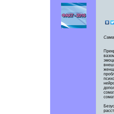
Сама
Прек
вазо
эмоц
внешн
женщ
пробл
психо
нейр
допо
сомат
сомат
Безу
расс