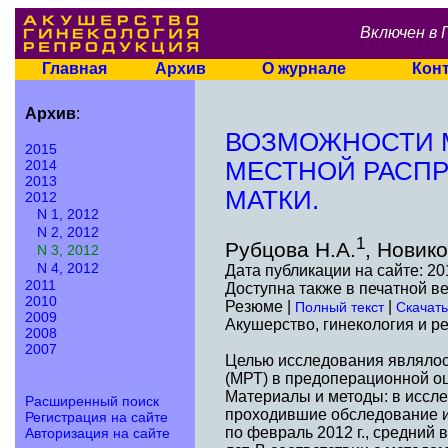
Включен в 
Главная
Архив
О журнале
Кон
Архив
:
ВОЗМОЖНОСТИ 
2015
2014
МЕСТНОЙ РАСПР
2013
МАТКИ.
2012
N 1, 2012
N 2, 2012
1
Рубцова Н.А.
, Новико
N 3, 2012
N 4, 2012
Дата публикации на сайте: 20
2011
Доступна также в печатной в
2010
Резюме |
|
Полный текст
Скачать
2009
Акушерство, гинекология и ре
2008
2007
Целью исследования являлос
(МРТ) в предоперационной оц
Материалы и методы: в иссл
Расширенный поиск
проходившие обследование и 
Регистрация на сайте
по февраль 2012 г., средний в
Авторизация на сайте