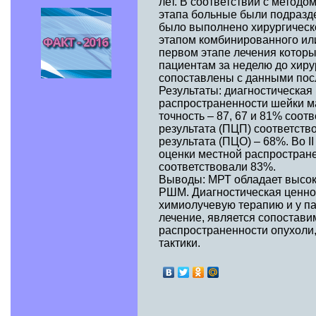
лет. В соответствии с метод
этапа больные были подразде
было выполнено хирургическо
этапом комбинированного или 
первом этапе лечения котор
пациентам за неделю до хир
сопоставлены с данными пос
Результаты: диагностическая
распространенности шейки мат
точность – 87, 67 и 81% соот
результата (ПЦП) соответств
результата (ПЦО) – 68%. Во I
оценки местной распростран
соответствовали 83%.
Выводы: МРТ обладает высо
РШМ. Диагностическая ценн
химиолучевую терапию и у па
лечение, является сопостави
распространенности опухоли,
тактики.