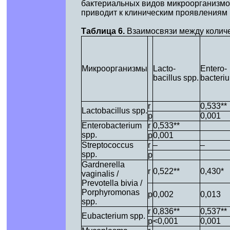
бактериальных видов микроорганизмов 
приводит к клиническим проявлениям
Таблица 6.
Взаимосвязи между количе
Микроорганизмы
Lacto-
Entero-
bacillus spp.
bacteri
r
0,533**
Lactobacillus spp.
p
0,001
Enterobacterium
r
0,533**
spp.
p
0,001
Streptococcus
r
–
–
spp.
p
Gardnerella
r
0,522**
0,430*
vaginalis /
Prevotella bivia /
Porphyromonas
p
0,002
0,013
spp.
r
0,836**
0,537**
Eubacterium spp.
p
<0,001
0,001