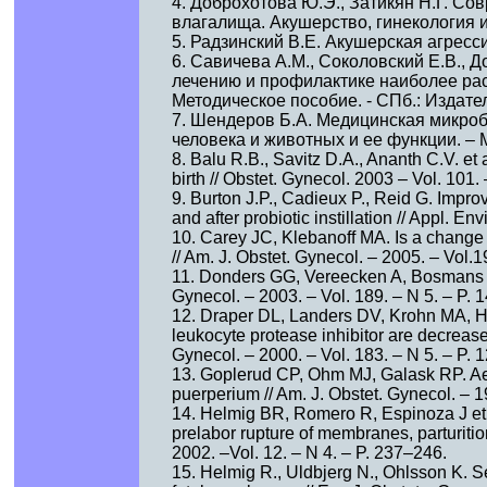
4. Доброхотова Ю.Э., Затикян Н.Г. С
влагалища. Акушерство, гинекология и 
5. Радзинский В.Е. Акушерская агрессия
6. Савичева А.М., Соколовский Е.В., Д
лечению и профилактике наиболее ра
Методическое пособие. - СПб.: Издател
7. Шендеров Б.А. Медицинская микроб
человека и животных и ее функции. – М.
8. Balu R.B., Savitz D.A., Ananth C.V. et 
birth // Obstet. Gynecol. 2003 – Vol. 101.
9. Burton J.P., Cadieux P., Reid G. Impr
and after probiotic instillation // Appl. En
10. Carey JC, Klebanoff MA. Is a change i
// Am. J. Obstet. Gynecol. – 2005. – Vol.
11. Donders GG, Vereecken A, Bosmans E,
Gynecol. – 2003. – Vol. 189. – N 5. – P.
12. Draper DL, Landers DV, Krohn MA, Hi
leukocyte protease inhibitor are decrease
Gynecol. – 2000. – Vol. 183. – N 5. – P.
13. Goplerud CP, Ohm MJ, Galask RP. Aer
puerperium // Am. J. Obstet. Gynecol. – 
14. Helmig BR, Romero R, Espinoza J et a
prelabor rupture of membranes, parturition
2002. –Vol. 12. – N 4. – P. 237–246.
15. Helmig R., Uldbjerg N., Ohlsson K. Se