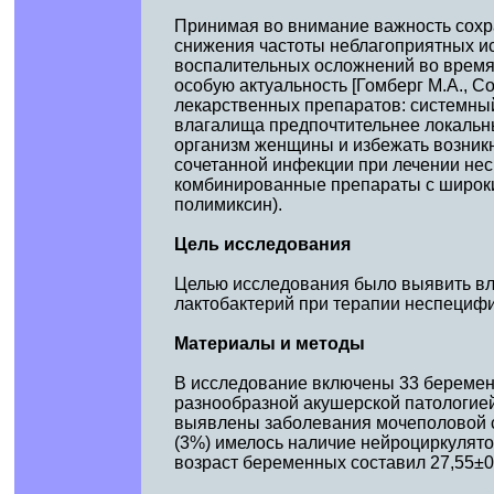
Принимая во внимание важность сохр
снижения частоты неблагоприятных и
воспалительных осложнений во время
особую актуальность [Гомберг М.А., С
лекарственных препаратов: системный
влагалища предпочтительнее локальн
организм женщины и избежать возник
сочетанной инфекции при лечении не
комбинированные препараты с широки
полимиксин).
Цель исследования
Целью исследования было выявить вл
лактобактерий при терапии неспецифи
Материалы и методы
В исследование включены 33 беременн
разнообразной акушерской патологией.
выявлены заболевания мочеполовой си
(3%) имелось наличие нейроциркулято
возраст беременных составил 27,55±0,76