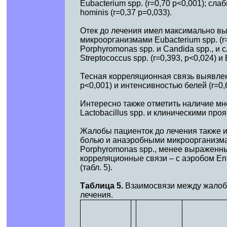
Eubacterium spp. (r=0,70 р<0,001); сла
hominis (r=0,37 р=0,033).
Отек до лечения имел максимально в
микроорганизмами Eubacterium spp. (r=0,8
Porphyromonas spp. и Candida spp., 
Streptococcus spp. (r=0,393, p<0,024) и 
Тесная корреляционная связь выявлена
p<0,001) и интенсивностью белей (r=0,6
Интересно также отметить наличие м
Lactobacillus spp. и клиническими про
Жалобы пациенток до лечения также
болью и анаэробными микроорганизмами E
Porphyromonas spp., менее выраженны
корреляционные связи – с аэробом Ente
(табл. 5).
Таблица 5.
Взаимосвязи между жалоба
лечения.