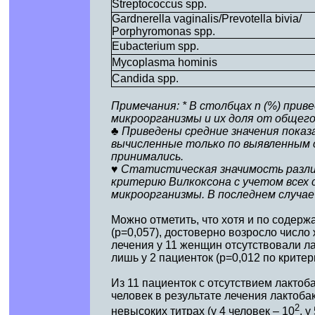
Streptococcus spp.
Gardnerella vaginalis/Prevotella bivia/
Porphyromonas spp.
Eubacterium spp.
Mycoplasma hominis
Candida spp.
Примечания: * В столбцах n (%) при
микроорганизмы и их доля от общего
♣ Приведены средние значения пока
вычисленные только по выявленным сл
принимались.
♥ Статистическая значимость разли
критерию Вилкоксона с учетом всех с
микроорганизмы. В последнем случае
Можно отметить, что хотя и по содер
(р=0,057), достоверно возросло число
лечения у 11 женщин отсутствовали ла
лишь у 2 пациенток (р=0,012 по крите
Из 11 пациенток с отсутствием лактоб
человек в результате лечения лактоб
2
невысоких титрах (у 4 человек – 10
, у