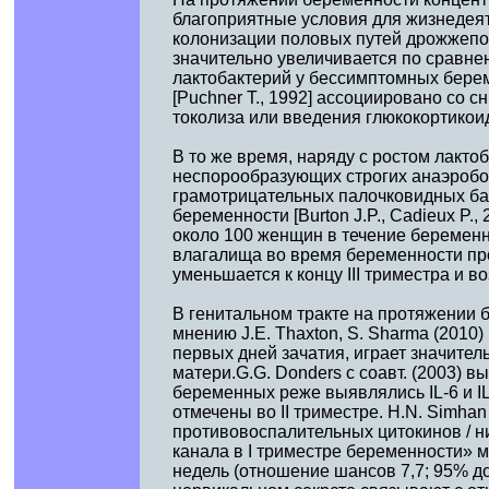
благоприятные условия для жизнедеят
колонизации половых путей дрожжепо
значительно увеличивается по сравн
лактобактерий у бессимптомных берем
[Puchner T., 1992] ассоциировано со
токолиза или введения глюкокортикоид
В то же время, наряду с ростом лакто
неспорообразующих строгих анаэробо
грамотрицательных палочковидных бакт
беременности [Burton J.P., Cadieux P., 
около 100 женщин в течение беременн
влагалища во время беременности пр
уменьшается к концу III триместра и в
В генитальном тракте на протяжении 
мнению J.E. Thaxton, S. Sharma (2010
первых дней зачатия, играет значител
матери.G.G. Donders с соавт. (2003) 
беременных реже выявлялись IL-6 и IL
отмечены во II триместре. H.N. Simhan
противовоспалительных цитокинов / н
канала в I триместре беременности» 
недель (отношение шансов 7,7; 95% до