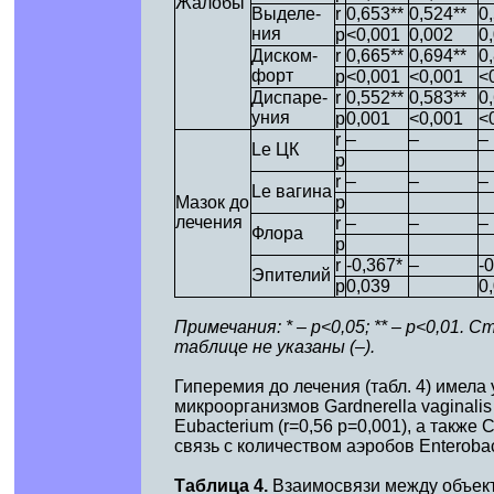
Жалобы
Выделе-
r
0,653**
0,524**
0
ния
p
<0,001
0,002
0
Диском-
r
0,665**
0,694**
0
форт
p
<0,001
<0,001
<
Диспаре-
r
0,552**
0,583**
0
уния
p
0,001
<0,001
<
r
–
–
–
Le ЦК
p
r
–
–
–
Le вагина
Мазок до
p
лечения
r
–
–
–
Флора
p
r
-0,367*
–
-
Эпителий
p
0,039
0
Примечания: * – р<0,05; ** – р<0,01
таблице не указаны (–).
Гиперемия до лечения (табл. 4) имел
микроорганизмов Gardnerella vaginalis /
Eubacterium (r=0,56 р=0,001), а также
связь с количеством аэробов Enterobact
Таблица 4.
Взаимосвязи между объек