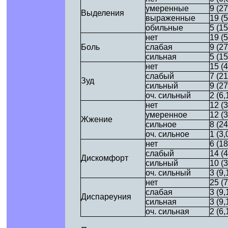
умеренные
9 (2
Выделения
выраженные
19 (
обильные
5 (1
нет
19 (
Боль
слабая
9 (2
сильная
5 (1
нет
15 (
слабый
7 (2
Зуд
сильный
9 (2
оч. сильный
2 (6
нет
12 (
умеренное
12 (
Жжение
сильное
8 (2
оч. сильное
1 (3
нет
6 (1
слабый
14 (
Дискомфорт
сильный
10 (
оч. сильный
3 (9
нет
25 (
слабая
3 (9
Диспареуния
сильная
3 (9
оч. сильная
2 (6