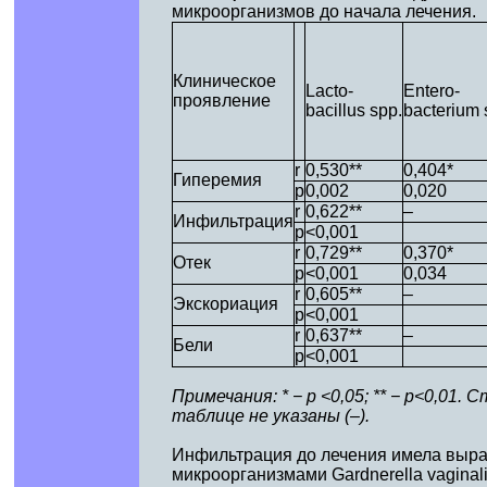
микроорганизмов до начала лечения.
Клиническое
Lacto-
Entero-
проявление
bacillus spp.
bacterium 
r
0,530**
0,404*
Гиперемия
p
0,002
0,020
r
0,622**
–
Инфильтрация
p
<0,001
r
0,729**
0,370*
Отек
p
<0,001
0,034
r
0,605**
–
Экскориация
p
<0,001
r
0,637**
–
Бели
p
<0,001
Примечания: * − р <0,05; ** − р<0,0
таблице не указаны (–).
Инфильтрация до лечения имела выр
микроорганизмами Gardnerella vaginalis 