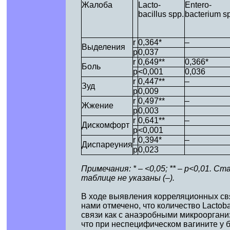
Жалоба
Lacto-
Entero-
bacillus spp.
bacterium s
r
0,364*
–
Выделения
p
0,037
r
0,649**
0,366*
Боль
p
<0,001
0,036
r
0,447**
–
Зуд
p
0,009
r
0,497**
–
Жжение
p
0,003
r
0,641**
–
Дискомфорт
p
<0,001
r
0,394*
–
Диспареуния
p
0,023
Примечания: * – <0,05; ** – р<0,01.
таблице не указаны (–).
В ходе выявления корреляционных свя
нами отмечено, что количество Lacto
связи как с анаэробными микроорганиз
что при неспецифическом вагините у