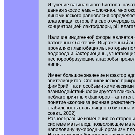
Изучение вагинального биотопа, начат
данная экосистема – сложная, многок
динамического равновесия определяетс
влагалища, который в свою очередь с
концентрацией лактофлоры, рН влага
Наличие индигенной флоры является 
патогенных бактерий. Выраженный ант
проявляют лактобациллы, которые по
водорода и бактериоцины, угнетающие
неспорообразующие анаэробы проявля
ниши.
Имеет большое значение и фактор адг
эпителиоцитов. Специфическое прикре
фимбрий, так и особыми химическими 
взаимодействий формируется гликока
неблагоприятных факторов – антител,
понятие «колонизационная резистент
стабильность влагалищного биотопа 
соавт., 2002].
Разнообразные изменения со стороны
системе мать-плод, позволяющие мате
наполовину чужеродный организм плод
На протяжении беременности концентр