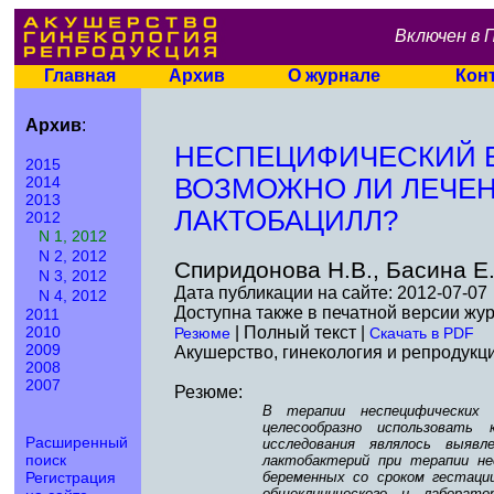
Включен в 
Главная
Архив
О журнале
Кон
Архив
:
НЕСПЕЦИФИЧЕСКИЙ В
2015
2014
ВОЗМОЖНО ЛИ ЛЕЧЕН
2013
ЛАКТОБАЦИЛЛ?
2012
N 1, 2012
N 2, 2012
Спиридонова Н.В., Басина Е.
N 3, 2012
Дата публикации на сайте: 2012-07-07
N 4, 2012
Доступна также в печатной версии жу
2011
2010
| Полный текст |
Резюме
Скачать в PDF
2009
Акушерство, гинекология и репродукция
2008
2007
Резюме:
В терапии неспецифических 
целесообразно использовать
Расширенный
исследования являлось выявл
поиск
лактобактерий при терапии не
Регистрация
беременных со сроком гестации
общеклинического и лаборато