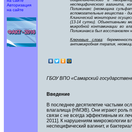
на сайте
неспецифического вагинита, к
Авторизация
Полижинакс (неомицина сульф
на сайте
вспомогательные вещества - ди
Клинический мониторинг осущест
(13-14 сутки). Объективными м
микробной контаминации во вл
Полижинакса был восстановлен н
Ключевые слова
: беременност
антимикробная терапия, неомиц
ГБОУ ВПО «Самарский государствен
Введение
В последнее десятилетие частыми ос
влагалища (НМЭВ). Они играют роль пр
связи с не всегда эффективным их ле
2011]. К нарушениям микроэкологии в
неспецифический вагинит, и бактериальн