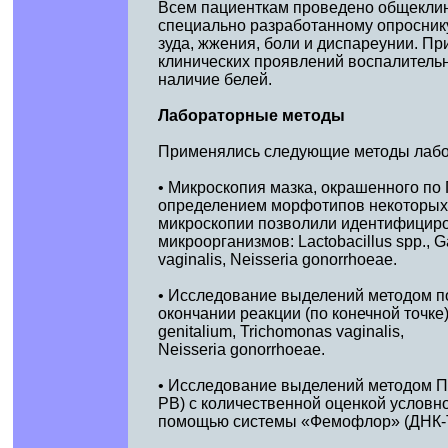
Всем пациенткам проведено общекли
специально разработанному опроснику
зуда, жжения, боли и диспареунии. Пр
клинических проявлений воспалительно
наличие белей.
Лабораторные методы
Применялись следующие методы лабор
• Микроскопия мазка, окрашенного по 
определением морфотипов некоторых 
микроскопии позволили идентифициро
микроорганизмов: Lactobacillus spp., Ga
vaginalis, Neisseria gonorrhoeae.
• Исследование выделений методом по
окончании реакции (по конечной точке
genitalium, Trichomonas vaginalis,
Neisseria gonorrhoeae.
• Исследование выделений методом П
РВ) с количественной оценкой условно
помощью системы «Фемофлор» (ДНК-Те