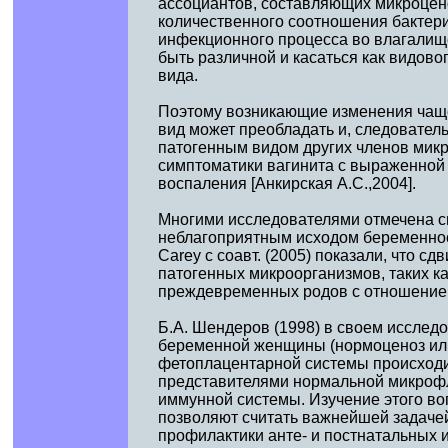
ассоциантов, составляющих микроцено
количественного соотношения бактер
инфекционного процесса во влагалище
быть различной и касаться как видово
вида.
Поэтому возникающие изменения чаще 
вид может преобладать и, следовател
патогенным видом других членов микр
симптоматики вагинита с выраженной
воспаления [Анкирская А.С.,2004].
Многими исследователями отмечена с
неблагоприятным исходом беременнос
Carey с соавт. (2005) показали, что 
патогенных микроорганизмов, таких как
преждевременных родов с отношением 
Б.А. Шендеров (1998) в своем исслед
беременной женщины (нормоценоз или
фетоплацентарной системы происход
представителями нормальной микрофл
иммунной системы. Изучение этого во
позволяют считать важнейшей задач
профилактики анте- и постнатальных 