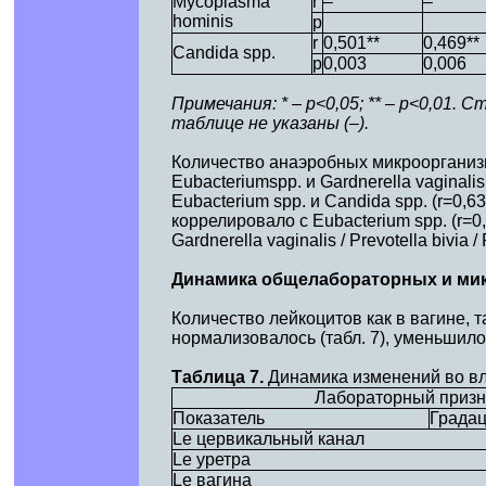
Mycoplasma
r
–
–
hominis
p
r
0,501**
0,469**
Candida spp.
p
0,003
0,006
Примечания: * – р<0,05; ** – р<0,01
таблице не указаны (–).
Количество анаэробных микроорганизм
Eubacteriumspp. и Gardnerella vaginalis 
Eubacterium spp. и Candida spp. (r=0
коррелировало с Eubacterium spp. (r=0,5
Gardnerella vaginalis / Prevotella bivia 
Динамика общелабораторных и мик
Количество лейкоцитов как в вагине, 
нормализовалось (табл. 7), уменьшило
Таблица 7.
Динамика изменений во вл
Лабораторный призн
Показатель
Града
Le цервикальный канал
Le уретра
Le вагина