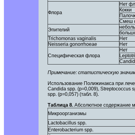
Нет ф
Кокки
Флора
Палоч
Смеш 
неболь
Эпителий
большо
Trichomonas vaginalis
Нет
Neisseria gonorrhoeae
Нет
Нет
Специфическая флора
Leptotr
Candid
Примечание: статистическую значим
Использование Полижинакса при лече
Candida spp. (p=0,009), Streptococcus
spp. (p=0,057) (табл. 8).
Таблица 8.
Абсолютное содержание ми
Микроорганизмы
Lactobacillus spp.
Enterobacterium spp.