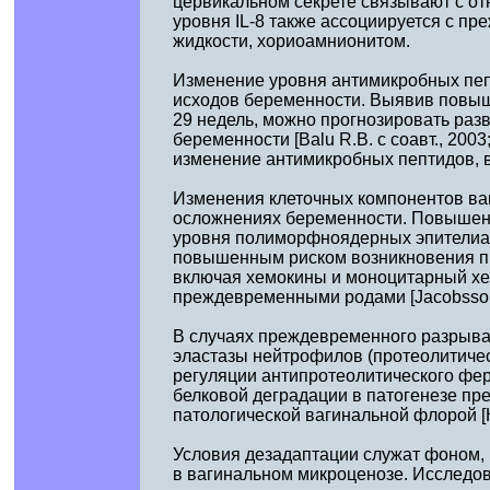
цервикальном секрете связывают с о
уровня IL-8 также ассоциируется с 
жидкости, хориоамнионитом.
Изменение уровня антимикробных пеп
исходов беременности. Выявив повыш
29 недель, можно прогнозировать раз
беременности [Balu R.B. с соавт., 2003;
изменение антимикробных пептидов, в
Изменения клеточных компонентов ва
осложнениях беременности. Повышени
уровня полиморфноядерных эпителиал
повышенным риском возникновения п
включая хемокины и моноцитарный хем
преждевременными родами [Jacobsson 
В случаях преждевременного разрыва
эластазы нейтрофилов (протеолитичес
регуляции антипротеолитического фер
белковой деградации в патогенезе п
патологической вагинальной флорой [He
Условия дезадаптации служат фоном, 
в вагинальном микроценозе. Исследов