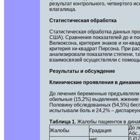
результат контрольного, четвертого 
влагалища.
Статистическая обработка
Статистическая обработка данных про
США). Сравнения показателей до и по
Вилкоксона, критерия знаков и хи-кв
критерия хи-квадрат Пирсона. При ра
анализировали показатели степени, т
взаимосвязей осуществляли с помощь
Результаты и обсуждение
Клинические проявления в динамик
До лечения беременные предъявляли 
обильные (15,2%) выделения, жжение у
Половину обследованных (54,5%) бесп
испытывали боль и 24,2% – диспареуни
Таблица 1.
Жалобы пациенток в динам
До л
Жалобы
Градация
Абс.,
нет
0 (0