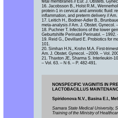
fetal membranes // Eur. J. Obstets. Gynec
16. Jacobsson B., Holst R.M., Wennerhol
protein-1 in cervical and amniotic fluid: r
inflammation, and preterm delivery // Am.
17. Leitich H., Bodner-Adler B., Brunbauer 
meta-analysis // Am. J. Obstet. Gynecol. 
18. Puchner T. Infections of the lower ge
Geburtshilfe Perinatol Perinatol. – 1992. 
19. Reid G., Devillard E. Probiotics for mo
101.
20. Simhan H.N., Krohn M.A. First-trimest
Am. J. Obstet. Gynecol. –2009. – Vol. 200
21. Thaxton JE, Sharma S. Interleukin-10
– Vol. 63. – N 6. – P. 482-491.
NONSPECIFIC VAGINITIS IN PR
LACTOBACILLUS MAINTENAN
Spiridonova N.V., Basina E.I., Me
Samara State Medical University, St
Training of the Ministry of Health