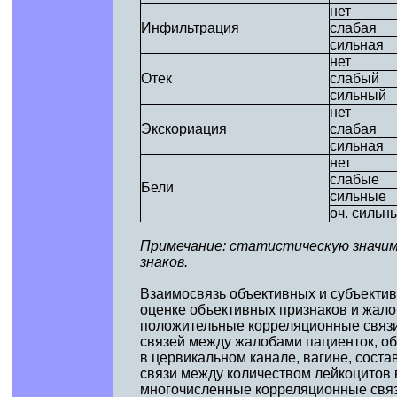
нет
Инфильтрация
слабая
сильная
нет
Отек
слабый
сильный
нет
Экскориация
слабая
сильная
нет
слабые
Бели
сильные
оч. сильн
Примечание: статистическую значимо
знаков.
Взаимосвязь объективных и субъекти
оценке объективных признаков и жа
положительные корреляционные связи 
связей между жалобами пациенток, о
в цервикальном канале, вагине, сост
связи между количеством лейкоцитов 
многочисленные корреляционные связ