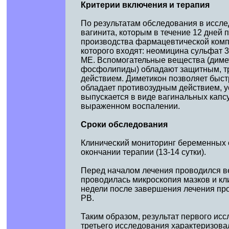
Критерии включения и терапия
По результатам обследования в иссл
вагинита, которым в течение 12 дней
производства фармацевтической комп
которого входят: неомицина сульфат 
МЕ. Вспомогательные вещества (димет
фосфолипиды) обладают защитным, т
действием. Диметикон позволяет быст
обладает противозудным действием, у
выпускается в виде вагинальных капсу
выраженном воспалении.
Сроки обследования
Клинический мониторинг беременных о
окончании терапии (13-14 сутки).
Перед началом лечения проводился ве
проводилась микроскопия мазков и кл
недели после завершения лечения пр
РВ.
Таким образом, результат первого ис
третьего исследования характеризов