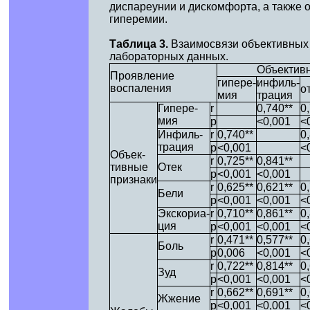
диспареунии и дискомфорта, а также о
гиперемии.
Таблица 3.
Взаимосвязи объективных 
лабораторных данных.
Объектив
Проявление
гипере-
инфиль-
воспаления
о
мия
трация
Гипере-
r
0,740**
0
мия
p
<0,001
<
Инфиль-
r
0,740**
0
трация
p
<0,001
<
Объек-
r
0,725**
0,841**
тивные
Отек
p
<0,001
<0,001
признаки
r
0,625**
0,621**
0
Бели
p
<0,001
<0,001
<
Экскориа-
r
0,710**
0,861**
0
ция
p
<0,001
<0,001
<
r
0,471**
0,577**
0
Боль
p
0,006
<0,001
<
r
0,722**
0,814**
0
Зуд
p
<0,001
<0,001
<
r
0,662**
0,691**
0
Жжение
p
<0,001
<0,001
<