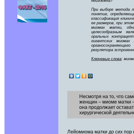
неизбежна?
При выборе метода л
понятие, определяющ
классификация клинич
ее размеров, при это
миомах матки, обна
целесообразным явл
оральных контрацепт
гигантских миомах 
органосохраняющего
регулятора эстрогенн
Ключевые слова
: миом
Несмотря на то, что с
женщин – миоме матки –
она продолжает остават
хирургической деятельн
Лейомиома матки до сих пор 