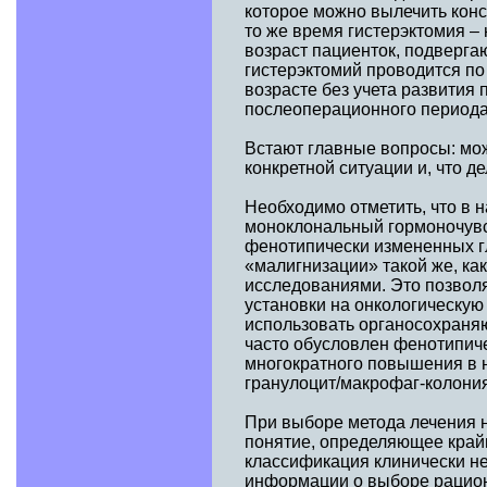
которое можно вылечить конс
то же время гистерэктомия –
возраст пациенток, подвергаю
гистерэктомий проводится п
возрасте без учета развития 
послеоперационного периода
Встают главные вопросы: мож
конкретной ситуации и, что д
Необходимо отметить, что в 
моноклональный гормоночувс
фенотипически измененных г
«малигнизации» такой же, ка
исследованиями. Это позвол
установки на онкологическу
использовать органосохраня
часто обусловлен фенотипиче
многократного повышения в 
гранулоцит/макрофаг-колония
При выборе метода лечения н
понятие, определяющее крайн
классификация клинически не
информации о выборе рацион