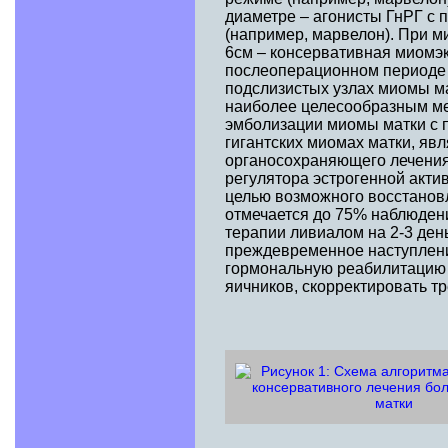
диаметре – агонисты ГнРГ с
(например, марвелон). При м
6см – консервативная миомэк
послеоперационном периоде 
подслизистых узлах миомы ма
наиболее целесообразным ме
эмболизации миомы матки с 
гигантских миомах матки, я
органосохраняющего лечения
регулятора эстрогенной акти
целью возможного восстановл
отмечается до 75% наблюдени
терапии ливиалом на 2-3 ден
преждевременное наступлени
гормональную реабилитацию 
яичников, скорректировать 