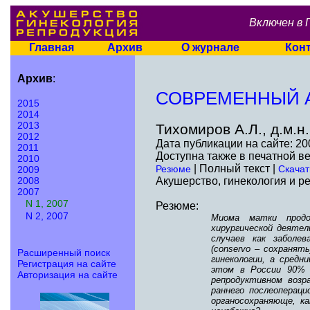
Включен в 
Главная
Архив
О журнале
Кон
Архив
:
СОВРЕМЕННЫЙ 
2015
2014
2013
Тихомиров А.Л., д.м.н
2012
Дата публикации на сайте: 20
2011
Доступна также в печатной в
2010
| Полный текст |
Резюме
Скачат
2009
2008
Акушерство, гинекология и ре
2007
N 1, 2007
Резюме:
N 2, 2007
Миома матки продо
хирургической деяте
случаев как заболев
(conservo – сохранят
Расширенный поиск
гинекологии, а средн
Регистрация на сайте
этом в России 90% г
Авторизация на сайте
репродуктивном возр
раннего послеоперац
органосохраняюще, к